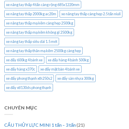
xe nâng tay thấp 4 tấn càng rộng 685x1220mm
xe nâng tay thấp 2000kg ac20m
xe nâng tay thấp càng hẹp 2.5 tấn niuli
xe nâng tay thấp mạ kẽm càng hẹp 2500kg
xe nâng tay thấp mạ kẽm không gỉ 2500kg
xe nâng tay thấp siêu dài 1.5 mét
xe nâng tay thấp thân mạ kẽm 2500kg càng hẹp
xe đẩy 600kg 4 bánh xe
xe đẩy hàng 4 bánh 500kg
xe đẩy hàng x370c
xe đẩy mặt bàn 4 bánh xe
xe đẩy phong thạnh xth250s2
xe đẩy sàn nhựa 300kg
xe đẩy xtl130ds phong thạnh
CHUYÊN MỤC
CẨU THỦY LỰC MINI 1 tấn – 3 tấn
(21)