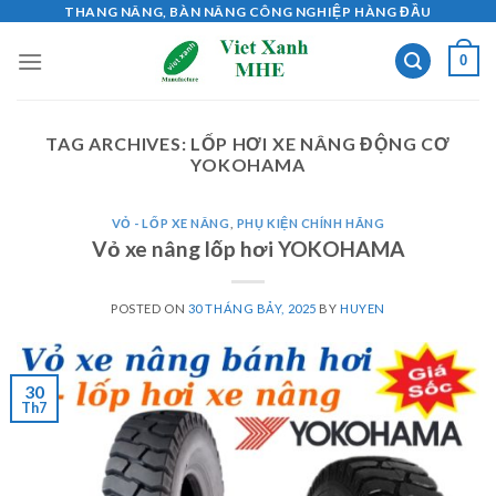
Skip
THANG NÂNG, BÀN NÂNG CÔNG NGHIỆP HÀNG ĐẦU
to
0
content
TAG ARCHIVES:
LỐP HƠI XE NÂNG ĐỘNG CƠ
YOKOHAMA
VỎ - LỐP XE NÂNG
,
PHỤ KIỆN CHÍNH HÃNG
Vỏ xe nâng lốp hơi YOKOHAMA
POSTED ON
30 THÁNG BẢY, 2025
BY
HUYEN
30
Th7