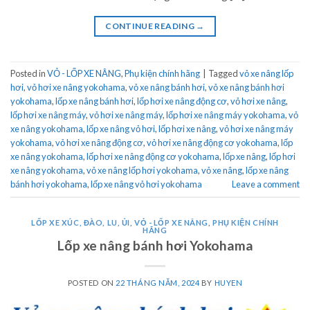
CONTINUE READING
→
Posted in
VỎ - LỐP XE NÂNG
,
Phụ kiện chính hãng
|
Tagged
vỏ xe nâng lốp
hơi
,
vỏ hơi xe nâng yokohama
,
vỏ xe nâng bánh hơi
,
vỏ xe nâng bánh hơi
yokohama
,
lốp xe nâng bánh hơi
,
lốp hơi xe nâng động cơ
,
vỏ hơi xe nâng
,
lốp hơi xe nâng máy
,
vỏ hơi xe nâng máy
,
lốp hơi xe nâng máy yokohama
,
vỏ
xe nâng yokohama
,
lốp xe nâng vỏ hơi
,
lốp hơi xe nâng
,
vỏ hơi xe nâng máy
yokohama
,
vỏ hơi xe nâng động cơ
,
vỏ hơi xe nâng động cơ yokohama
,
lốp
xe nâng yokohama
,
lốp hơi xe nâng động cơ yokohama
,
lốp xe nâng
,
lốp hơi
xe nâng yokohama
,
vỏ xe nâng lốp hơi yokohama
,
vỏ xe nâng
,
lốp xe nâng
bánh hơi yokohama
,
lốp xe nâng vỏ hơi yokohama
Leave a comment
LỐP XE XÚC, ĐÀO, LU, ỦI
,
VỎ - LỐP XE NÂNG
,
PHỤ KIỆN CHÍNH
HÃNG
Lốp xe nâng bánh hơi Yokohama
POSTED ON
22 THÁNG NĂM, 2024
BY
HUYEN