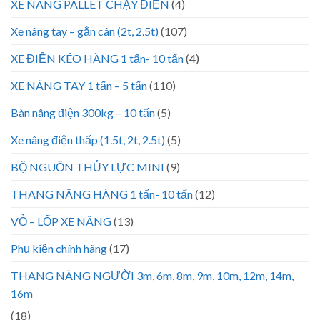
XE NÂNG PALLET CHẠY ĐIỆN
(4)
Xe nâng tay – gắn cân (2t, 2.5t)
(107)
XE ĐIỆN KÉO HÀNG 1 tấn- 10 tấn
(4)
XE NÂNG TAY 1 tấn – 5 tấn
(110)
Bàn nâng điện 300kg – 10 tấn
(5)
Xe nâng điện thấp (1.5t, 2t, 2.5t)
(5)
BỘ NGUỒN THỦY LỰC MINI
(9)
THANG NÂNG HÀNG 1 tấn- 10 tấn
(12)
VỎ – LỐP XE NÂNG
(13)
Phụ kiện chính hãng
(17)
THANG NÂNG NGƯỜI 3m, 6m, 8m, 9m, 10m, 12m, 14m,
16m
(18)