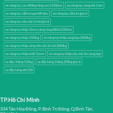
xe nâng tay cao 400kg nâng cao 1100mm
xe nâng tay càng dài 1.6m
xe nâng tay cắt kéo gamlift đức
xe nâng tay cắt kéo giá rẻ
xe nâng tay siêu dài 2 mét giá rẻ
xe nâng tay thấp 51mm càng rộng 685x1220mm
xe nâng tay thấp 1500kg
xe nâng tay thấp càng hẹp 2000kg
xe nâng tay thấp càng siêu dài 2m tải 2000kg
xe nâng tay thấp nhất 51mm
xe nâng tay thấp siêu dài 2m càng hẹp
xe đẩy 3 tầng 150kg
xe đẩy hàng 2 tầng 200kg giá rẻ
xe đẩy hàng xth130l
TP.Hồ Chí Minh
334 Tân Hòa Đông, P. Bình Trị Đông, Q.Bình Tân,