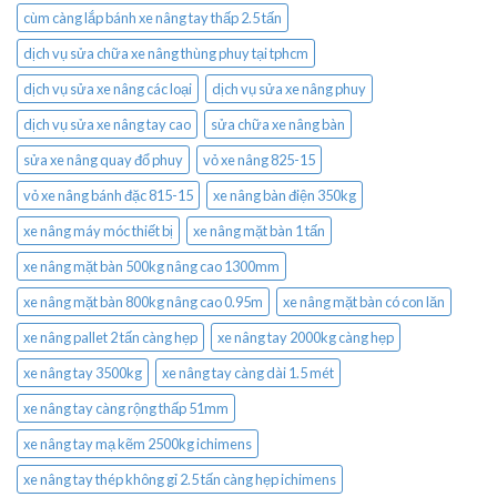
cùm càng lắp bánh xe nâng tay thấp 2.5 tấn
dịch vụ sửa chữa xe nâng thùng phuy tại tphcm
dịch vụ sửa xe nâng các loại
dịch vụ sửa xe nâng phuy
dịch vụ sửa xe nâng tay cao
sửa chữa xe nâng bàn
sửa xe nâng quay đổ phuy
vỏ xe nâng 825-15
vỏ xe nâng bánh đặc 815-15
xe nâng bàn điện 350kg
xe nâng máy móc thiết bị
xe nâng mặt bàn 1 tấn
xe nâng mặt bàn 500kg nâng cao 1300mm
xe nâng mặt bàn 800kg nâng cao 0.95m
xe nâng mặt bàn có con lăn
xe nâng pallet 2 tấn càng hẹp
xe nâng tay 2000kg càng hẹp
xe nâng tay 3500kg
xe nâng tay càng dài 1.5 mét
xe nâng tay càng rộng thấp 51mm
xe nâng tay mạ kẽm 2500kg ichimens
xe nâng tay thép không gỉ 2.5 tấn càng hẹp ichimens