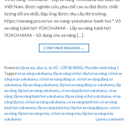
Việt Nam, được nghiên cứu, pha chế cao su đạt được chất
lượng tối ưu nhất, đáp ứng được nhu cầu thị trường.
https://xenang.pro.vn/vo-xe-nang-yokohama-banh-hoi *. Vỏ
xe nâng bánh hơi YOKOHAMA – Lốp xe nâng bánh hơi
YOKOHAMA – Sử dụng cho xe nâng […]
CONTINUE READING
→
Posted in
Lốp xe xúc, đào, lu, ủi
,
VỎ - LỐP XE NÂNG
,
Phụ kiện chính hãng
|
Tagged
vỏ xe nâng yokohama
,
lốp xe nâng vỏ hơi
,
lốp hơi xe nâng
,
vỏ hơi xe
nâng máy yokohama
,
vỏ hơi xe nâng động cơ
,
vỏ hơi xe nâng động cơ
yokohama
,
lốp xe nâng yokohama
,
lốp hơi xe nâng động cơ yokohama
,
lốp
xe nâng
,
lốp hơi xe nâng yokohama
,
vỏ xe nâng lốp hơi yokohama
,
vỏ xe
nâng
,
lốp xe nâng bánh hơi yokohama
,
lốp xe nâng vỏ hơi yokohama
,
vỏ xe
nâng lốp hơi
,
vỏ hơi xe nâng yokohama
,
vỏ xe nâng bánh hơi
,
vỏ xe nâng
bánh hơi yokohama
,
lốp xe nâng bánh hơi
,
lốp hơi xe nâng động cơ
,
vỏ hơi
xe nâng
,
lốp hơi xe nâng máy
,
vỏ hơi xe nâng máy
,
lốp hơi xe nâng máy
yokohama
Leave a comment