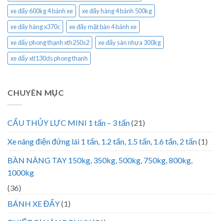
xe đẩy 600kg 4 bánh xe
xe đẩy hàng 4 bánh 500kg
xe đẩy hàng x370c
xe đẩy mặt bàn 4 bánh xe
xe đẩy phong thạnh xth250s2
xe đẩy sàn nhựa 300kg
xe đẩy xtl130ds phong thạnh
CHUYÊN MỤC
CẨU THỦY LỰC MINI 1 tấn – 3 tấn
(21)
Xe nâng điện đứng lái 1 tấn, 1.2 tấn, 1.5 tấn, 1.6 tấn, 2 tấn
(1)
BÀN NÂNG TAY 150kg, 350kg, 500kg, 750kg, 800kg,
1000kg
(36)
BÁNH XE ĐẨY
(1)