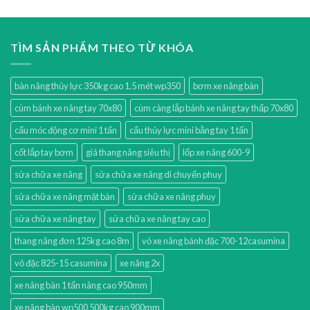
TÌM SẢN PHẨM THEO TỪ KHÓA
bàn nâng thủy lực 350kg cao 1.5 mét wp350
bơm xe nâng bàn
cùm bánh xe nâng tay 70x80
cùm càng lắp bánh xe nâng tay thấp 70x80
cẩu móc động cơ mini 1 tấn
cẩu thủy lực mini bằng tay 1 tấn
cốt lắp tay bơm
giá thang nâng siêu thị
lốp xe nâng 600-9
sửa chữa xe nâng
sửa chữa xe nâng di chuyển phuy
sửa chữa xe nâng mặt bàn
sửa chữa xe nâng phuy
sửa chữa xe nâng tay
sửa chữa xe nâng tay cao
thang nâng đơn 125kg cao 8m
vỏ xe nâng bánh đặc 700-12casumina
vỏ đặc 825-15 casumina
xe nâng 2x
xe nâng bàn 1 tấn nâng cao 950mm
xe nâng bàn wp500 500kg cao 900mm