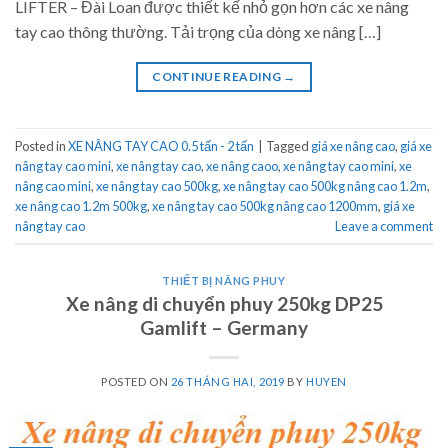
LIFTER – Đài Loan được thiết kế nhỏ gọn hơn các xe nâng
tay cao thông thường. Tải trọng của dòng xe nâng […]
CONTINUE READING
→
Posted in
XE NÂNG TAY CAO 0.5 tấn - 2 tấn
|
Tagged
giá xe nâng cao
,
giá xe
nâng tay cao mini
,
xe nâng tay cao
,
xe nâng caoo
,
xe nâng tay cao mini
,
xe
nâng cao mini
,
xe nâng tay cao 500kg
,
xe nâng tay cao 500kg nâng cao 1.2m
,
xe nâng cao 1.2m 500kg
,
xe nâng tay cao 500kg nâng cao 1200mm
,
giá xe
nâng tay cao
Leave a comment
THIẾT BỊ NÂNG PHUY
Xe nâng di chuyển phuy 250kg DP25
Gamlift – Germany
POSTED ON
26 THÁNG HAI, 2019
BY
HUYEN