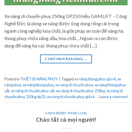
Xe nâng di chuyển phuy 250kg DP250 hiệu GAMLIFT – Công
Nghệ Đức là dòng xe nâng được ứng dụng rộng rãi trong
ngành công nghiệp hóa chất, là giải pháp an toàn để nâng hạ
thùng phuy chứa xăng dầu, hóa chất…Ngoài ra còn được
dùng để nâng hạ các thùng phuy chưa chất […]
CONTINUE READING
→
Posted in
THIẾT BỊ NÂNG PHUY
|
Tagged
xe nâng thùng phuy giá rẻ
,
xe
nâng phuy
,
xe nâng thùng phuy
,
xe nâng di chuyển phuy
,
xe nâng thùng phuy
sắt
,
xe nâng di chuyển phuy sắt
,
xe nâng di chuyển phuy 250kg
,
xe nâng di
chuyển phuy 250kg dp25
,
xe nâng di chuyển phuy giá rẻ
Leave a comment
CHƯA ĐƯỢC PHÂN LOẠI
Chào tất cả mọi người!