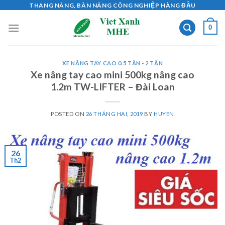
Skip
THANG NÂNG, BÀN NÂNG CÔNG NGHIỆP HÀNG ĐẦU
to
0
content
XE NÂNG TAY CAO 0.5 TẤN - 2 TẤN
Xe nâng tay cao mini 500kg nâng cao
1.2m TW-LIFTER – Đài Loan
POSTED ON
26 THÁNG HAI, 2019
BY
HUYEN
26
Th2