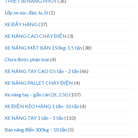
THIẾT BỊ NÂNG PHUY
(36)
Lốp xe xúc, đào, lu, ủi
(1)
XE ĐẨY HÀNG
(37)
XE NÂNG CAO CHẠY ĐIỆN
(3)
XE NÂNG MẶT BÀN 150kg-1.5 tấn
(38)
Chưa được phân loại
(4)
XE NÂNG TAY CAO 0.5 tấn – 2 tấn
(46)
XE NÂNG PALLET CHẠY ĐIỆN
(4)
Xe nâng tay – gắn cân (2t, 2.5t)
(107)
XE ĐIỆN KÉO HÀNG 1 tấn- 10 tấn
(4)
XE NÂNG TAY 1 tấn – 5 tấn
(110)
Bàn nâng điện 300kg – 10 tấn
(5)