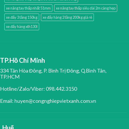
xe nâng tay thấp nhất 51mm
xe nâng tay thấp siêu dài 2m càng hẹp
xe đẩy 3 tầng 150kg
xe đẩy hàng 2 tầng 200kg giá rẻ
xe đẩy hàng xth130l
TP.Hồ Chí Minh
334 Tân Hòa Đông, P. Bình Trị Đông, Q.Bình Tân,
TP.HCM
Hotline/Zalo/Viber: 098.442.3150
Email: huyen@congnghiepvietxanh.com.vn
Huế