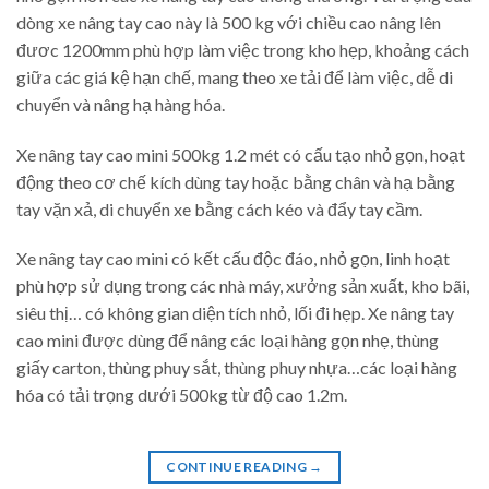
dòng xe nâng tay cao này là 500 kg với chiều cao nâng lên
đươc 1200mm phù hợp làm việc trong kho hẹp, khoảng cách
giữa các giá kệ hạn chế, mang theo xe tải để làm việc, dễ di
chuyển và nâng hạ hàng hóa.
Xe nâng tay cao mini 500kg 1.2 mét có cấu tạo nhỏ gọn, hoạt
động theo cơ chế kích dùng tay hoặc bằng chân và hạ bằng
tay vặn xả, di chuyển xe bằng cách kéo và đẩy tay cầm.
Xe nâng tay cao mini có kết cấu độc đáo, nhỏ gọn, linh hoạt
phù hợp sử dụng trong các nhà máy, xưởng sản xuất, kho bãi,
siêu thị… có không gian diện tích nhỏ, lối đi hẹp. Xe nâng tay
cao mini được dùng để nâng các loại hàng gọn nhẹ, thùng
giấy carton, thùng phuy sắt, thùng phuy nhựa…các loại hàng
hóa có tải trọng dưới 500kg từ độ cao 1.2m.
CONTINUE READING
→