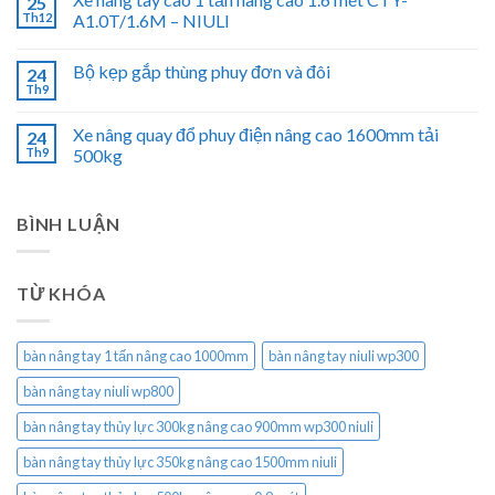
25
Th12
A1.0T/1.6M – NIULI
Bộ kẹp gắp thùng phuy đơn và đôi
24
Th9
Xe nâng quay đổ phuy điện nâng cao 1600mm tải
24
Th9
500kg
BÌNH LUẬN
TỪ KHÓA
bàn nâng tay 1 tấn nâng cao 1000mm
bàn nâng tay niuli wp300
bàn nâng tay niuli wp800
bàn nâng tay thủy lực 300kg nâng cao 900mm wp300 niuli
bàn nâng tay thủy lực 350kg nâng cao 1500mm niuli