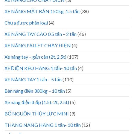
XE NÂNG MẶT BÀN 150kg-1.5 tấn
(38)
Chưa được phân loại
(4)
XE NÂNG TAY CAO 0.5 tấn – 2 tấn
(46)
XE NÂNG PALLET CHẠY ĐIỆN
(4)
Xe nâng tay – gắn cân (2t, 2.5t)
(107)
XE ĐIỆN KÉO HÀNG 1 tấn- 10 tấn
(4)
XE NÂNG TAY 1 tấn – 5 tấn
(110)
Bàn nâng điện 300kg – 10 tấn
(5)
Xe nâng điện thấp (1.5t, 2t, 2.5t)
(5)
BỘ NGUỒN THỦY LỰC MINI
(9)
THANG NÂNG HÀNG 1 tấn- 10 tấn
(12)