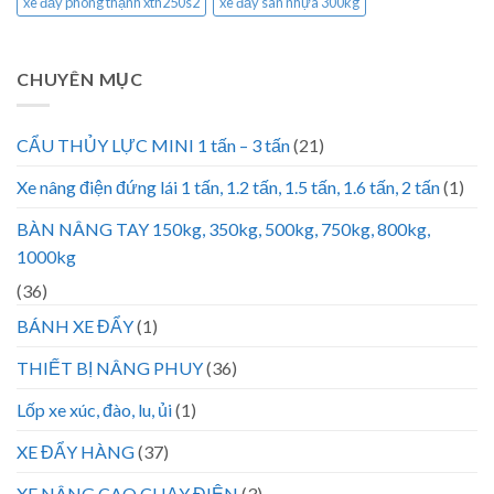
xe đẩy phong thạnh xth250s2
xe đẩy sàn nhựa 300kg
CHUYÊN MỤC
CẨU THỦY LỰC MINI 1 tấn – 3 tấn
(21)
Xe nâng điện đứng lái 1 tấn, 1.2 tấn, 1.5 tấn, 1.6 tấn, 2 tấn
(1)
BÀN NÂNG TAY 150kg, 350kg, 500kg, 750kg, 800kg,
1000kg
(36)
BÁNH XE ĐẨY
(1)
THIẾT BỊ NÂNG PHUY
(36)
Lốp xe xúc, đào, lu, ủi
(1)
XE ĐẨY HÀNG
(37)
XE NÂNG CAO CHẠY ĐIỆN
(3)