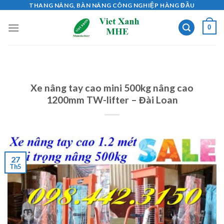
Skip
THANG NÂNG, BÀN NÂNG CÔNG NGHIỆP HÀNG ĐẦU
to
0
content
Xe nâng tay cao mini 500kg nâng cao
1200mm TW-lifter – Đài Loan
27
Th5