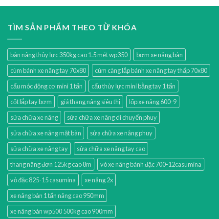
TÌM SẢN PHẨM THEO TỪ KHÓA
bàn nâng thủy lực 350kg cao 1.5 mét wp350
bơm xe nâng bàn
cùm bánh xe nâng tay 70x80
cùm càng lắp bánh xe nâng tay thấp 70x80
cẩu móc động cơ mini 1 tấn
cẩu thủy lực mini bằng tay 1 tấn
cốt lắp tay bơm
giá thang nâng siêu thị
lốp xe nâng 600-9
sửa chữa xe nâng
sửa chữa xe nâng di chuyển phuy
sửa chữa xe nâng mặt bàn
sửa chữa xe nâng phuy
sửa chữa xe nâng tay
sửa chữa xe nâng tay cao
thang nâng đơn 125kg cao 8m
vỏ xe nâng bánh đặc 700-12casumina
vỏ đặc 825-15 casumina
xe nâng 2x
xe nâng bàn 1 tấn nâng cao 950mm
xe nâng bàn wp500 500kg cao 900mm