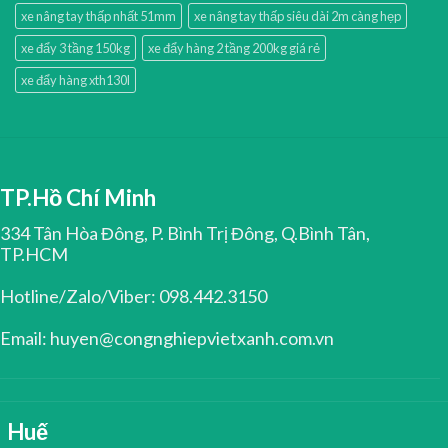
xe nâng tay thấp nhất 51mm
xe nâng tay thấp siêu dài 2m càng hẹp
xe đẩy 3 tầng 150kg
xe đẩy hàng 2 tầng 200kg giá rẻ
xe đẩy hàng xth130l
TP.Hồ Chí Minh
334 Tân Hòa Đông, P. Bình Trị Đông, Q.Bình Tân,
TP.HCM
Hotline/Zalo/Viber: 098.442.3150
Email: huyen@congnghiepvietxanh.com.vn
Huế