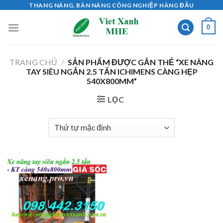
Skip
THANG NÂNG, BÀN NÂNG CÔNG NGHIỆP HÀNG ĐẦU
to
0
content
TRANG CHỦ
/
SẢN PHẨM ĐƯỢC GẮN THẺ “XE NÂNG
TAY SIÊU NGẮN 2.5 TẤN ICHIMENS CÀNG HẸP
540X800MM”
LỌC