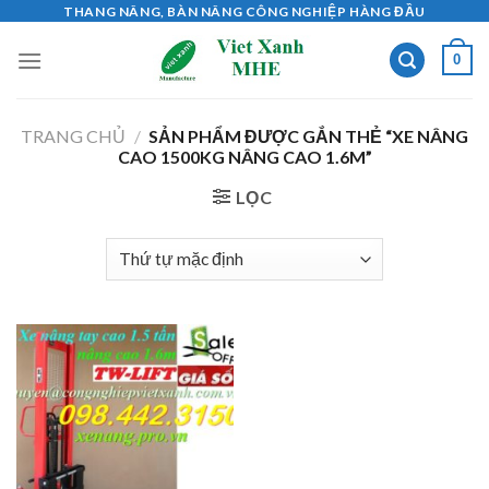
Skip
THANG NÂNG, BÀN NÂNG CÔNG NGHIỆP HÀNG ĐẦU
to
0
content
TRANG CHỦ
/
SẢN PHẨM ĐƯỢC GẮN THẺ “XE NÂNG
CAO 1500KG NÂNG CAO 1.6M”
LỌC