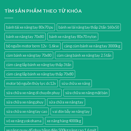
TÌM SẢN PHẨM THEO TỪ KHÓA
bánh tải xe nâng tay 80x70 pu
bánh xe lái nâng tay thấp 2 tấn 160x50
bánh xe nâng tay 70x80
bánh xe nâng tay 80x70 nylon
bộ nguồn motor bơm 12v -1.6kw
càng cùm bánh xe nâng tay 3000kg
cùm bánh xe nâng tay 70x80
cùm càng bánh xe nâng tay 2.5 tấn
cùm càng lắp bánh xe nâng tay thấp 3 tấn
cùm càng lắp bánh xe nâng tay thấp 70x80
motor bộ nguồn thủy lực dc12v
sửa chữa xe nâng
sửa chữa xe nâng di chuyển phuy
sửa chữa xe nâng mặt bàn
sửa chữa xe nâng phuy
sửa chữa xe nâng tay
sửa chữa xe nâng tay cao
vai đòn bẫy xe nâng tay
vỏ xe nâng yokohama
xe nâng hàng 4000kg
xe nâng quay đổ phuy bằng điện 500kg nâng cao 1.6 mét