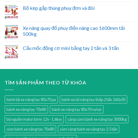
Bộ kẹp gắp thùng phuy đơn và đôi
Xe nâng quay đổ phuy điện nâng cao 1600mm tải
500kg
Cẩu mốc động cơ mini bằng tay 2 tấn và 3 tấn
TÌM SẢN PHẨM THEO TỪ KHÓA
bánh tải xe nâng tay 80x70 pu
bánh xe lái nâng tay thấp 2 tấn 160x50
bánh xe nâng tay 70x80
bánh xe nâng tay 80x70 nylon
bộ nguồn motor bơm 12v -1.6kw
càng cùm bánh xe nâng tay 3000kg
cùm bánh xe nâng tay 70x80
cùm càng bánh xe nâng tay 2.5 tấn