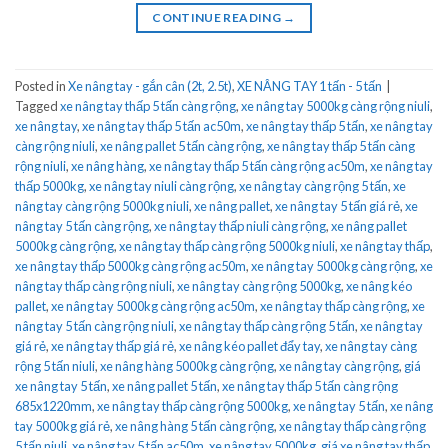
CONTINUE READING
→
Posted in
Xe nâng tay - gắn cân (2t, 2.5t)
,
XE NÂNG TAY 1 tấn - 5 tấn
|
Tagged
xe nâng tay thấp 5 tấn càng rộng
,
xe nâng tay 5000kg càng rộng niuli
,
xe nâng tay
,
xe nâng tay thấp 5 tấn ac50m
,
xe nâng tay thấp 5 tấn
,
xe nâng tay
càng rộng niuli
,
xe nâng pallet 5 tấn càng rộng
,
xe nâng tay thấp 5 tấn càng
rộng niuli
,
xe nâng hàng
,
xe nâng tay thấp 5 tấn càng rộng ac50m
,
xe nâng tay
thấp 5000kg
,
xe nâng tay niuli càng rộng
,
xe nâng tay càng rộng 5 tấn
,
xe
nâng tay càng rộng 5000kg niuli
,
xe nâng pallet
,
xe nâng tay 5 tấn giá rẻ
,
xe
nâng tay 5 tấn càng rộng
,
xe nâng tay thấp niuli càng rộng
,
xe nâng pallet
5000kg càng rộng
,
xe nâng tay thấp càng rộng 5000kg niuli
,
xe nâng tay thấp
,
xe nâng tay thấp 5000kg càng rộng ac50m
,
xe nâng tay 5000kg càng rộng
,
xe
nâng tay thấp càng rộng niuli
,
xe nâng tay càng rộng 5000kg
,
xe nâng kéo
pallet
,
xe nâng tay 5000kg càng rộng ac50m
,
xe nâng tay thấp càng rộng
,
xe
nâng tay 5 tấn càng rộng niuli
,
xe nâng tay thấp càng rộng 5 tấn
,
xe nâng tay
giá rẻ
,
xe nâng tay thấp giá rẻ
,
xe nâng kéo pallet đẩy tay
,
xe nâng tay càng
rộng 5 tấn niuli
,
xe nâng hàng 5000kg càng rộng
,
xe nâng tay càng rộng
,
giá
xe nâng tay 5 tấn
,
xe nâng pallet 5 tấn
,
xe nâng tay thấp 5 tấn càng rộng
685x1220mm
,
xe nâng tay thấp càng rộng 5000kg
,
xe nâng tay 5 tấn
,
xe nâng
tay 5000kg giá rẻ
,
xe nâng hàng 5 tấn càng rộng
,
xe nâng tay thấp càng rộng
5 tấn niuli
,
xe nâng tay 5 tấn ac50m
,
xe nâng tay 5000kg
,
giá xe nâng tay thấp