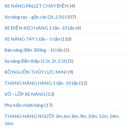
XE NÂNG PALLET CHẠY ĐIỆN
(4)
Xe nâng tay – gắn cân (2t, 2.5t)
(107)
XE ĐIỆN KÉO HÀNG 1 tấn- 10 tấn
(4)
XE NÂNG TAY 1 tấn – 5 tấn
(110)
Bàn nâng điện 300kg – 10 tấn
(5)
Xe nâng điện thấp (1.5t, 2t, 2.5t)
(5)
BỘ NGUỒN THỦY LỰC MINI
(9)
THANG NÂNG HÀNG 1 tấn- 10 tấn
(12)
VỎ – LỐP XE NÂNG
(13)
Phụ kiện chính hãng
(17)
THANG NÂNG NGƯỜI 3m, 6m, 8m, 9m, 10m, 12m, 14m,
16m