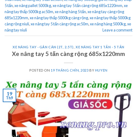
5 tấn
,
xe nâng pallet 5000kg
,
xe nâng tay 5 tấn càng rộng 685x1220mm
,
xe
nâng tay thấp 5000kg ac50m
,
xe nâng hàng 5 tấn
,
xe nâng tay càng rộng
685x1220mm
,
xe nâng tay thấp 5000kg càng rộng
,
xe nâng tay thấp 5000kg
càng rộng niuli
,
xe nâng tay 5 tấn càng rộng ac50m
,
xe nâng hàng 5000kg
,
xe
nâng tay niuli
Leave a comment
XE NÂNG TAY - GẮN CÂN (2T, 2.5T)
,
XE NÂNG TAY 1 TẤN - 5 TẤN
Xe nâng tay 5 tấn càng rộng 685x1220mm
POSTED ON
19 THÁNG CHÍN, 2023
BY
HUYEN
19
Th9