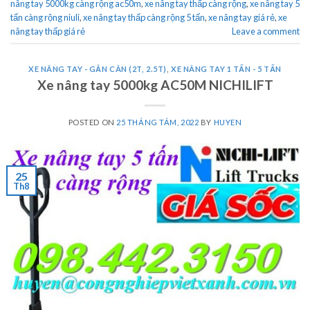
nâng tay 5000kg càng rộng ac50m
,
xe nâng tay thấp càng rộng
,
xe nâng tay 5
tấn càng rộng niuli
,
xe nâng tay thấp càng rộng 5 tấn
,
xe nâng tay giá rẻ
,
xe
nâng tay thấp giá rẻ
Leave a comment
XE NÂNG TAY - GẮN CÂN (2T, 2.5T)
,
XE NÂNG TAY 1 TẤN - 5 TẤN
Xe nâng tay 5000kg AC50M NICHILIFT
POSTED ON
25 THÁNG TÁM, 2022
BY
HUYEN
25
Th8