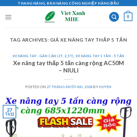
Skip
THANG NÂNG, BÀN NÂNG CÔNG NGHIỆP HÀNG ĐẦU
to
0
content
TAG ARCHIVES:
GIÁ XE NÂNG TAY THẤP 5 TẤN
XE NÂNG TAY - GẮN CÂN (2T, 2.5T)
,
XE NÂNG TAY 1 TẤN - 5 TẤN
Xe nâng tay thấp 5 tấn càng rộng AC50M
– NIULI
POSTED ON
27 THÁNG MƯỜI HAI, 2024
BY
HUYEN
27
Th12