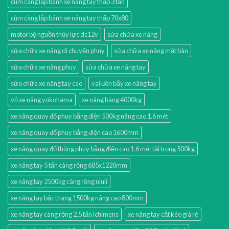
cùm càng lắp bánh xe nâng tay thấp 3 tấn
cùm càng lắp bánh xe nâng tay thấp 70x80
motor bộ nguồn thủy lực dc12v
sửa chữa xe nâng
sửa chữa xe nâng di chuyển phuy
sửa chữa xe nâng mặt bàn
sửa chữa xe nâng phuy
sửa chữa xe nâng tay
sửa chữa xe nâng tay cao
vai đòn bẫy xe nâng tay
vỏ xe nâng yokohama
xe nâng hàng 4000kg
xe nâng quay đổ phuy bằng điện 500kg nâng cao 1.6 mét
xe nâng quay đổ phuy bằng điện cao 1600mm
xe nâng quay đổ thùng phuy bằng điện cao 1.6 mét tải trọng 500kg
xe nâng tay 5 tấn càng rộng 685x1220mm
xe nâng tay 2500kg càng rộng niuli
xe nâng tay bậc thang 1500kg nâng cao 800mm
xe nâng tay càng rộng 2.5 tấn ichimens
xe nâng tay cắt kéo giá rẻ