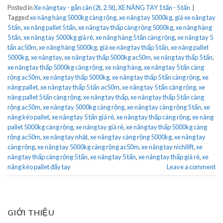
Posted in
Xe nâng tay - gắn cân (2t, 2.5t)
,
XE NÂNG TAY 1 tấn - 5 tấn
|
Tagged
xe nâng hàng 5000kg càng rộng
,
xe nâng tay 5000kg
,
giá xe nâng tay
5 tấn
,
xe nâng pallet 5 tấn
,
xe nâng tay thấp càng rộng 5000kg
,
xe nâng hàng
5 tấn
,
xe nâng tay 5000kg giá rẻ
,
xe nâng hàng 5 tấn càng rộng
,
xe nâng tay 5
tấn ac50m
,
xe nâng hàng 5000kg
,
giá xe nâng tay thấp 5 tấn
,
xe nâng pallet
5000kg
,
xe nâng tay
,
xe nâng tay thấp 5000kg ac50m
,
xe nâng tay thấp 5 tấn
,
xe nâng tay thấp 5000kg càng rộng
,
xe nâng hàng
,
xe nâng tay 5 tấn càng
rộng ac50m
,
xe nâng tay thấp 5000kg
,
xe nâng tay thấp 5 tấn càng rộng
,
xe
nâng pallet
,
xe nâng tay thấp 5 tấn ac50m
,
xe nâng tay 5 tấn càng rộng
,
xe
nâng pallet 5 tấn càng rộng
,
xe nâng tay thấp
,
xe nâng tay thấp 5 tấn càng
rộng ac50m
,
xe nâng tay 5000kg càng rộng
,
xe nâng tay càng rộng 5 tấn
,
xe
nâng kéo pallet
,
xe nâng tay 5 tấn giá rẻ
,
xe nâng tay thấp càng rộng
,
xe nâng
pallet 5000kg càng rộng
,
xe nâng tay giá rẻ
,
xe nâng tay thấp 5000kg càng
rộng ac50m
,
xe nâng tay nhật
,
xe nâng tay càng rộng 5000kg
,
xe nâng tay
càng rộng
,
xe nâng tay 5000kg càng rộng ac50m
,
xe nâng tay nichilift
,
xe
nâng tay thấp càng rộng 5 tấn
,
xe nâng tay 5 tấn
,
xe nâng tay thấp giá rẻ
,
xe
nâng kéo pallet đẩy tay
Leave a comment
GIỚI THIỆU