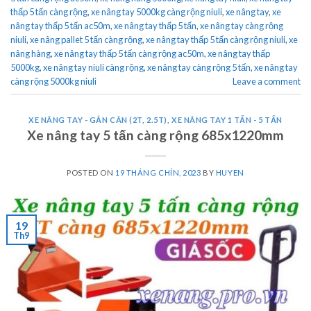
thấp 5 tấn càng rộng
,
xe nâng tay 5000kg càng rộng niuli
,
xe nâng tay
,
xe
nâng tay thấp 5 tấn ac50m
,
xe nâng tay thấp 5 tấn
,
xe nâng tay càng rộng
niuli
,
xe nâng pallet 5 tấn càng rộng
,
xe nâng tay thấp 5 tấn càng rộng niuli
,
xe
nâng hàng
,
xe nâng tay thấp 5 tấn càng rộng ac50m
,
xe nâng tay thấp
5000kg
,
xe nâng tay niuli càng rộng
,
xe nâng tay càng rộng 5 tấn
,
xe nâng tay
càng rộng 5000kg niuli
Leave a comment
XE NÂNG TAY - GẮN CÂN (2T, 2.5T)
,
XE NÂNG TAY 1 TẤN - 5 TẤN
Xe nâng tay 5 tấn càng rộng 685x1220mm
POSTED ON
19 THÁNG CHÍN, 2023
BY
HUYEN
19
Th9