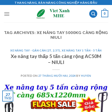
Skip
THANG NÂNG, BÀN NÂNG CÔNG NGHIỆP HÀNG ĐẦU
to
0
content
TAG ARCHIVES:
XE NÂNG TAY 5000KG CÀNG RỘNG
NIULI
XE NÂNG TAY - GẮN CÂN (2T, 2.5T)
,
XE NÂNG TAY 1 TẤN - 5 TẤN
Xe nâng tay thấp 5 tấn càng rộng AC50M
– NIULI
POSTED ON
27 THÁNG MƯỜI HAI, 2024
BY
HUYEN
27
Th12