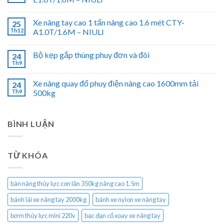
Xe nâng tay cao 1 tấn nâng cao 1.6 mét CTY-
25
Th12
A1.0T/1.6M – NIULI
Bộ kẹp gắp thùng phuy đơn và đôi
24
Th9
Xe nâng quay đổ phuy điện nâng cao 1600mm tải
24
Th9
500kg
BÌNH LUẬN
TỪ KHÓA
bàn nâng thủy lực con lăn 350kg nâng cao 1.5m
bánh lái xe nâng tay 2000kg
bánh xe nylon xe nâng tay
bơm thủy lực mini 220v
bạc đạn cổ xoay xe nâng tay