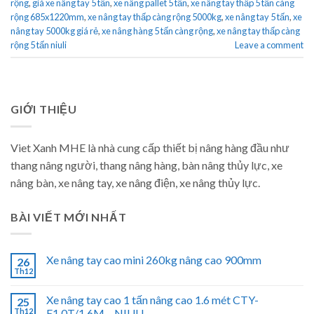
rộng
,
giá xe nâng tay 5 tấn
,
xe nâng pallet 5 tấn
,
xe nâng tay thấp 5 tấn càng
rộng 685x1220mm
,
xe nâng tay thấp càng rộng 5000kg
,
xe nâng tay 5 tấn
,
xe
nâng tay 5000kg giá rẻ
,
xe nâng hàng 5 tấn càng rộng
,
xe nâng tay thấp càng
rộng 5 tấn niuli
Leave a comment
GIỚI THIỆU
Viet Xanh MHE là nhà cung cấp thiết bị nâng hàng đầu như
thang nâng người, thang nâng hàng, bàn nâng thủy lực, xe
nâng bàn, xe nâng tay, xe nâng điện, xe nâng thủy lực.
BÀI VIẾT MỚI NHẤT
Xe nâng tay cao mini 260kg nâng cao 900mm
26
Th12
Xe nâng tay cao 1 tấn nâng cao 1.6 mét CTY-
25
Th12
E1.0T/1.6M – NIULI