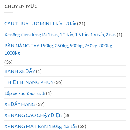
CHUYÊN MỤC
CẨU THỦY LỰC MINI 1 tấn – 3 tấn
(21)
Xe nâng điện đứng lái 1 tấn, 1.2 tấn, 1.5 tấn, 1.6 tấn, 2 tấn
(1)
BÀN NÂNG TAY 150kg, 350kg, 500kg, 750kg, 800kg,
1000kg
(36)
BÁNH XE ĐẨY
(1)
THIẾT BỊ NÂNG PHUY
(36)
Lốp xe xúc, đào, lu, ủi
(1)
XE ĐẨY HÀNG
(37)
XE NÂNG CAO CHẠY ĐIỆN
(3)
XE NÂNG MẶT BÀN 150kg-1.5 tấn
(38)