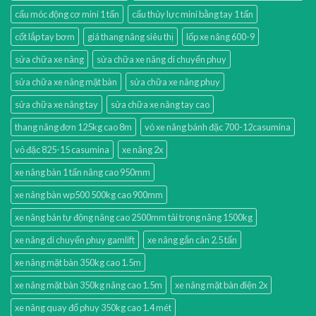
cẩu móc động cơ mini 1 tấn
cẩu thủy lực mini bằng tay 1 tấn
cốt lắp tay bơm
giá thang nâng siêu thị
lốp xe nâng 600-9
sửa chữa xe nâng
sửa chữa xe nâng di chuyển phuy
sửa chữa xe nâng mặt bàn
sửa chữa xe nâng phuy
sửa chữa xe nâng tay
sửa chữa xe nâng tay cao
thang nâng đơn 125kg cao 8m
vỏ xe nâng bánh đặc 700-12casumina
vỏ đặc 825-15 casumina
xe nâng 2x
xe nâng bàn 1 tấn nâng cao 950mm
xe nâng bàn wp500 500kg cao 900mm
xe nâng bán tự động nâng cao 2500mm tải trọng nâng 1500kg
xe nâng di chuyển phuy gamlift
xe nâng gắn cân 2.5 tấn
xe nâng mặt bàn 350kg cao 1.5m
xe nâng mặt bàn 350kg nâng cao 1.5m
xe nâng mặt bàn điện 2x
xe nâng quay đổ phuy 350kg cao 1.4 mét