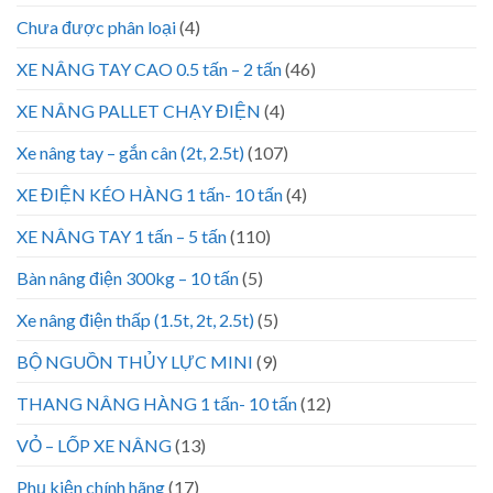
Chưa được phân loại
(4)
XE NÂNG TAY CAO 0.5 tấn – 2 tấn
(46)
XE NÂNG PALLET CHẠY ĐIỆN
(4)
Xe nâng tay – gắn cân (2t, 2.5t)
(107)
XE ĐIỆN KÉO HÀNG 1 tấn- 10 tấn
(4)
XE NÂNG TAY 1 tấn – 5 tấn
(110)
Bàn nâng điện 300kg – 10 tấn
(5)
Xe nâng điện thấp (1.5t, 2t, 2.5t)
(5)
BỘ NGUỒN THỦY LỰC MINI
(9)
THANG NÂNG HÀNG 1 tấn- 10 tấn
(12)
VỎ – LỐP XE NÂNG
(13)
Phụ kiện chính hãng
(17)