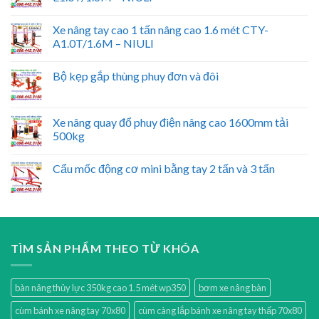
Xe nâng tay cao 1 tấn nâng cao 1.6 mét CTY-
A1.0T/1.6M – NIULI
Bộ kẹp gắp thùng phuy đơn và đôi
Xe nâng quay đổ phuy điện nâng cao 1600mm tải
500kg
Cẩu mốc động cơ mini bằng tay 2 tấn và 3 tấn
TÌM SẢN PHẨM THEO TỪ KHÓA
bàn nâng thủy lực 350kg cao 1.5 mét wp350
bơm xe nâng bàn
cùm bánh xe nâng tay 70x80
cùm càng lắp bánh xe nâng tay thấp 70x80