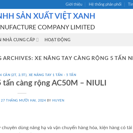
Giới thiệu
Hệ thống phân phối
Ti
NHH SẢN XUẤT VIỆT XANH
ANUFACTURE COMPANY LIMITED
N NHÀ CUNG CẤP
HOẠT ĐỘNG
G ARCHIVES:
XE NÂNG TAY CÀNG RỘNG 5 TẤN NI
 CÂN (2T, 2.5T)
,
XE NÂNG TAY 1 TẤN - 5 TẤN
5 tấn càng rộng AC50M – NIULI
N
27 THÁNG MƯỜI HAI, 2024
BY
HUYEN
y chuyên dùng nâng hạ và vận chuyển hàng hóa, kiện hàng có tải