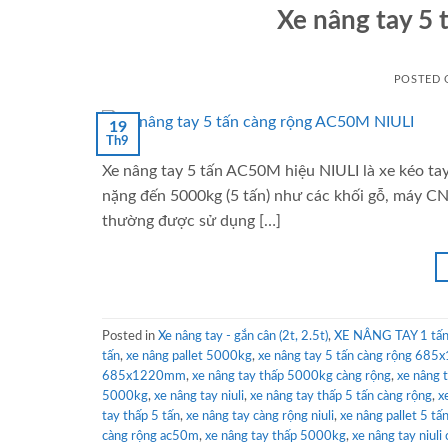
Xe nâng tay 5
POSTED
19
Th9
Xe nâng tay 5 tấn AC50M hiệu NIULI là xe kéo ta
nặng đến 5000kg (5 tấn) như các khối gỗ, máy CN
thường được sử dụng […]
Posted in
Xe nâng tay - gắn cân (2t, 2.5t)
,
XE NÂNG TAY 1 tấn 
tấn
,
xe nâng pallet 5000kg
,
xe nâng tay 5 tấn càng rộng 6
685x1220mm
,
xe nâng tay thấp 5000kg càng rộng
,
xe nâng 
5000kg
,
xe nâng tay niuli
,
xe nâng tay thấp 5 tấn càng rộng
,
x
tay thấp 5 tấn
,
xe nâng tay càng rộng niuli
,
xe nâng pallet 5 tấ
càng rộng ac50m
,
xe nâng tay thấp 5000kg
,
xe nâng tay niuli