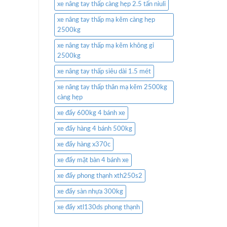
xe nâng tay thấp càng hẹp 2.5 tấn niuli
xe nâng tay thấp mạ kẽm càng hẹp
2500kg
xe nâng tay thấp mạ kẽm không gỉ
2500kg
xe nâng tay thấp siêu dài 1.5 mét
xe nâng tay thấp thân mạ kẽm 2500kg
càng hẹp
xe đẩy 600kg 4 bánh xe
xe đẩy hàng 4 bánh 500kg
xe đẩy hàng x370c
xe đẩy mặt bàn 4 bánh xe
xe đẩy phong thạnh xth250s2
xe đẩy sàn nhựa 300kg
xe đẩy xtl130ds phong thạnh