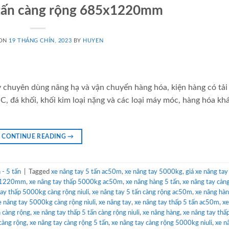
 tấn càng rộng 685x1220mm
 ON
19 THÁNG CHÍN, 2023
BY
HUYEN
y chuyên dùng nâng hạ và vận chuyển hàng hóa, kiện hàng có tải
C, đá khối, khối kim loại nặng và các loại máy móc, hàng hóa k
CONTINUE READING
→
- 5 tấn
|
Tagged
xe nâng tay 5 tấn ac50m
,
xe nâng tay 5000kg
,
giá xe nâng tay
85x1220mm
,
xe nâng tay thấp 5000kg ac50m
,
xe nâng hàng 5 tấn
,
xe nâng tay càn
tay thấp 5000kg càng rộng niuli
,
xe nâng tay 5 tấn càng rộng ac50m
,
xe nâng hà
e nâng tay 5000kg càng rộng niuli
,
xe nâng tay
,
xe nâng tay thấp 5 tấn ac50m
,
xe
n càng rộng
,
xe nâng tay thấp 5 tấn càng rộng niuli
,
xe nâng hàng
,
xe nâng tay thấ
 càng rộng
,
xe nâng tay càng rộng 5 tấn
,
xe nâng tay càng rộng 5000kg niuli
,
xe n