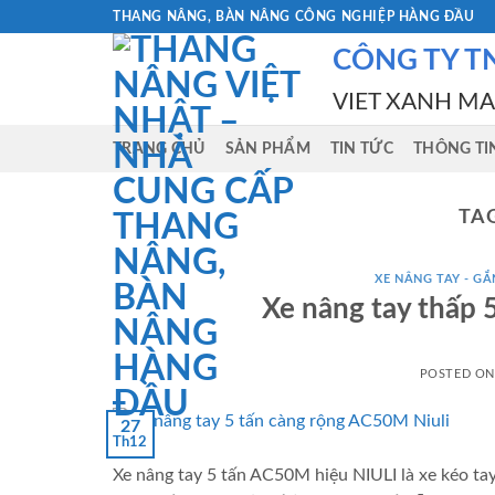
Skip
THANG NÂNG, BÀN NÂNG CÔNG NGHIỆP HÀNG ĐẦU
to
CÔNG TY T
content
VIET XANH M
TRANG CHỦ
SẢN PHẨM
TIN TỨC
THÔNG TI
TA
XE NÂNG TAY - GẮN
Xe nâng tay thấp 
POSTED O
27
Th12
Xe nâng tay 5 tấn AC50M hiệu NIULI là xe kéo ta