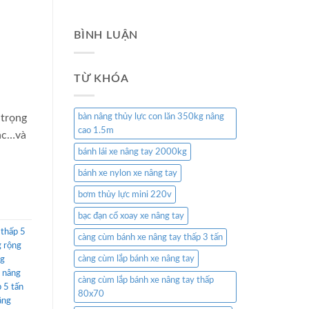
BÌNH LUẬN
TỪ KHÓA
 trọng
bàn nâng thủy lực con lăn 350kg nâng
cao 1.5m
hác…và
bánh lái xe nâng tay 2000kg
bánh xe nylon xe nâng tay
bơm thủy lực mini 220v
bạc đạn cổ xoay xe nâng tay
 thấp 5
càng cùm bánh xe nâng tay thấp 3 tấn
g rộng
càng cùm lắp bánh xe nâng tay
ng
 nâng
càng cùm lắp bánh xe nâng tay thấp
p 5 tấn
80x70
âng