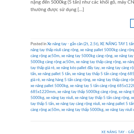
nặng đến 5000kg (5 tấn) như các khối gỗ, máy CN
thường được sử dụng […]
Posted in
Xe nâng tay - gắn cân (2t, 2.5t)
,
XE NÂNG TAY 1 tấn 
nâng tay thấp niuli càng rộng
,
xe nâng pallet 5000kg càng rộn
càng rộng ac50m
,
xe nâng tay 5000kg càng rộng
,
xe nâng tay 
5000kg càng rộng ac50m
,
xe nâng tay thấp càng rộng
,
xe nân
tay thấp giá rẻ
,
xe nâng kéo pallet đẩy tay
,
xe nâng tay càng rộ
tấn
,
xe nâng pallet 5 tấn
,
xe nâng tay thấp 5 tấn càng rộng 
giá rẻ
,
xe nâng hàng 5 tấn càng rộng
,
xe nâng tay thấp càng rộn
xe nâng pallet 5000kg
,
xe nâng tay 5 tấn càng rộng 685x1
685x1220mm
,
xe nâng tay thấp 5000kg càng rộng
,
xe nâng 
5000kg
,
xe nâng tay niuli
,
xe nâng tay thấp 5 tấn càng rộng
,
x
tay thấp 5 tấn
,
xe nâng tay càng rộng niuli
,
xe nâng pallet 5 tấ
càng rộng ac50m
,
xe nâng tay thấp 5000kg
,
xe nâng tay niuli
XE NÂNG TAY - GẮN