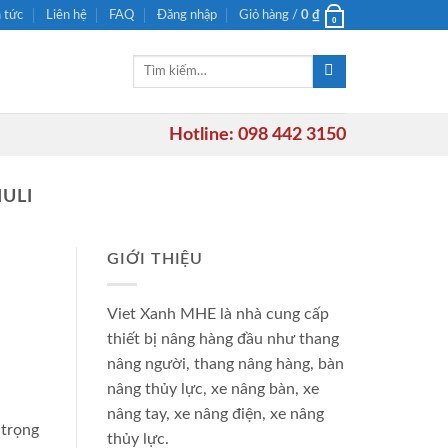
n tức
Liên hệ
FAQ
Đăng nhập
Giỏ hàng /
0
₫
0
Tìm
kiếm:
Hotline: 098 442 3150
ULI
GIỚI THIỆU
Viet Xanh MHE là nhà cung cấp
thiết bị nâng hàng đầu như thang
nâng người, thang nâng hàng, bàn
nâng thủy lực, xe nâng bàn, xe
nâng tay, xe nâng điện, xe nâng
 trọng
thủy lực.