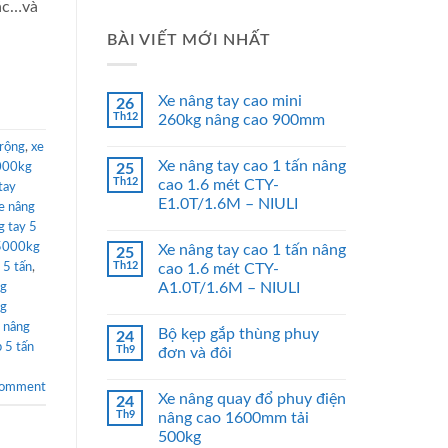
hác…và
BÀI VIẾT MỚI NHẤT
Xe nâng tay cao mini
26
Th12
260kg nâng cao 900mm
 rộng
,
xe
Xe nâng tay cao 1 tấn nâng
5000kg
25
Th12
cao 1.6 mét CTY-
tay
E1.0T/1.6M – NIULI
e nâng
g tay 5
 5000kg
Xe nâng tay cao 1 tấn nâng
25
Th12
 5 tấn
,
cao 1.6 mét CTY-
A1.0T/1.6M – NIULI
ng
ng
 nâng
Bộ kẹp gắp thùng phuy
24
p 5 tấn
Th9
đơn và đôi
comment
Xe nâng quay đổ phuy điện
24
Th9
nâng cao 1600mm tải
500kg