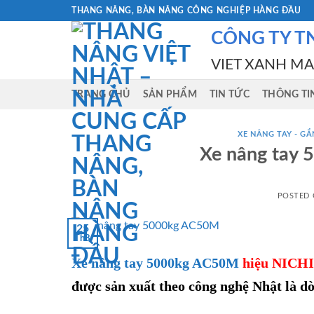
Skip
THANG NÂNG, BÀN NÂNG CÔNG NGHIỆP HÀNG ĐẦU
to
CÔNG TY T
content
VIET XANH M
TRANG CHỦ
SẢN PHẨM
TIN TỨC
THÔNG TI
XE NÂNG TAY - GẮN
Xe nâng tay
POSTED
25
Th8
Xe nâng tay 5000kg AC50M
hiệu NICH
được sản xuất theo công nghệ Nhật là d