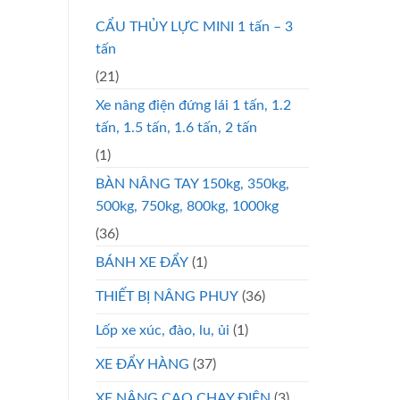
CẨU THỦY LỰC MINI 1 tấn – 3
tấn
(21)
Xe nâng điện đứng lái 1 tấn, 1.2
tấn, 1.5 tấn, 1.6 tấn, 2 tấn
(1)
BÀN NÂNG TAY 150kg, 350kg,
500kg, 750kg, 800kg, 1000kg
(36)
BÁNH XE ĐẨY
(1)
THIẾT BỊ NÂNG PHUY
(36)
Lốp xe xúc, đào, lu, ủi
(1)
XE ĐẨY HÀNG
(37)
XE NÂNG CAO CHẠY ĐIỆN
(3)