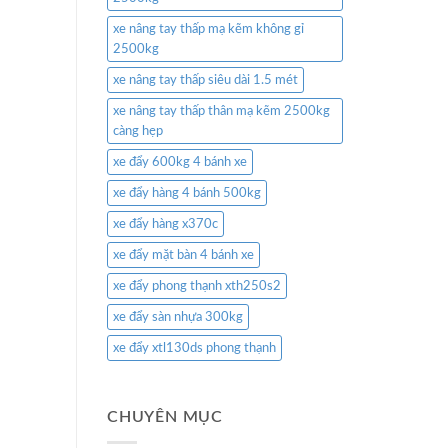
xe nâng tay thấp mạ kẽm không gỉ
2500kg
xe nâng tay thấp siêu dài 1.5 mét
xe nâng tay thấp thân mạ kẽm 2500kg
càng hẹp
xe đẩy 600kg 4 bánh xe
xe đẩy hàng 4 bánh 500kg
xe đẩy hàng x370c
xe đẩy mặt bàn 4 bánh xe
xe đẩy phong thạnh xth250s2
xe đẩy sàn nhựa 300kg
xe đẩy xtl130ds phong thạnh
CHUYÊN MỤC