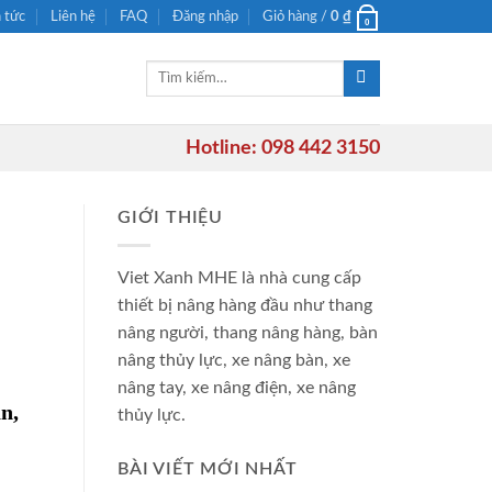
n tức
Liên hệ
FAQ
Đăng nhập
Giỏ hàng /
0
₫
0
Tìm
kiếm:
Hotline: 098 442 3150
GIỚI THIỆU
Viet Xanh MHE là nhà cung cấp
thiết bị nâng hàng đầu như thang
nâng người, thang nâng hàng, bàn
nâng thủy lực, xe nâng bàn, xe
nâng tay, xe nâng điện, xe nâng
n,
thủy lực.
BÀI VIẾT MỚI NHẤT