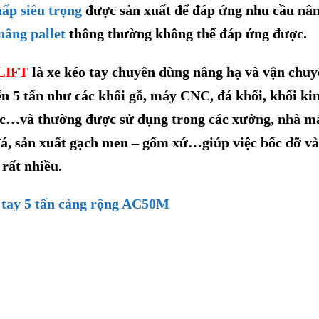
hấp siêu trọng
được sản xuất để đáp ứng nhu cầu nâ
nâng pallet
thông thường không thể đáp ứng được.
là xe
kéo tay chuyên dùng nâng hạ và vận chuy
LIFT
ến 5 tấn như
các khối gỗ, máy CNC, đá khối
, khối ki
c
…và thường được sử dụng trong các xưởng, nhà m
đá,
sản xuất gạch men – gốm xứ
…
giúp việc bốc dỡ và
rất nhiều.