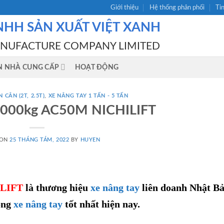
Giới thiệu
Hệ thống phân phối
Ti
NHH SẢN XUẤT VIỆT XANH
ANUFACTURE COMPANY LIMITED
N NHÀ CUNG CẤP
HOẠT ĐỘNG
 CÂN (2T, 2.5T)
,
XE NÂNG TAY 1 TẤN - 5 TẤN
 5000kg AC50M NICHILIFT
 ON
25 THÁNG TÁM, 2022
BY
HUYEN
ILIFT
là thương hiệu
xe nâng tay
liên doanh Nhật Bả
òng
xe nâng tay
tốt nhất hiện nay.