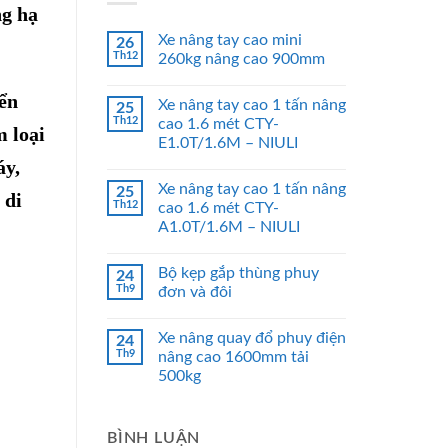
ng hạ
Xe nâng tay cao mini
26
Th12
260kg nâng cao 900mm
ển
Xe nâng tay cao 1 tấn nâng
25
Th12
cao 1.6 mét CTY-
m loại
E1.0T/1.6M – NIULI
áy,
Xe nâng tay cao 1 tấn nâng
25
 di
Th12
cao 1.6 mét CTY-
A1.0T/1.6M – NIULI
Bộ kẹp gắp thùng phuy
24
Th9
đơn và đôi
Xe nâng quay đổ phuy điện
24
Th9
nâng cao 1600mm tải
500kg
BÌNH LUẬN