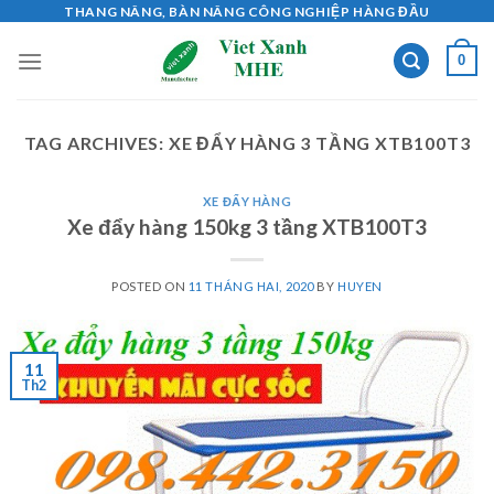
Skip
THANG NÂNG, BÀN NÂNG CÔNG NGHIỆP HÀNG ĐẦU
to
0
content
TAG ARCHIVES:
XE ĐẨY HÀNG 3 TẦNG XTB100T3
XE ĐẨY HÀNG
Xe đẩy hàng 150kg 3 tầng XTB100T3
POSTED ON
11 THÁNG HAI, 2020
BY
HUYEN
11
Th2