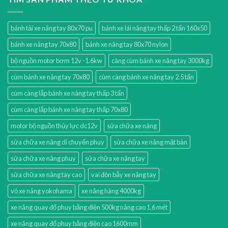
bánh tải xe nâng tay 80x70 pu
bánh xe lái nâng tay thấp 2 tấn 160x50
bánh xe nâng tay 70x80
bánh xe nâng tay 80x70 nylon
bộ nguồn motor bơm 12v -1.6kw
càng cùm bánh xe nâng tay 3000kg
cùm bánh xe nâng tay 70x80
cùm càng bánh xe nâng tay 2.5 tấn
cùm càng lắp bánh xe nâng tay thấp 3 tấn
cùm càng lắp bánh xe nâng tay thấp 70x80
motor bộ nguồn thủy lực dc12v
sửa chữa xe nâng
sửa chữa xe nâng di chuyển phuy
sửa chữa xe nâng mặt bàn
sửa chữa xe nâng phuy
sửa chữa xe nâng tay
sửa chữa xe nâng tay cao
vai đòn bẫy xe nâng tay
vỏ xe nâng yokohama
xe nâng hàng 4000kg
xe nâng quay đổ phuy bằng điện 500kg nâng cao 1.6 mét
xe nâng quay đổ phuy bằng điện cao 1600mm