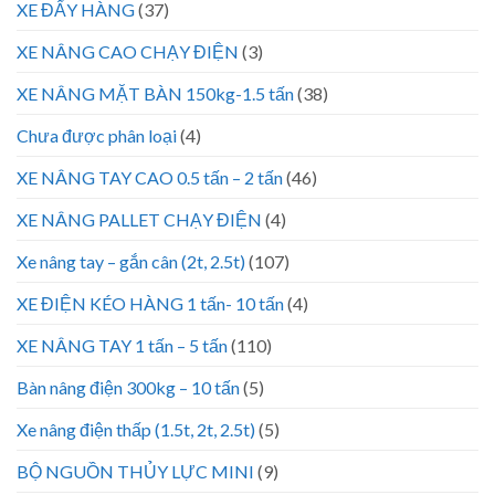
XE ĐẨY HÀNG
(37)
XE NÂNG CAO CHẠY ĐIỆN
(3)
XE NÂNG MẶT BÀN 150kg-1.5 tấn
(38)
Chưa được phân loại
(4)
XE NÂNG TAY CAO 0.5 tấn – 2 tấn
(46)
XE NÂNG PALLET CHẠY ĐIỆN
(4)
Xe nâng tay – gắn cân (2t, 2.5t)
(107)
XE ĐIỆN KÉO HÀNG 1 tấn- 10 tấn
(4)
XE NÂNG TAY 1 tấn – 5 tấn
(110)
Bàn nâng điện 300kg – 10 tấn
(5)
Xe nâng điện thấp (1.5t, 2t, 2.5t)
(5)
BỘ NGUỒN THỦY LỰC MINI
(9)