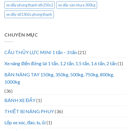
xe đẩy phong thạnh xth250s2
xe đẩy sàn nhựa 300kg
xe đẩy xtl130ds phong thạnh
CHUYÊN MỤC
CẨU THỦY LỰC MINI 1 tấn – 3 tấn
(21)
Xe nâng điện đứng lái 1 tấn, 1.2 tấn, 1.5 tấn, 1.6 tấn, 2 tấn
(1)
BÀN NÂNG TAY 150kg, 350kg, 500kg, 750kg, 800kg,
1000kg
(36)
BÁNH XE ĐẨY
(1)
THIẾT BỊ NÂNG PHUY
(36)
Lốp xe xúc, đào, lu, ủi
(1)