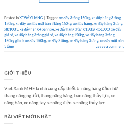
Posted in
XE ĐẨY HÀNG
|
Tagged
xe đẩy 3 tầng 150kg
,
xe đẩy hàng 3 tầng
150kg
,
xe đẩy
,
xe đẩy mặt bàn 3 tầng 150kg
,
xe đẩy hàng
,
xe đẩy hàng 3 tầng
xtb100t3
,
xe đẩy hàng 4 bánh xe
,
xe đẩy hàng 3 tầng 150kg xtb100t3
,
xe đẩy
giá rẻ
,
xe đẩy hàng 3 tầng giá rẻ
,
xe đẩy hàng 150kg
,
xe đẩy hàng 3 tầng
150kg giá rẻ
,
xe đẩy 150kg
,
xe đẩy 3 tầng
,
xe đẩy hàng 3 tầng
,
xe đẩy mặt bàn
3 tầng
Leave a comment
GIỚI THIỆU
Viet Xanh MHE là nhà cung cấp thiết bị nâng hàng đầu như
thang nâng người, thang nâng hàng, bàn nâng thủy lực, xe
nâng bàn, xe nâng tay, xe nâng điện, xe nâng thủy lực.
BÀI VIẾT MỚI NHẤT