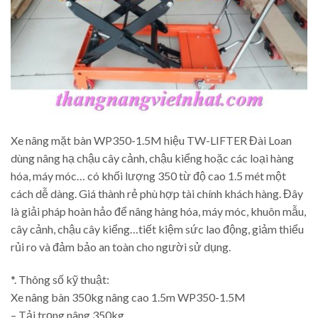
Xe nâng mặt bàn WP350-1.5M hiệu TW-LIFTER Đài Loan
dùng nâng hạ chậu cây cảnh, chậu kiểng hoặc các loại hàng
hóa, máy móc… có khối lượng 350 từ độ cao 1.5 mét một
cách dễ dàng. Giá thành rẻ phù hợp tài chính khách hàng. Đây
là giải pháp hoàn hảo để nâng hàng hóa, máy móc, khuôn mẫu,
cây cảnh, chậu cây kiểng…tiết kiệm sức lao động, giảm thiểu
rủi ro và đảm bảo an toàn cho người sử dụng.
*. Thông số kỹ thuật:
Xe nâng bàn 350kg nâng cao 1.5m WP350-1.5M
– Tải trọng nâng 350kg