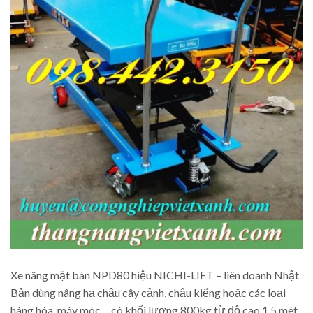
Xe nâng mặt bàn NPD80 hiệu NICHI-LIFT – liên doanh Nhật
Bản dùng nâng hạ chậu cây cảnh, chậu kiểng hoặc các loại
hàng hóa, máy móc… có khối lượng 800kg từ độ cao 1.5 mét