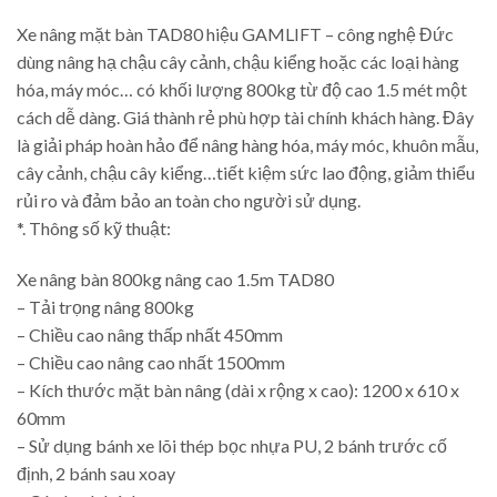
Xe nâng mặt bàn TAD80 hiệu GAMLIFT – công nghệ Đức
dùng nâng hạ chậu cây cảnh, chậu kiểng hoặc các loại hàng
hóa, máy móc… có khối lượng 800kg từ độ cao 1.5 mét một
cách dễ dàng. Giá thành rẻ phù hợp tài chính khách hàng. Đây
là giải pháp hoàn hảo để nâng hàng hóa, máy móc, khuôn mẫu,
cây cảnh, chậu cây kiểng…tiết kiệm sức lao động, giảm thiểu
rủi ro và đảm bảo an toàn cho người sử dụng.
*. Thông số kỹ thuật:
Xe nâng bàn 800kg nâng cao 1.5m TAD80
– Tải trọng nâng 800kg
– Chiều cao nâng thấp nhất 450mm
– Chiều cao nâng cao nhất 1500mm
– Kích thước mặt bàn nâng (dài x rộng x cao): 1200 x 610 x
60mm
– Sử dụng bánh xe lõi thép bọc nhựa PU, 2 bánh trước cố
định, 2 bánh sau xoay