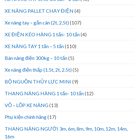
XE NÂNG PALLET CHẠY ĐIỆN
(4)
Xe nâng tay – gắn cân (2t, 2.5t)
(107)
XE ĐIỆN KÉO HÀNG 1 tấn- 10 tấn
(4)
XE NÂNG TAY 1 tấn – 5 tấn
(110)
Bàn nâng điện 300kg – 10 tấn
(5)
Xe nâng điện thấp (1.5t, 2t, 2.5t)
(5)
BỘ NGUỒN THỦY LỰC MINI
(9)
THANG NÂNG HÀNG 1 tấn- 10 tấn
(12)
VỎ – LỐP XE NÂNG
(13)
Phụ kiện chính hãng
(17)
THANG NÂNG NGƯỜI 3m, 6m, 8m, 9m, 10m, 12m, 14m,
16m