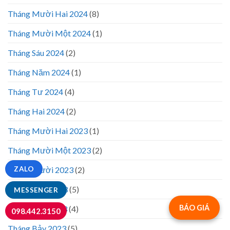
Tháng Mười Hai 2024
(8)
Tháng Mười Một 2024
(1)
Tháng Sáu 2024
(2)
Tháng Năm 2024
(1)
Tháng Tư 2024
(4)
Tháng Hai 2024
(2)
Tháng Mười Hai 2023
(1)
Tháng Mười Một 2023
(2)
Tháng Mười 2023
(2)
ZALO
Tháng Chín 2023
(5)
MESSENGER
BÁO GIÁ
Tháng Tám 2023
(4)
098.442.3150
Tháng Bảy 2023
(5)