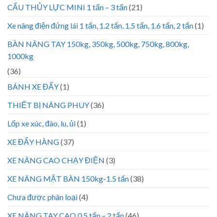
CẨU THỦY LỰC MINI 1 tấn – 3 tấn
(21)
Xe nâng điện đứng lái 1 tấn, 1.2 tấn, 1.5 tấn, 1.6 tấn, 2 tấn
(1)
BÀN NÂNG TAY 150kg, 350kg, 500kg, 750kg, 800kg,
1000kg
(36)
BÁNH XE ĐẨY
(1)
THIẾT BỊ NÂNG PHUY
(36)
Lốp xe xúc, đào, lu, ủi
(1)
XE ĐẨY HÀNG
(37)
XE NÂNG CAO CHẠY ĐIỆN
(3)
XE NÂNG MẶT BÀN 150kg-1.5 tấn
(38)
Chưa được phân loại
(4)
XE NÂNG TAY CAO 0.5 tấn – 2 tấn
(46)