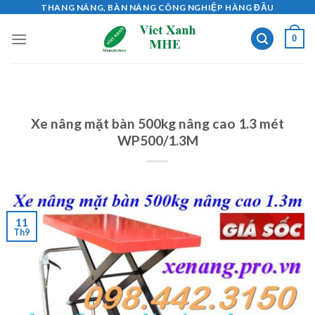
Skip
THANG NÂNG, BÀN NÂNG CÔNG NGHIỆP HÀNG ĐẦU
to
0
content
Xe nâng mặt bàn 500kg nâng cao 1.3 mét
WP500/1.3M
11
Th9