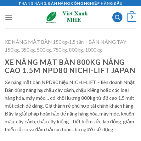
Skip
THANG NÂNG, BÀN NÂNG CÔNG NGHIỆP HÀNG ĐẦU
to
0
content
XE NÂNG MẶT BÀN 150kg-1.5 tấn
|
BÀN NÂNG TAY
150kg, 350kg, 500kg, 750kg, 800kg, 1000kg
XE NÂNG MẶT BÀN 800KG NÂNG
CAO 1.5M NPD80 NICHI-LIFT JAPAN
Xe nâng mặt bàn NPD80 hiệu NICHI-LIFT – liên doanh Nhật
Bản dùng nâng hạ chậu cây cảnh, chậu kiểng hoặc các loại
hàng hóa, máy móc… có khối lượng 800kg từ độ cao 1.5 mét
một cách dễ dàng. Giá thành rẻ phù hợp tài chính khách hàng.
Đây là giải pháp hoàn hảo để nâng hàng hóa, máy móc, khuôn
mẫu, cây cảnh, chậu cây kiểng…tiết kiệm sức lao động, giảm
thiểu rủi ro và đảm bảo an toàn cho người sử dụng.