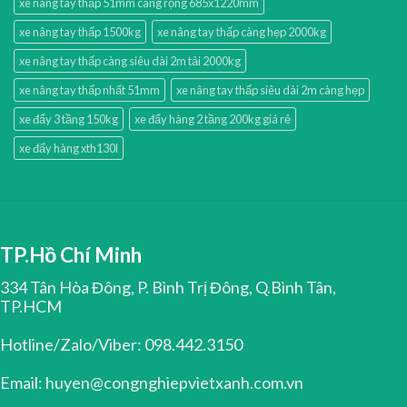
xe nâng tay thấp 51mm càng rộng 685x1220mm
xe nâng tay thấp 1500kg
xe nâng tay thấp càng hẹp 2000kg
xe nâng tay thấp càng siêu dài 2m tải 2000kg
xe nâng tay thấp nhất 51mm
xe nâng tay thấp siêu dài 2m càng hẹp
xe đẩy 3 tầng 150kg
xe đẩy hàng 2 tầng 200kg giá rẻ
xe đẩy hàng xth130l
TP.Hồ Chí Minh
334 Tân Hòa Đông, P. Bình Trị Đông, Q.Bình Tân,
TP.HCM
Hotline/Zalo/Viber: 098.442.3150
Email: huyen@congnghiepvietxanh.com.vn