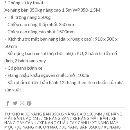
*. Thông số kỹ thuật:
Xe nâng bàn 350kg nâng cao 1.5m WP350-1.5M
– Tải trọng nâng 350kg
– Chiều cao nâng thấp nhất 350mm
– Chiều cao nâng cao nhất 1500mm
– Kích thước mặt bàn nâng (dài x rộng x cao): 910 x 500 x
50mm
– Sử dụng bánh xe lõi thép bọc nhựa PU, 2 bánh trước cố
định, 2 bánh sau xoay
– Có phanh bánh xe
– Hàng nhập khẩu nguyên chiếc, mới 100%
– Sản phẩm được bảo hành 12 tháng theo tiêu chuẩn của nhà
sản xuất.
TỪ KHÓA:
XE NÂNG BÀN 350KG NÂNG CAO 1500MM / XE NÂNG
MẶT BÀN CAO 1M5 / XE NÂNG BÀN / XE NÂNG MẶT BÀN / XE
NÂNG CÂY CẢNH / XE NÂNG CHẬU CÂY CẢNH / XE NÂNG MÁY
MÓC / XE NÂNG KHUÔN MẪU / XE NÂNG BÀN 350KG / XE NÂNG