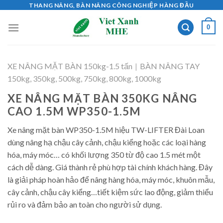
Skip
THANG NÂNG, BÀN NÂNG CÔNG NGHIỆP HÀNG ĐẦU
to
0
content
XE NÂNG MẶT BÀN 150kg-1.5 tấn
|
BÀN NÂNG TAY
150kg, 350kg, 500kg, 750kg, 800kg, 1000kg
XE NÂNG MẶT BÀN 350KG NÂNG
CAO 1.5M WP350-1.5M
Xe nâng mặt bàn WP350-1.5M hiệu TW-LIFTER Đài Loan
dùng nâng hạ chậu cây cảnh, chậu kiểng hoặc các loại hàng
hóa, máy móc… có khối lượng 350 từ độ cao 1.5 mét một
cách dễ dàng. Giá thành rẻ phù hợp tài chính khách hàng. Đây
là giải pháp hoàn hảo để nâng hàng hóa, máy móc, khuôn mẫu,
cây cảnh, chậu cây kiểng…tiết kiệm sức lao động, giảm thiểu
rủi ro và đảm bảo an toàn cho người sử dụng.