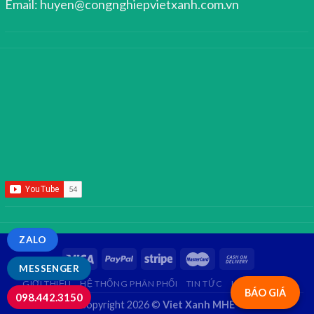
Email: huyen@congnghiepvietxanh.com.vn
ZALO
MESSENGER
GIỚI THIỆU
HỆ THỐNG PHÂN PHỐI
TIN TỨC
LIÊN HỆ
FAQ
BÁO GIÁ
098.442.3150
Copyright 2026 ©
Viet Xanh MHE