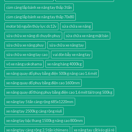
cùm càng lắp bánh xe nâng tay thấp 3 tấn
cùm càng lắp bánh xe nâng tay thấp 70x80
motor bộ nguồn thủy lực dc12v
sửa chữa xe nâng
sửa chữa xe nâng di chuyển phuy
sửa chữa xe nâng mặt bàn
sửa chữa xe nâng phuy
sửa chữa xe nâng tay
sửa chữa xe nâng tay cao
vai đòn bẫy xe nâng tay
vỏ xe nâng yokohama
xe nâng hàng 4000kg
xe nâng quay đổ phuy bằng điện 500kg nâng cao 1.6 mét
xe nâng quay đổ phuy bằng điện cao 1600mm
xe nâng quay đổ thùng phuy bằng điện cao 1.6 mét tải trọng 500kg
xe nâng tay 5 tấn càng rộng 685x1220mm
xe nâng tay 2500kg càng rộng niuli
xe nâng tay bậc thang 1500kg nâng cao 800mm
xe nâng tay càng rộng 2.5 tấn ichimens
xe nâng tay cắt kéo giá rẻ