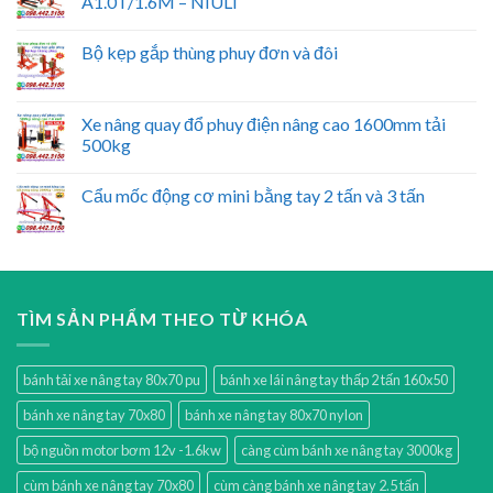
A1.0T/1.6M – NIULI
Bộ kẹp gắp thùng phuy đơn và đôi
Xe nâng quay đổ phuy điện nâng cao 1600mm tải
500kg
Cẩu mốc động cơ mini bằng tay 2 tấn và 3 tấn
TÌM SẢN PHẨM THEO TỪ KHÓA
bánh tải xe nâng tay 80x70 pu
bánh xe lái nâng tay thấp 2 tấn 160x50
bánh xe nâng tay 70x80
bánh xe nâng tay 80x70 nylon
bộ nguồn motor bơm 12v -1.6kw
càng cùm bánh xe nâng tay 3000kg
cùm bánh xe nâng tay 70x80
cùm càng bánh xe nâng tay 2.5 tấn