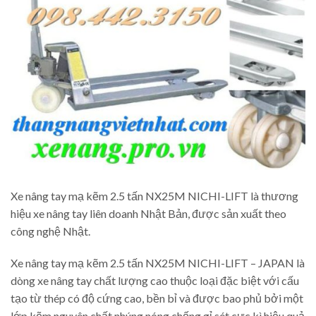
Xe nâng tay mạ kẽm 2.5 tấn NX25M NICHI-LIFT là thương
hiệu xe nâng tay liên doanh Nhật Bản, được sản xuất theo
công nghệ Nhật.
Xe nâng tay mạ kẽm 2.5 tấn NX25M NICHI-LIFT – JAPAN là
dòng xe nâng tay chất lượng cao thuộc loại đặc biệt với cấu
tạo từ thép có độ cứng cao, bền bỉ và được bao phủ bởi một
lớp kẽm nguyên chất nhúng nóng chống gỉ sét cực kì hiệu quả