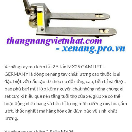
Xe nâng tay mạ kẽm tải 2.5 tấn MX25 GAMLIFT –
GERMANY là dòng xe nâng tay chất lượng cao thuộc loại
đặc biệt với cấu tạo từ thép có độ cứng cao, bền bỉ và được
bao phủ bởi một lớp kẽm nguyên chất nhúng nóng chống gỉ
sét cực kì hiệu quả nên tăng tuổi thọ của xe, giúp xe có thể
hoạt động nhẹ nhàng và bền bỉ trong môi trường oxy hóa, ẩm
ướt, khắc nghiệt mà hàng hóa cần đảm bảo vệ sinh, chất
lượng.
Xe nâng tay mạ kẽm 2.5 tấn MX25