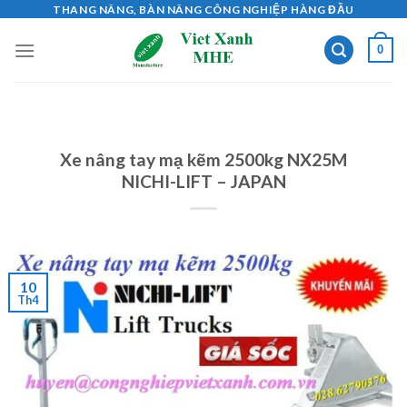
Skip
THANG NÂNG, BÀN NÂNG CÔNG NGHIỆP HÀNG ĐẦU
to
0
content
Xe nâng tay mạ kẽm 2500kg NX25M
NICHI-LIFT – JAPAN
10
Th4