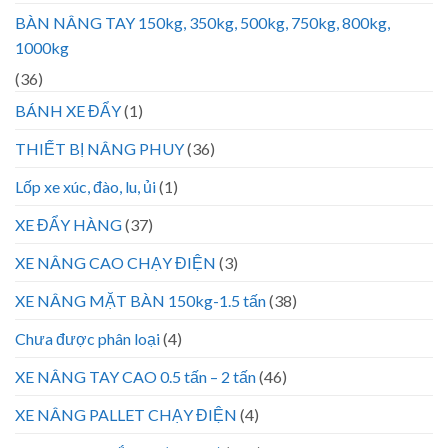
BÀN NÂNG TAY 150kg, 350kg, 500kg, 750kg, 800kg,
1000kg
(36)
BÁNH XE ĐẨY
(1)
THIẾT BỊ NÂNG PHUY
(36)
Lốp xe xúc, đào, lu, ủi
(1)
XE ĐẨY HÀNG
(37)
XE NÂNG CAO CHẠY ĐIỆN
(3)
XE NÂNG MẶT BÀN 150kg-1.5 tấn
(38)
Chưa được phân loại
(4)
XE NÂNG TAY CAO 0.5 tấn – 2 tấn
(46)
XE NÂNG PALLET CHẠY ĐIỆN
(4)