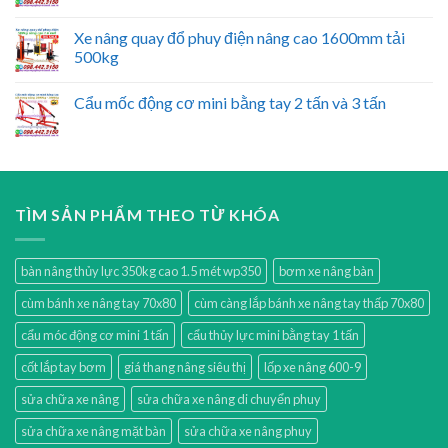
Xe nâng quay đổ phuy điện nâng cao 1600mm tải
500kg
Cẩu mốc động cơ mini bằng tay 2 tấn và 3 tấn
TÌM SẢN PHẨM THEO TỪ KHÓA
bàn nâng thủy lực 350kg cao 1.5 mét wp350
bơm xe nâng bàn
cùm bánh xe nâng tay 70x80
cùm càng lắp bánh xe nâng tay thấp 70x80
cẩu móc động cơ mini 1 tấn
cẩu thủy lực mini bằng tay 1 tấn
cốt lắp tay bơm
giá thang nâng siêu thị
lốp xe nâng 600-9
sửa chữa xe nâng
sửa chữa xe nâng di chuyển phuy
sửa chữa xe nâng mặt bàn
sửa chữa xe nâng phuy