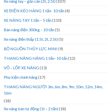
Xe nâng tay – gắn cân (2t, 2.5t)
(107)
XE ĐIỆN KÉO HÀNG 1 tấn- 10 tấn
(4)
XE NÂNG TAY 1 tấn – 5 tấn
(110)
Bàn nâng điện 300kg – 10 tấn
(5)
Xe nâng điện thấp (1.5t, 2t, 2.5t)
(5)
BỘ NGUỒN THỦY LỰC MINI
(9)
THANG NÂNG HÀNG 1 tấn- 10 tấn
(12)
VỎ – LỐP XE NÂNG
(13)
Phụ kiện chính hãng
(17)
THANG NÂNG NGƯỜI 3m, 6m, 8m, 9m, 10m, 12m, 14m,
16m
(18)
Xe nâng bán tự động (1t – 2 tấn)
(18)