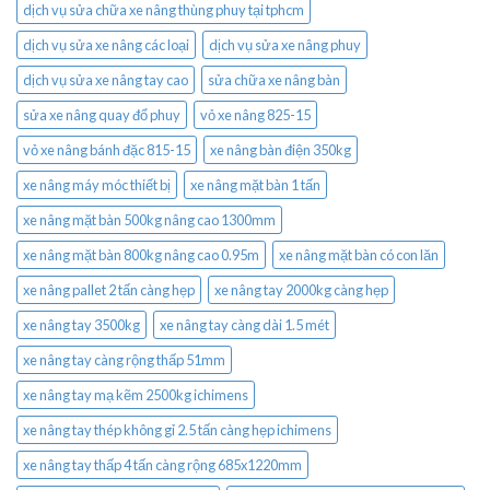
dịch vụ sửa chữa xe nâng thùng phuy tại tphcm
dịch vụ sửa xe nâng các loại
dịch vụ sửa xe nâng phuy
dịch vụ sửa xe nâng tay cao
sửa chữa xe nâng bàn
sửa xe nâng quay đổ phuy
vỏ xe nâng 825-15
vỏ xe nâng bánh đặc 815-15
xe nâng bàn điện 350kg
xe nâng máy móc thiết bị
xe nâng mặt bàn 1 tấn
xe nâng mặt bàn 500kg nâng cao 1300mm
xe nâng mặt bàn 800kg nâng cao 0.95m
xe nâng mặt bàn có con lăn
xe nâng pallet 2 tấn càng hẹp
xe nâng tay 2000kg càng hẹp
xe nâng tay 3500kg
xe nâng tay càng dài 1.5 mét
xe nâng tay càng rộng thấp 51mm
xe nâng tay mạ kẽm 2500kg ichimens
xe nâng tay thép không gỉ 2.5 tấn càng hẹp ichimens
xe nâng tay thấp 4 tấn càng rộng 685x1220mm