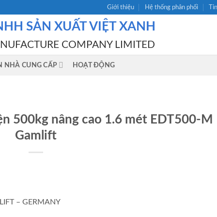
Giới thiệu
Hệ thống phân phối
Ti
NHH SẢN XUẤT VIỆT XANH
ANUFACTURE COMPANY LIMITED
N NHÀ CUNG CẤP
HOẠT ĐỘNG
iện 500kg nâng cao 1.6 mét EDT500-M
Gamlift
AMLIFT – GERMANY