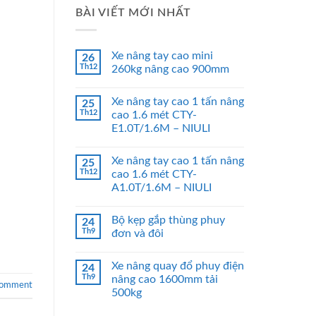
BÀI VIẾT MỚI NHẤT
Xe nâng tay cao mini
26
Th12
260kg nâng cao 900mm
Xe nâng tay cao 1 tấn nâng
25
Th12
cao 1.6 mét CTY-
E1.0T/1.6M – NIULI
Xe nâng tay cao 1 tấn nâng
25
Th12
cao 1.6 mét CTY-
A1.0T/1.6M – NIULI
Bộ kẹp gắp thùng phuy
24
Th9
đơn và đôi
Xe nâng quay đổ phuy điện
24
Th9
nâng cao 1600mm tải
comment
500kg