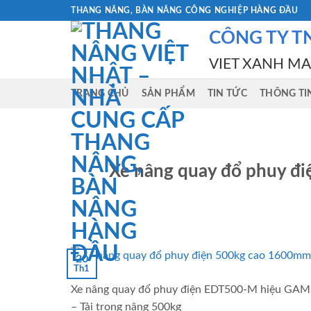
Skip
THANG NÂNG, BÀN NÂNG CÔNG NGHIỆP HÀNG ĐẦU
to
CÔNG TY T
content
VIET XANH M
TRANG CHỦ
SẢN PHẨM
TIN TỨC
THÔNG TI
Xe nâng quay đổ phuy đ
20
Th1
Xe nâng quay đổ phuy điện EDT500-M hiệu G
– Tải trọng nâng 500kg