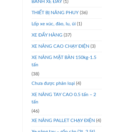
BÁNH XE ĐẨY
(1)
THIẾT BỊ NÂNG PHUY
(36)
Lốp xe xúc, đào, lu, ủi
(1)
XE ĐẨY HÀNG
(37)
XE NÂNG CAO CHẠY ĐIỆN
(3)
XE NÂNG MẶT BÀN 150kg-1.5
tấn
(38)
Chưa được phân loại
(4)
XE NÂNG TAY CAO 0.5 tấn – 2
tấn
(46)
XE NÂNG PALLET CHẠY ĐIỆN
(4)
Xe nâng tay – gắn cân (2t, 2.5t)