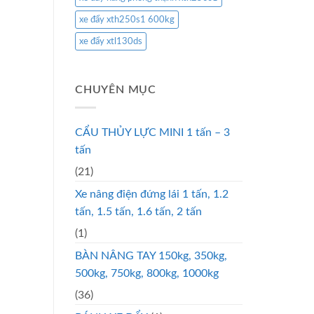
xe đẩy xth250s1 600kg
xe đẩy xtl130ds
CHUYÊN MỤC
CẨU THỦY LỰC MINI 1 tấn – 3
tấn
(21)
Xe nâng điện đứng lái 1 tấn, 1.2
tấn, 1.5 tấn, 1.6 tấn, 2 tấn
(1)
BÀN NÂNG TAY 150kg, 350kg,
500kg, 750kg, 800kg, 1000kg
(36)