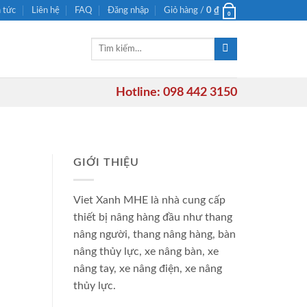
n tức
Liên hệ
FAQ
Đăng nhập
Giỏ hàng /
0
₫
0
Tìm
kiếm:
Hotline: 098 442 3150
GIỚI THIỆU
Viet Xanh MHE là nhà cung cấp
thiết bị nâng hàng đầu như thang
nâng người, thang nâng hàng, bàn
nâng thủy lực, xe nâng bàn, xe
nâng tay, xe nâng điện, xe nâng
thủy lực.