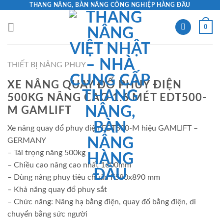
Skip
THANG NÂNG, BÀN NÂNG CÔNG NGHIỆP HÀNG ĐẦU
to
0
content
THIẾT BỊ NÂNG PHUY
XE NÂNG QUAY ĐỔ PHUY ĐIỆN
500KG NÂNG CAO 1.6 MÉT EDT500-
M GAMLIFT
Xe nâng quay đổ phuy điện EDT500-M hiệu GAMLIFT –
GERMANY
– Tải trọng nâng 500kg
– Chiều cao nâng cao nhất 1600mm
– Dùng nâng phuy tiêu chuẩn F580x890 mm
– Khả năng quay đổ phuy sắt
– Chức năng: Nâng hạ bằng điện, quay đổ bằng điện, di
chuyển bằng sức người