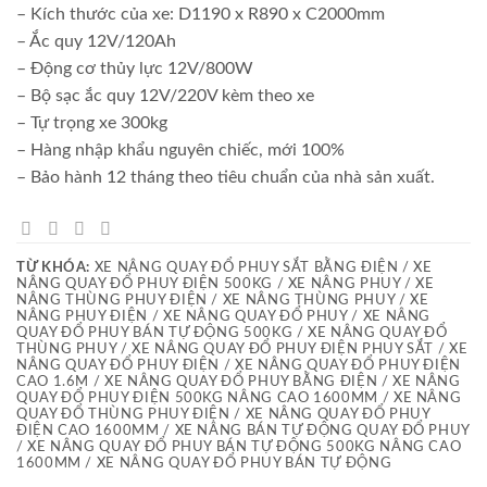
– Kích thước của xe: D1190 x R890 x C2000mm
– Ắc quy 12V/120Ah
– Động cơ thủy lực 12V/800W
– Bộ sạc ắc quy 12V/220V kèm theo xe
– Tự trọng xe 300kg
– Hàng nhập khẩu nguyên chiếc, mới 100%
– Bảo hành 12 tháng theo tiêu chuẩn của nhà sản xuất.
TỪ KHÓA:
XE NÂNG QUAY ĐỔ PHUY SẮT BẰNG ĐIỆN / XE
NÂNG QUAY ĐỔ PHUY ĐIỆN 500KG / XE NÂNG PHUY / XE
NÂNG THÙNG PHUY ĐIỆN / XE NÂNG THÙNG PHUY / XE
NÂNG PHUY ĐIỆN / XE NÂNG QUAY ĐỔ PHUY / XE NÂNG
QUAY ĐỔ PHUY BÁN TỰ ĐỘNG 500KG / XE NÂNG QUAY ĐỔ
THÙNG PHUY / XE NÂNG QUAY ĐỔ PHUY ĐIỆN PHUY SẮT / XE
NÂNG QUAY ĐỔ PHUY ĐIỆN / XE NÂNG QUAY ĐỔ PHUY ĐIỆN
CAO 1.6M / XE NÂNG QUAY ĐỔ PHUY BẰNG ĐIỆN / XE NÂNG
QUAY ĐỔ PHUY ĐIỆN 500KG NÂNG CAO 1600MM / XE NÂNG
QUAY ĐỔ THÙNG PHUY ĐIỆN / XE NÂNG QUAY ĐỔ PHUY
ĐIỆN CAO 1600MM / XE NÂNG BÁN TỰ ĐỘNG QUAY ĐỔ PHUY
/ XE NÂNG QUAY ĐỔ PHUY BÁN TỰ ĐỘNG 500KG NÂNG CAO
1600MM / XE NÂNG QUAY ĐỔ PHUY BÁN TỰ ĐỘNG