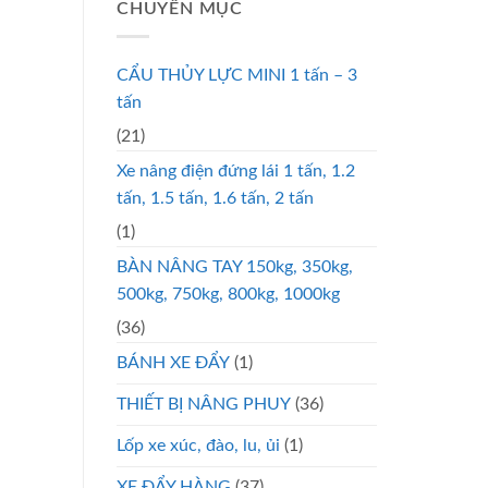
CHUYÊN MỤC
CẨU THỦY LỰC MINI 1 tấn – 3
tấn
(21)
Xe nâng điện đứng lái 1 tấn, 1.2
tấn, 1.5 tấn, 1.6 tấn, 2 tấn
(1)
BÀN NÂNG TAY 150kg, 350kg,
500kg, 750kg, 800kg, 1000kg
(36)
BÁNH XE ĐẨY
(1)
THIẾT BỊ NÂNG PHUY
(36)
Lốp xe xúc, đào, lu, ủi
(1)
XE ĐẨY HÀNG
(37)