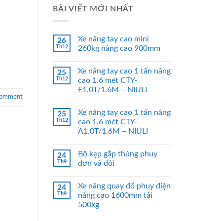
BÀI VIẾT MỚI NHẤT
Xe nâng tay cao mini
26
Th12
260kg nâng cao 900mm
Xe nâng tay cao 1 tấn nâng
25
Th12
cao 1.6 mét CTY-
E1.0T/1.6M – NIULI
comment
Xe nâng tay cao 1 tấn nâng
25
Th12
cao 1.6 mét CTY-
A1.0T/1.6M – NIULI
Bộ kẹp gắp thùng phuy
24
Th9
đơn và đôi
Xe nâng quay đổ phuy điện
24
Th9
nâng cao 1600mm tải
500kg