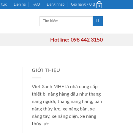
n tức
Liên hệ
FAQ
Đăng nhập
Giỏ hàng /
0
₫
0
Tìm
kiếm:
Hotline: 098 442 3150
GIỚI THIỆU
Viet Xanh MHE là nhà cung cấp
thiết bị nâng hàng đầu như thang
nâng người, thang nâng hàng, bàn
nâng thủy lực, xe nâng bàn, xe
nâng tay, xe nâng điện, xe nâng
thủy lực.