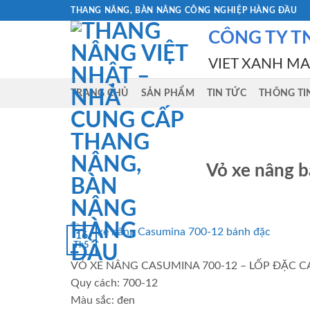
Skip
THANG NÂNG, BÀN NÂNG CÔNG NGHIỆP HÀNG ĐẦU
to
CÔNG TY T
content
VIET XANH M
TRANG CHỦ
SẢN PHẨM
TIN TỨC
THÔNG TI
Vỏ xe nâng 
16
Th5
VỎ XE NÂNG CASUMINA 700-12 – LỐP ĐẶC 
Quy cách: 700-12
Màu sắc: đen