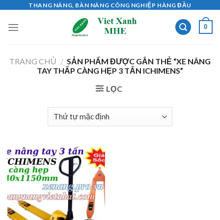
Skip
THANG NÂNG, BÀN NÂNG CÔNG NGHIỆP HÀNG ĐẦU
to
0
content
TRANG CHỦ
/
SẢN PHẨM ĐƯỢC GẮN THẺ “XE NÂNG
TAY THẤP CÀNG HẸP 3 TẤN ICHIMENS”
LỌC