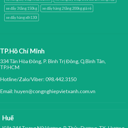
xe đẩy 3 tầng 150kg
xe đẩy hàng 2 tầng 200kg giá rẻ
xe đẩy hàng xth130l
TP.Hồ Chí Minh
334 Tân Hòa Đông, P. Bình Trị Đông, Q.Bình Tân,
TP.HCM
Hotline/Zalo/Viber: 098.442.3150
Email: huyen@congnghiepvietxanh.com.vn
Huế
Kiệt 344 Trưng Nữ Vương, P. Thủy Dương, TX. Hương