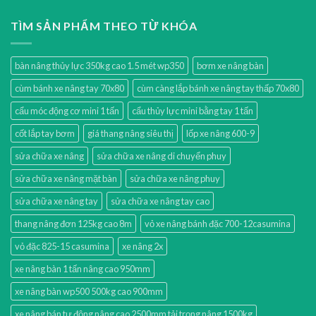
TÌM SẢN PHẨM THEO TỪ KHÓA
bàn nâng thủy lực 350kg cao 1.5 mét wp350
bơm xe nâng bàn
cùm bánh xe nâng tay 70x80
cùm càng lắp bánh xe nâng tay thấp 70x80
cẩu móc động cơ mini 1 tấn
cẩu thủy lực mini bằng tay 1 tấn
cốt lắp tay bơm
giá thang nâng siêu thị
lốp xe nâng 600-9
sửa chữa xe nâng
sửa chữa xe nâng di chuyển phuy
sửa chữa xe nâng mặt bàn
sửa chữa xe nâng phuy
sửa chữa xe nâng tay
sửa chữa xe nâng tay cao
thang nâng đơn 125kg cao 8m
vỏ xe nâng bánh đặc 700-12casumina
vỏ đặc 825-15 casumina
xe nâng 2x
xe nâng bàn 1 tấn nâng cao 950mm
xe nâng bàn wp500 500kg cao 900mm
xe nâng bán tự động nâng cao 2500mm tải trọng nâng 1500kg