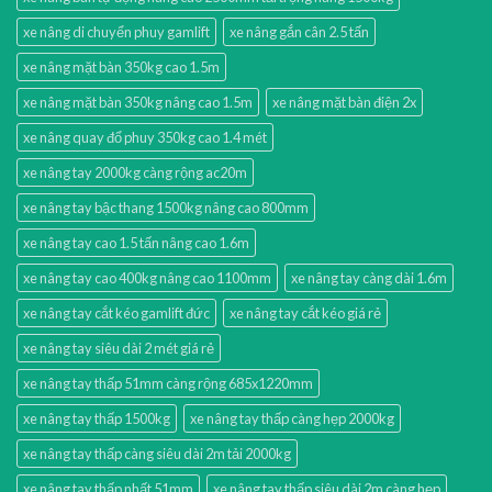
xe nâng di chuyển phuy gamlift
xe nâng gắn cân 2.5 tấn
xe nâng mặt bàn 350kg cao 1.5m
xe nâng mặt bàn 350kg nâng cao 1.5m
xe nâng mặt bàn điện 2x
xe nâng quay đổ phuy 350kg cao 1.4 mét
xe nâng tay 2000kg càng rộng ac20m
xe nâng tay bậc thang 1500kg nâng cao 800mm
xe nâng tay cao 1.5 tấn nâng cao 1.6m
xe nâng tay cao 400kg nâng cao 1100mm
xe nâng tay càng dài 1.6m
xe nâng tay cắt kéo gamlift đức
xe nâng tay cắt kéo giá rẻ
xe nâng tay siêu dài 2 mét giá rẻ
xe nâng tay thấp 51mm càng rộng 685x1220mm
xe nâng tay thấp 1500kg
xe nâng tay thấp càng hẹp 2000kg
xe nâng tay thấp càng siêu dài 2m tải 2000kg
xe nâng tay thấp nhất 51mm
xe nâng tay thấp siêu dài 2m càng hẹp