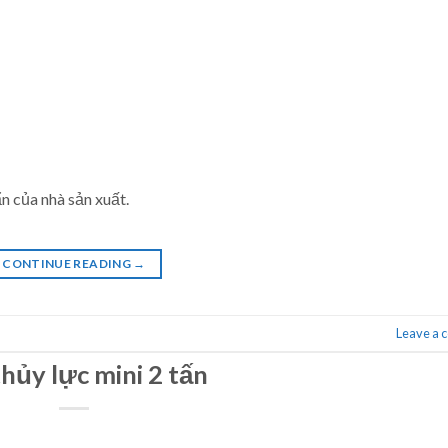
n của nhà sản xuất.
CONTINUE READING
→
Leave a
hủy lực mini 2 tấn