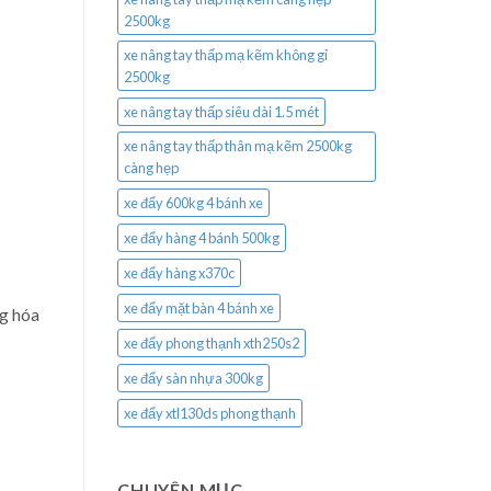
2500kg
xe nâng tay thấp mạ kẽm không gỉ
2500kg
xe nâng tay thấp siêu dài 1.5 mét
xe nâng tay thấp thân mạ kẽm 2500kg
càng hẹp
xe đẩy 600kg 4 bánh xe
xe đẩy hàng 4 bánh 500kg
xe đẩy hàng x370c
xe đẩy mặt bàn 4 bánh xe
ng hóa
xe đẩy phong thạnh xth250s2
xe đẩy sàn nhựa 300kg
xe đẩy xtl130ds phong thạnh
CHUYÊN MỤC