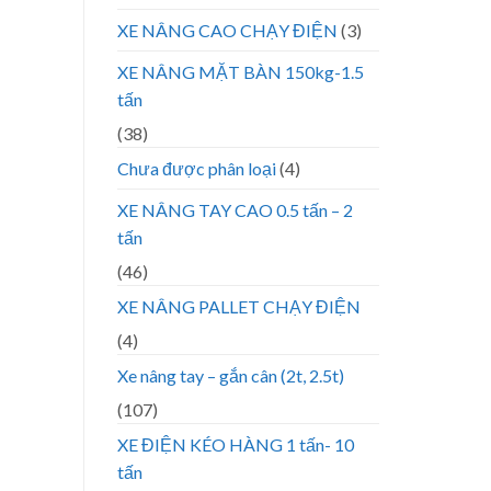
XE NÂNG CAO CHẠY ĐIỆN
(3)
XE NÂNG MẶT BÀN 150kg-1.5
tấn
(38)
Chưa được phân loại
(4)
XE NÂNG TAY CAO 0.5 tấn – 2
tấn
(46)
XE NÂNG PALLET CHẠY ĐIỆN
(4)
Xe nâng tay – gắn cân (2t, 2.5t)
(107)
XE ĐIỆN KÉO HÀNG 1 tấn- 10
tấn