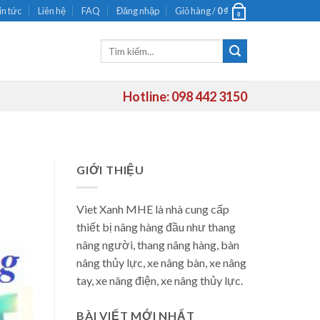
in tức
Liên hệ
FAQ
Đăng nhập
Giỏ hàng /
0
₫
0
Tìm
kiếm:
Hotline: 098 442 3150
GIỚI THIỆU
Viet Xanh MHE là nhà cung cấp
thiết bị nâng hàng đầu như thang
nâng người, thang nâng hàng, bàn
nâng thủy lực, xe nâng bàn, xe nâng
tay, xe nâng điện, xe nâng thủy lực.
BÀI VIẾT MỚI NHẤT