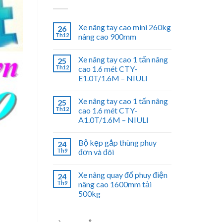
Xe nâng tay cao mini 260kg
26
Th12
nâng cao 900mm
Xe nâng tay cao 1 tấn nâng
25
Th12
cao 1.6 mét CTY-
E1.0T/1.6M – NIULI
Xe nâng tay cao 1 tấn nâng
25
Th12
cao 1.6 mét CTY-
A1.0T/1.6M – NIULI
Bộ kẹp gắp thùng phuy
24
Th9
đơn và đôi
Xe nâng quay đổ phuy điện
24
Th9
nâng cao 1600mm tải
500kg