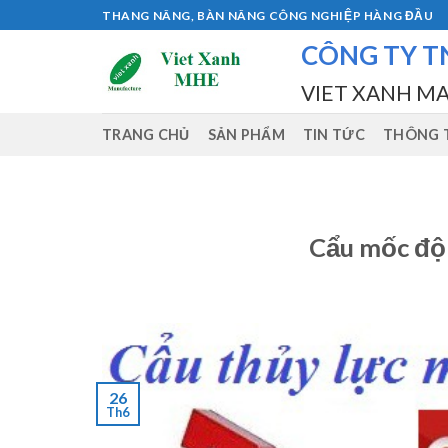
Skip
THANG NÂNG, BÀN NÂNG CÔNG NGHIỆP HÀNG ĐẦU
to
CÔNG TY T
content
VIET XANH M
TRANG CHỦ
SẢN PHẨM
TIN TỨC
THÔNG T
Cẩu mốc độn
26
Th6