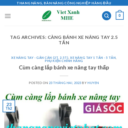
Skip
THANG NÂNG, BÀN NÂNG CÔNG NGHIỆP HÀNG ĐẦU
to
0
content
TAG ARCHIVES:
CÀNG BÁNH XE NÂNG TAY 2.5
TẤN
XE NÂNG TAY - GẮN CÂN (2T, 2.5T)
,
XE NÂNG TAY 1 TẤN - 5 TẤN
,
PHỤ KIỆN CHÍNH HÃNG
Cùm càng lắp bánh xe nâng tay thấp
POSTED ON
23 THÁNG HAI, 2023
BY
HUYEN
23
Th2