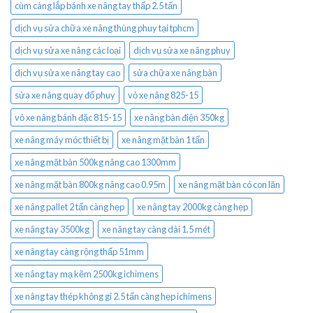
cùm càng lắp bánh xe nâng tay thấp 2.5 tấn
dịch vụ sửa chữa xe nâng thùng phuy tại tphcm
dịch vụ sửa xe nâng các loại
dịch vụ sửa xe nâng phuy
dịch vụ sửa xe nâng tay cao
sửa chữa xe nâng bàn
sửa xe nâng quay đổ phuy
vỏ xe nâng 825-15
vỏ xe nâng bánh đặc 815-15
xe nâng bàn điện 350kg
xe nâng máy móc thiết bị
xe nâng mặt bàn 1 tấn
xe nâng mặt bàn 500kg nâng cao 1300mm
xe nâng mặt bàn 800kg nâng cao 0.95m
xe nâng mặt bàn có con lăn
xe nâng pallet 2 tấn càng hẹp
xe nâng tay 2000kg càng hẹp
xe nâng tay 3500kg
xe nâng tay càng dài 1.5 mét
xe nâng tay càng rộng thấp 51mm
xe nâng tay mạ kẽm 2500kg ichimens
xe nâng tay thép không gỉ 2.5 tấn càng hẹp ichimens