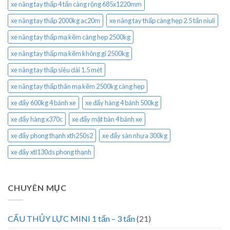
xe nâng tay thấp 4 tấn càng rộng 685x1220mm
xe nâng tay thấp 2000kg ac20m
xe nâng tay thấp càng hẹp 2.5 tấn niuli
xe nâng tay thấp mạ kẽm càng hẹp 2500kg
xe nâng tay thấp mạ kẽm không gỉ 2500kg
xe nâng tay thấp siêu dài 1.5 mét
xe nâng tay thấp thân mạ kẽm 2500kg càng hẹp
xe đẩy 600kg 4 bánh xe
xe đẩy hàng 4 bánh 500kg
xe đẩy hàng x370c
xe đẩy mặt bàn 4 bánh xe
xe đẩy phong thạnh xth250s2
xe đẩy sàn nhựa 300kg
xe đẩy xtl130ds phong thạnh
CHUYÊN MỤC
CẨU THỦY LỰC MINI 1 tấn – 3 tấn
(21)