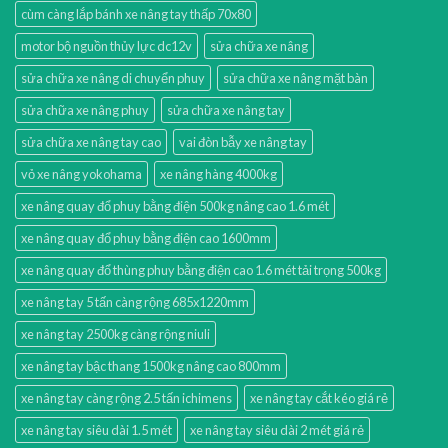
cùm càng lắp bánh xe nâng tay thấp 70x80
motor bộ nguồn thủy lực dc12v
sửa chữa xe nâng
sửa chữa xe nâng di chuyển phuy
sửa chữa xe nâng mặt bàn
sửa chữa xe nâng phuy
sửa chữa xe nâng tay
sửa chữa xe nâng tay cao
vai đòn bẫy xe nâng tay
vỏ xe nâng yokohama
xe nâng hàng 4000kg
xe nâng quay đổ phuy bằng điện 500kg nâng cao 1.6 mét
xe nâng quay đổ phuy bằng điện cao 1600mm
xe nâng quay đổ thùng phuy bằng điện cao 1.6 mét tải trọng 500kg
xe nâng tay 5 tấn càng rộng 685x1220mm
xe nâng tay 2500kg càng rộng niuli
xe nâng tay bậc thang 1500kg nâng cao 800mm
xe nâng tay càng rộng 2.5 tấn ichimens
xe nâng tay cắt kéo giá rẻ
xe nâng tay siêu dài 1.5 mét
xe nâng tay siêu dài 2 mét giá rẻ