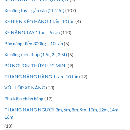
Xe nâng tay – gắn cân (2t, 2.5t)
(107)
XE ĐIỆN KÉO HÀNG 1 tấn- 10 tấn
(4)
XE NÂNG TAY 1 tấn – 5 tấn
(110)
Bàn nâng điện 300kg – 10 tấn
(5)
Xe nâng điện thấp (1.5t, 2t, 2.5t)
(5)
BỘ NGUỒN THỦY LỰC MINI
(9)
THANG NÂNG HÀNG 1 tấn- 10 tấn
(12)
VỎ – LỐP XE NÂNG
(13)
Phụ kiện chính hãng
(17)
THANG NÂNG NGƯỜI 3m, 6m, 8m, 9m, 10m, 12m, 14m,
16m
(18)