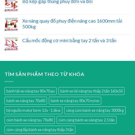
Bộ kẹp gắp thùng phuy đơn và đôi
Xe nâng quay đổ phuy điện nâng cao 1600mm tải
500kg
Cẩu mốc động cơ mini bằng tay 2 tấn và 3 tấn
TÌM SẢN PHẨM THEO TỪ KHÓA
bánh tải xe nâng tay 80x70 pu
bánh xe lái nâng tay thấp 2 tấn 160x50
bánh xe nâng tay 70x80
bánh xe nâng tay 80x70 nylon
bộ nguồn motor bơm 12v -1.6kw
càng cùm bánh xe nâng tay 3000kg
cùm bánh xe nâng tay 70x80
cùm càng bánh xe nâng tay 2.5 tấn
cùm càng lắp bánh xe nâng tay thấp 3 tấn