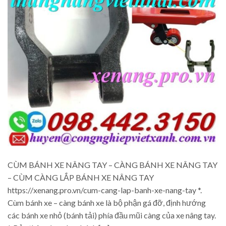
CÙM BÁNH XE NÂNG TAY – CÀNG BÁNH XE NÂNG TAY
– CÙM CÀNG LẮP BÁNH XE NÂNG TAY
https://xenang.pro.vn/cum-cang-lap-banh-xe-nang-tay *.
Cùm bánh xe – càng bánh xe là bộ phận gá đỡ, định hướng
các bánh xe nhỏ (bánh tải) phía đầu mũi càng của xe nâng tay.