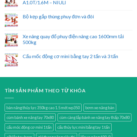
A1.0T/1.6M – NIULI
Bộ kẹp gắp thùng phuy đơn và đôi
Xe nâng quay đổ phuy điện nâng cao 1600mm tải
500kg
Cẩu mốc động cơ mini bằng tay 2 tấn và 3 tấn
TÌM SẢN PHẨM THEO TỪ KHÓA
bàn nâng thủy lực 350kg cao 1.5 mét wp350
bơm xe nâng bàn
cùm bánh xe nâng tay 70x80
cùm càng lắp bánh xe nâng tay thấp 70x80
cẩu móc động cơ mini 1 tấn
cẩu thủy lực mini bằng tay 1 tấn
cốt lắp tay bơm
giá thang nâng siêu thị
lốp xe nâng 600-9