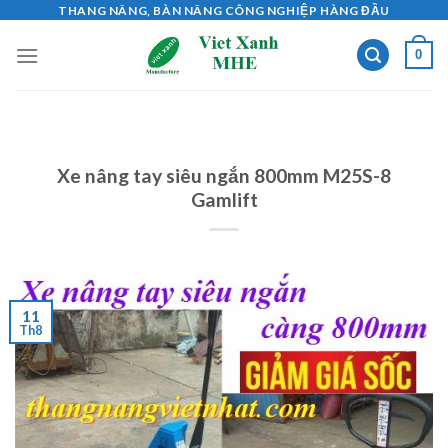
Skip
THANG NÂNG, BÀN NÂNG CÔNG NGHIỆP HÀNG ĐẦU
to
0
content
Xe nâng tay siêu ngắn 800mm M25S-8
Gamlift
11
Th8