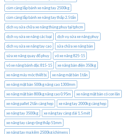
cùm càng lắp bánh xe nâng tay 2500kg
cùm càng lắp bánh xe nâng tay thấp 2.5 tấn
dịch vụ sửa chữa xe nâng thùng phuy tại tphcm
dịch vụ sửa xe nâng các loại
dịch vụ sửa xe nâng phuy
dịch vụ sửa xe nâng tay cao
sửa chữa xe nâng bàn
sửa xe nâng quay đổ phuy
vỏ xe nâng 825-15
vỏ xe nâng bánh đặc 815-15
xe nâng bàn điện 350kg
xe nâng máy móc thiết bị
xe nâng mặt bàn 1 tấn
xe nâng mặt bàn 500kg nâng cao 1300mm
xe nâng mặt bàn 800kg nâng cao 0.95m
xe nâng mặt bàn có con lăn
xe nâng pallet 2 tấn càng hẹp
xe nâng tay 2000kg càng hẹp
xe nâng tay 3500kg
xe nâng tay càng dài 1.5 mét
xe nâng tay càng rộng thấp 51mm
xe nâng tay mạ kẽm 2500kg ichimens