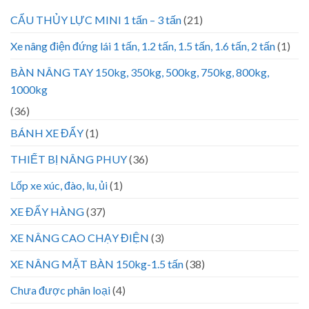
CẨU THỦY LỰC MINI 1 tấn – 3 tấn
(21)
Xe nâng điện đứng lái 1 tấn, 1.2 tấn, 1.5 tấn, 1.6 tấn, 2 tấn
(1)
BÀN NÂNG TAY 150kg, 350kg, 500kg, 750kg, 800kg,
1000kg
(36)
BÁNH XE ĐẨY
(1)
THIẾT BỊ NÂNG PHUY
(36)
Lốp xe xúc, đào, lu, ủi
(1)
XE ĐẨY HÀNG
(37)
XE NÂNG CAO CHẠY ĐIỆN
(3)
XE NÂNG MẶT BÀN 150kg-1.5 tấn
(38)
Chưa được phân loại
(4)