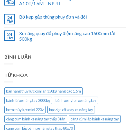
Th12
A1.0T/1.6M – NIULI
Bộ kẹp gắp thùng phuy đơn và đôi
24
Th9
Xe nâng quay đổ phuy điện nâng cao 1600mm tải
24
Th9
500kg
BÌNH LUẬN
TỪ KHÓA
bàn nâng thủy lực con lăn 350kg nâng cao 1.5m
bánh lái xe nâng tay 2000kg
bánh xe nylon xe nâng tay
bơm thủy lực mini 220v
bạc đạn cổ xoay xe nâng tay
càng cùm bánh xe nâng tay thấp 3 tấn
càng cùm lắp bánh xe nâng tay
càng cùm lắp bánh xe nâng tay thấp 80x70