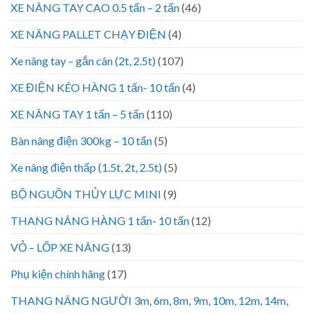
XE NÂNG TAY CAO 0.5 tấn – 2 tấn
(46)
XE NÂNG PALLET CHẠY ĐIỆN
(4)
Xe nâng tay – gắn cân (2t, 2.5t)
(107)
XE ĐIỆN KÉO HÀNG 1 tấn- 10 tấn
(4)
XE NÂNG TAY 1 tấn – 5 tấn
(110)
Bàn nâng điện 300kg – 10 tấn
(5)
Xe nâng điện thấp (1.5t, 2t, 2.5t)
(5)
BỘ NGUỒN THỦY LỰC MINI
(9)
THANG NÂNG HÀNG 1 tấn- 10 tấn
(12)
VỎ – LỐP XE NÂNG
(13)
Phụ kiện chính hãng
(17)
THANG NÂNG NGƯỜI 3m, 6m, 8m, 9m, 10m, 12m, 14m,