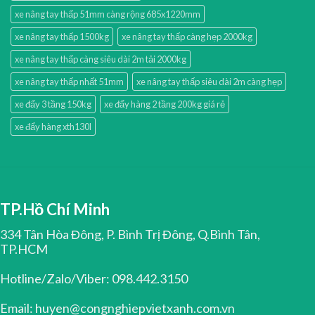
xe nâng tay thấp 51mm càng rộng 685x1220mm
xe nâng tay thấp 1500kg
xe nâng tay thấp càng hẹp 2000kg
xe nâng tay thấp càng siêu dài 2m tải 2000kg
xe nâng tay thấp nhất 51mm
xe nâng tay thấp siêu dài 2m càng hẹp
xe đẩy 3 tầng 150kg
xe đẩy hàng 2 tầng 200kg giá rẻ
xe đẩy hàng xth130l
TP.Hồ Chí Minh
334 Tân Hòa Đông, P. Bình Trị Đông, Q.Bình Tân,
TP.HCM
Hotline/Zalo/Viber: 098.442.3150
Email: huyen@congnghiepvietxanh.com.vn