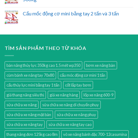
Cẩu mốc động cơ mini bằng tay 2 tấn và 3 tấn
TÌM SẢN PHẨM THEO TỪ KHÓA
bàn nâng thủy lực 350kg cao 1.5 mét wp350
bơm xe nâng bàn
cùm bánh xe nâng tay 70x80
cẩu móc động cơ mini 1 tấn
cẩu thủy lực mini bằng tay 1 tấn
cốt lắp tay bơm
giá thang nâng siêu thị
giá xe nâng hàng
lốp xe nâng 600-9
sửa chữa xe nâng
sửa chữa xe nâng di chuyển phuy
sửa chữa xe nâng mặt bàn
sửa chữa xe nâng phuy
sửa chữa xe nâng tay
sửa chữa xe nâng tay cao
thang nâng đơn 125kg cao 8m
vỏ xe nâng bánh đặc 700-12casumina