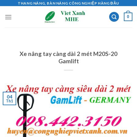
Skip
THANG NÂNG, BÀN NÂNG CÔNG NGHIỆP HÀNG ĐẦU
to
0
content
Xe nâng tay càng dài 2 mét M20S-20
Gamlift
04
Th1