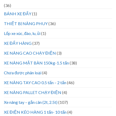
(36)
BÁNH XE ĐẨY
(1)
THIẾT BỊ NÂNG PHUY
(36)
Lốp xe xúc, đào, lu, ủi
(1)
XE ĐẨY HÀNG
(37)
XE NÂNG CAO CHẠY ĐIỆN
(3)
XE NÂNG MẶT BÀN 150kg-1.5 tấn
(38)
Chưa được phân loại
(4)
XE NÂNG TAY CAO 0.5 tấn – 2 tấn
(46)
XE NÂNG PALLET CHẠY ĐIỆN
(4)
Xe nâng tay – gắn cân (2t, 2.5t)
(107)
XE ĐIỆN KÉO HÀNG 1 tấn- 10 tấn
(4)