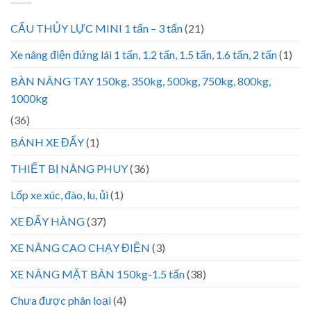
CẨU THỦY LỰC MINI 1 tấn – 3 tấn
(21)
Xe nâng điện đứng lái 1 tấn, 1.2 tấn, 1.5 tấn, 1.6 tấn, 2 tấn
(1)
BÀN NÂNG TAY 150kg, 350kg, 500kg, 750kg, 800kg,
1000kg
(36)
BÁNH XE ĐẨY
(1)
THIẾT BỊ NÂNG PHUY
(36)
Lốp xe xúc, đào, lu, ủi
(1)
XE ĐẨY HÀNG
(37)
XE NÂNG CAO CHẠY ĐIỆN
(3)
XE NÂNG MẶT BÀN 150kg-1.5 tấn
(38)
Chưa được phân loại
(4)