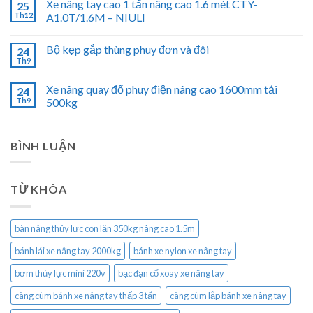
Xe nâng tay cao 1 tấn nâng cao 1.6 mét CTY-
25
Th12
A1.0T/1.6M – NIULI
Bộ kẹp gắp thùng phuy đơn và đôi
24
Th9
Xe nâng quay đổ phuy điện nâng cao 1600mm tải
24
Th9
500kg
BÌNH LUẬN
TỪ KHÓA
bàn nâng thủy lực con lăn 350kg nâng cao 1.5m
bánh lái xe nâng tay 2000kg
bánh xe nylon xe nâng tay
bơm thủy lực mini 220v
bạc đạn cổ xoay xe nâng tay
càng cùm bánh xe nâng tay thấp 3 tấn
càng cùm lắp bánh xe nâng tay