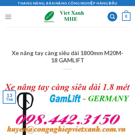
Skip
THANG NÂNG, BÀN NÂNG CÔNG NGHIỆP HÀNG ĐẦU
to
0
content
Xe nâng tay càng siêu dài 1800mm M20M-
18 GAMLIFT
13
Th6