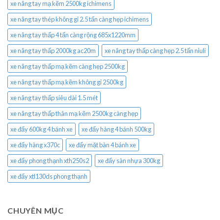
xe nâng tay mạ kẽm 2500kg ichimens
xe nâng tay thép không gỉ 2.5 tấn càng hẹp ichimens
xe nâng tay thấp 4 tấn càng rộng 685x1220mm
xe nâng tay thấp 2000kg ac20m
xe nâng tay thấp càng hẹp 2.5 tấn niuli
xe nâng tay thấp mạ kẽm càng hẹp 2500kg
xe nâng tay thấp mạ kẽm không gỉ 2500kg
xe nâng tay thấp siêu dài 1.5 mét
xe nâng tay thấp thân mạ kẽm 2500kg càng hẹp
xe đẩy 600kg 4 bánh xe
xe đẩy hàng 4 bánh 500kg
xe đẩy hàng x370c
xe đẩy mặt bàn 4 bánh xe
xe đẩy phong thạnh xth250s2
xe đẩy sàn nhựa 300kg
xe đẩy xtl130ds phong thạnh
CHUYÊN MỤC