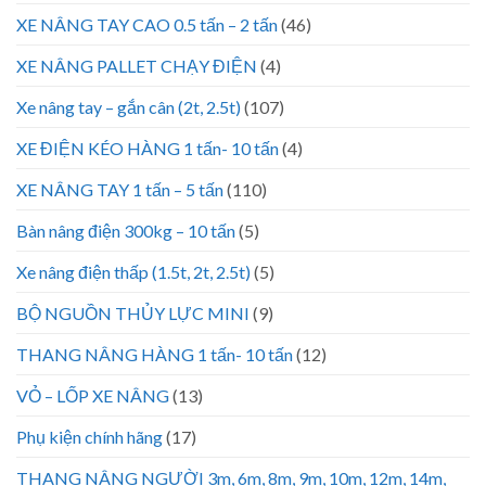
XE NÂNG TAY CAO 0.5 tấn – 2 tấn
(46)
XE NÂNG PALLET CHẠY ĐIỆN
(4)
Xe nâng tay – gắn cân (2t, 2.5t)
(107)
XE ĐIỆN KÉO HÀNG 1 tấn- 10 tấn
(4)
XE NÂNG TAY 1 tấn – 5 tấn
(110)
Bàn nâng điện 300kg – 10 tấn
(5)
Xe nâng điện thấp (1.5t, 2t, 2.5t)
(5)
BỘ NGUỒN THỦY LỰC MINI
(9)
THANG NÂNG HÀNG 1 tấn- 10 tấn
(12)
VỎ – LỐP XE NÂNG
(13)
Phụ kiện chính hãng
(17)
THANG NÂNG NGƯỜI 3m, 6m, 8m, 9m, 10m, 12m, 14m,