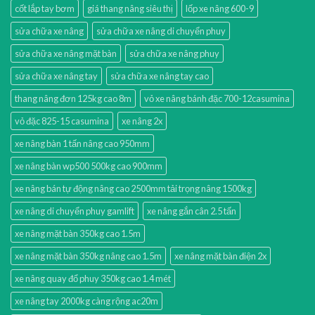
cốt lắp tay bơm
giá thang nâng siêu thị
lốp xe nâng 600-9
sửa chữa xe nâng
sửa chữa xe nâng di chuyển phuy
sửa chữa xe nâng mặt bàn
sửa chữa xe nâng phuy
sửa chữa xe nâng tay
sửa chữa xe nâng tay cao
thang nâng đơn 125kg cao 8m
vỏ xe nâng bánh đặc 700-12casumina
vỏ đặc 825-15 casumina
xe nâng 2x
xe nâng bàn 1 tấn nâng cao 950mm
xe nâng bàn wp500 500kg cao 900mm
xe nâng bán tự động nâng cao 2500mm tải trọng nâng 1500kg
xe nâng di chuyển phuy gamlift
xe nâng gắn cân 2.5 tấn
xe nâng mặt bàn 350kg cao 1.5m
xe nâng mặt bàn 350kg nâng cao 1.5m
xe nâng mặt bàn điện 2x
xe nâng quay đổ phuy 350kg cao 1.4 mét
xe nâng tay 2000kg càng rộng ac20m