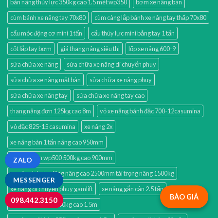
bàn nâng thủy lực 350kg cao 1.5 mét wp350
bơm xe nâng bàn
cùm bánh xe nâng tay 70x80
cùm càng lắp bánh xe nâng tay thấp 70x80
cẩu móc động cơ mini 1 tấn
cẩu thủy lực mini bằng tay 1 tấn
cốt lắp tay bơm
giá thang nâng siêu thị
lốp xe nâng 600-9
sửa chữa xe nâng
sửa chữa xe nâng di chuyển phuy
sửa chữa xe nâng mặt bàn
sửa chữa xe nâng phuy
sửa chữa xe nâng tay
sửa chữa xe nâng tay cao
thang nâng đơn 125kg cao 8m
vỏ xe nâng bánh đặc 700-12casumina
vỏ đặc 825-15 casumina
xe nâng 2x
xe nâng bàn 1 tấn nâng cao 950mm
xe nâng bàn wp500 500kg cao 900mm
ZALO
xe nâng bán tự động nâng cao 2500mm tải trọng nâng 1500kg
MESSENGER
xe nâng di chuyển phuy gamlift
xe nâng gắn cân 2.5 tấn
BÁO GIÁ
098.442.3150
xe nâng mặt bàn 350kg cao 1.5m