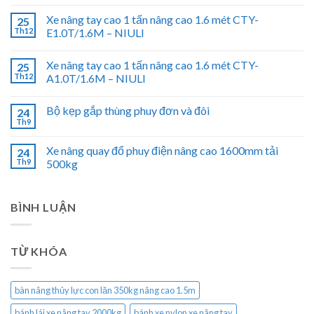
Xe nâng tay cao 1 tấn nâng cao 1.6 mét CTY-
25
Th12
E1.0T/1.6M – NIULI
Xe nâng tay cao 1 tấn nâng cao 1.6 mét CTY-
25
Th12
A1.0T/1.6M – NIULI
Bộ kẹp gắp thùng phuy đơn và đôi
24
Th9
Xe nâng quay đổ phuy điện nâng cao 1600mm tải
24
Th9
500kg
BÌNH LUẬN
TỪ KHÓA
bàn nâng thủy lực con lăn 350kg nâng cao 1.5m
bánh lái xe nâng tay 2000kg
bánh xe nylon xe nâng tay