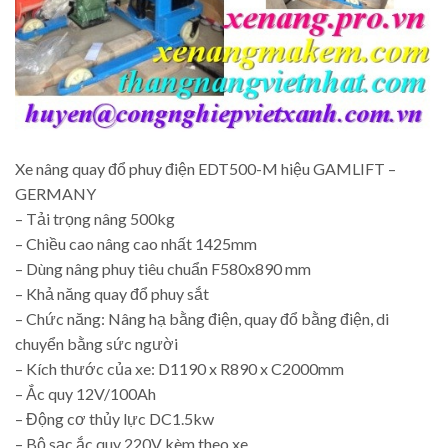
Xe nâng quay đổ phuy điện EDT500-M hiệu GAMLIFT –
GERMANY
– Tải trọng nâng 500kg
– Chiều cao nâng cao nhất 1425mm
– Dùng nâng phuy tiêu chuẩn F580x890 mm
– Khả năng quay đổ phuy sắt
– Chức năng: Nâng hạ bằng điện, quay đổ bằng điện, di
chuyển bằng sức người
– Kích thước của xe: D1190 x R890 x C2000mm
– Ắc quy 12V/100Ah
– Động cơ thủy lực DC1.5kw
– Bộ sạc ắc quy 220V kèm theo xe