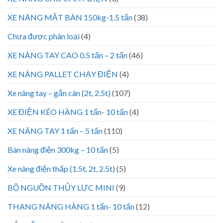
XE NÂNG MẶT BÀN 150kg-1.5 tấn
(38)
Chưa được phân loại
(4)
XE NÂNG TAY CAO 0.5 tấn – 2 tấn
(46)
XE NÂNG PALLET CHẠY ĐIỆN
(4)
Xe nâng tay – gắn cân (2t, 2.5t)
(107)
XE ĐIỆN KÉO HÀNG 1 tấn- 10 tấn
(4)
XE NÂNG TAY 1 tấn – 5 tấn
(110)
Bàn nâng điện 300kg – 10 tấn
(5)
Xe nâng điện thấp (1.5t, 2t, 2.5t)
(5)
BỘ NGUỒN THỦY LỰC MINI
(9)
THANG NÂNG HÀNG 1 tấn- 10 tấn
(12)