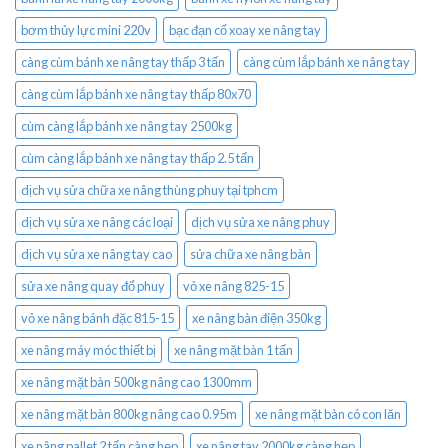
bơm thủy lực mini 220v
bạc đạn cổ xoay xe nâng tay
càng cùm bánh xe nâng tay thấp 3 tấn
càng cùm lắp bánh xe nâng tay
càng cùm lắp bánh xe nâng tay thấp 80x70
cùm càng lắp bánh xe nâng tay 2500kg
cùm càng lắp bánh xe nâng tay thấp 2.5 tấn
dịch vụ sửa chữa xe nâng thùng phuy tại tphcm
dịch vụ sửa xe nâng các loại
dịch vụ sửa xe nâng phuy
dịch vụ sửa xe nâng tay cao
sửa chữa xe nâng bàn
sửa xe nâng quay đổ phuy
vỏ xe nâng 825-15
vỏ xe nâng bánh đặc 815-15
xe nâng bàn điện 350kg
xe nâng máy móc thiết bị
xe nâng mặt bàn 1 tấn
xe nâng mặt bàn 500kg nâng cao 1300mm
xe nâng mặt bàn 800kg nâng cao 0.95m
xe nâng mặt bàn có con lăn
xe nâng pallet 2 tấn càng hẹp
xe nâng tay 2000kg càng hẹp