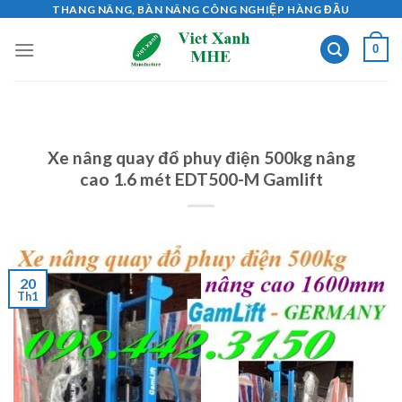
Skip
THANG NÂNG, BÀN NÂNG CÔNG NGHIỆP HÀNG ĐẦU
to
0
content
Xe nâng quay đổ phuy điện 500kg nâng
cao 1.6 mét EDT500-M Gamlift
20
Th1