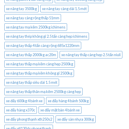
xe nâng tay 3500kg
xe nâng tay càng dài 1.5 mét
xe nâng tay càng rộng thấp 51mm
xe nâng tay mạ kẽm 2500kg ichimens
xe nâng tay thép không gỉ 2.5 tấn càng hẹp ichimens
xe nâng tay thấp 4 tấn càng rộng 685x1220mm
xe nâng tay thấp 2000kg ac20m
xe nâng tay thấp càng hẹp 2.5 tấn niuli
xe nâng tay thấp mạ kẽm càng hẹp 2500kg
xe nâng tay thấp mạ kẽm không gỉ 2500kg
xe nâng tay thấp siêu dài 1.5 mét
xe nâng tay thấp thân mạ kẽm 2500kg càng hẹp
xe đẩy 600kg 4 bánh xe
xe đẩy hàng 4 bánh 500kg
xe đẩy hàng x370c
xe đẩy mặt bàn 4 bánh xe
xe đẩy phong thạnh xth250s2
xe đẩy sàn nhựa 300kg
xe đẩy xtl130ds phong thạnh