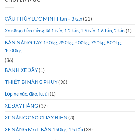
CẨU THỦY LỰC MINI 1 tấn – 3 tấn
(21)
Xe nâng điện đứng lái 1 tấn, 1.2 tấn, 1.5 tấn, 1.6 tấn, 2 tấn
(1)
BÀN NÂNG TAY 150kg, 350kg, 500kg, 750kg, 800kg,
1000kg
(36)
BÁNH XE ĐẨY
(1)
THIẾT BỊ NÂNG PHUY
(36)
Lốp xe xúc, đào, lu, ủi
(1)
XE ĐẨY HÀNG
(37)
XE NÂNG CAO CHẠY ĐIỆN
(3)
XE NÂNG MẶT BÀN 150kg-1.5 tấn
(38)