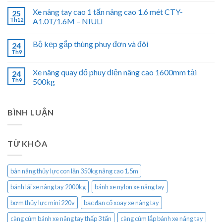
Xe nâng tay cao 1 tấn nâng cao 1.6 mét CTY-
25
Th12
A1.0T/1.6M – NIULI
Bộ kẹp gắp thùng phuy đơn và đôi
24
Th9
Xe nâng quay đổ phuy điện nâng cao 1600mm tải
24
Th9
500kg
BÌNH LUẬN
TỪ KHÓA
bàn nâng thủy lực con lăn 350kg nâng cao 1.5m
bánh lái xe nâng tay 2000kg
bánh xe nylon xe nâng tay
bơm thủy lực mini 220v
bạc đạn cổ xoay xe nâng tay
càng cùm bánh xe nâng tay thấp 3 tấn
càng cùm lắp bánh xe nâng tay