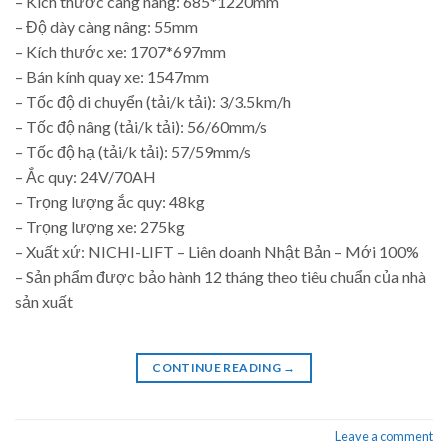
– Kích thước càng nâng: 685*1220mm
– Độ dày càng nâng: 55mm
– Kích thước xe: 1707*697mm
– Bán kính quay xe: 1547mm
– Tốc độ di chuyển (tải/k tải): 3/3.5km/h
– Tốc độ nâng (tải/k tải): 56/60mm/s
– Tốc độ hạ (tải/k tải): 57/59mm/s
– Ắc quy: 24V/70AH
– Trọng lượng ắc quy: 48kg
– Trọng lượng xe: 275kg
– Xuất xứ: NICHI-LIFT – Liên doanh Nhật Bản – Mới 100%
– Sản phẩm được bảo hành 12 tháng theo tiêu chuẩn của nhà
sản xuất
CONTINUE READING
→
Leave a comment