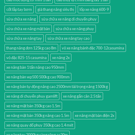
cốt lắp tay bơm
giá thang nâng siêu thị
lốp xe nâng 600-9
sửa chữa xe nâng
sửa chữa xe nâng di chuyển phuy
sửa chữa xe nâng mặt bàn
sửa chữa xe nâng phuy
sửa chữa xe nâng tay
sửa chữa xe nâng tay cao
thang nâng đơn 125kg cao 8m
vỏ xe nâng bánh đặc 700-12casumina
vỏ đặc 825-15 casumina
xe nâng 2x
xe nâng bàn 1 tấn nâng cao 950mm
xe nâng bàn wp500 500kg cao 900mm
xe nâng bán tự động nâng cao 2500mm tải trọng nâng 1500kg
xe nâng di chuyển phuy gamlift
xe nâng gắn cân 2.5 tấn
xe nâng mặt bàn 350kg cao 1.5m
xe nâng mặt bàn 350kg nâng cao 1.5m
xe nâng mặt bàn điện 2x
xe nâng quay đổ phuy 350kg cao 1.4 mét
xe nâng tay 2000kg càng rộng ac20m