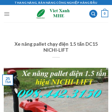
Skip
THANG NÂNG, BÀN NÂNG CÔNG NGHIỆP HÀNG ĐẦU
to
0
content
Xe nâng pallet chạy điện 1.5 tấn DC15
NICHI-LIFT
25
Th4