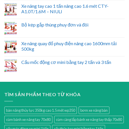
Xe nâng tay cao 1 tấn nâng cao 1.6 mét CTY-
A1.0T/1.6M – NIULI
Bộ kẹp gắp thùng phuy đơn và đôi
Xe nâng quay đổ phuy điện nâng cao 1600mm tải
500kg
Cẩu mốc động cơ mini bằng tay 2 tấn và 3 tấn
TÌM SẢN PHẨM THEO TỪ KHÓA
bàn nâng thủy lực 350kg cao 1.5 mét wp350
bơm xe nâng bàn
cùm bánh xe nâng tay 70x80
cùm càng lắp bánh xe nâng tay thấp 70x80
cẩu móc động cơ mini 1 tấn
cẩu thủy lực mini bằng tay 1 tấn