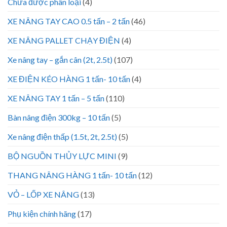
Chưa được phân loại
(4)
XE NÂNG TAY CAO 0.5 tấn – 2 tấn
(46)
XE NÂNG PALLET CHẠY ĐIỆN
(4)
Xe nâng tay – gắn cân (2t, 2.5t)
(107)
XE ĐIỆN KÉO HÀNG 1 tấn- 10 tấn
(4)
XE NÂNG TAY 1 tấn – 5 tấn
(110)
Bàn nâng điện 300kg – 10 tấn
(5)
Xe nâng điện thấp (1.5t, 2t, 2.5t)
(5)
BỘ NGUỒN THỦY LỰC MINI
(9)
THANG NÂNG HÀNG 1 tấn- 10 tấn
(12)
VỎ – LỐP XE NÂNG
(13)
Phụ kiện chính hãng
(17)