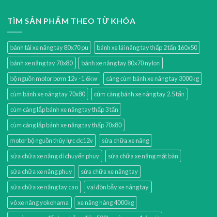
TÌM SẢN PHẨM THEO TỪ KHÓA
bánh tải xe nâng tay 80x70 pu
bánh xe lái nâng tay thấp 2 tấn 160x50
bánh xe nâng tay 70x80
bánh xe nâng tay 80x70 nylon
bộ nguồn motor bơm 12v -1.6kw
càng cùm bánh xe nâng tay 3000kg
cùm bánh xe nâng tay 70x80
cùm càng bánh xe nâng tay 2.5 tấn
cùm càng lắp bánh xe nâng tay thấp 3 tấn
cùm càng lắp bánh xe nâng tay thấp 70x80
motor bộ nguồn thủy lực dc12v
sửa chữa xe nâng
sửa chữa xe nâng di chuyển phuy
sửa chữa xe nâng mặt bàn
sửa chữa xe nâng phuy
sửa chữa xe nâng tay
sửa chữa xe nâng tay cao
vai đòn bẫy xe nâng tay
vỏ xe nâng yokohama
xe nâng hàng 4000kg