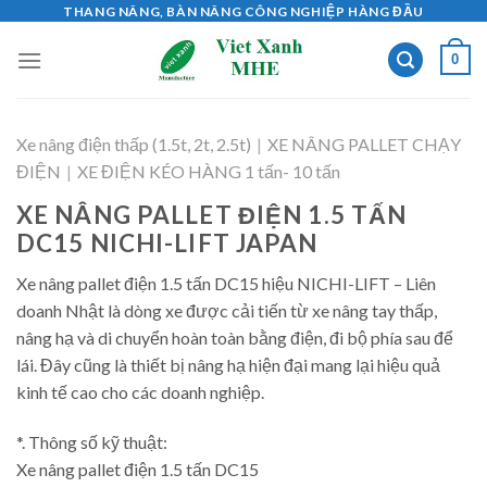
Skip
THANG NÂNG, BÀN NÂNG CÔNG NGHIỆP HÀNG ĐẦU
to
0
content
Xe nâng điện thấp (1.5t, 2t, 2.5t)
|
XE NÂNG PALLET CHẠY
ĐIỆN
|
XE ĐIỆN KÉO HÀNG 1 tấn- 10 tấn
XE NÂNG PALLET ĐIỆN 1.5 TẤN
DC15 NICHI-LIFT JAPAN
Xe nâng pallet điện 1.5 tấn DC15 hiệu NICHI-LIFT – Liên
doanh Nhật là dòng xe được cải tiến từ xe nâng tay thấp,
nâng hạ và di chuyển hoàn toàn bằng điện, đi bộ phía sau để
lái. Đây cũng là thiết bị nâng hạ hiện đại mang lại hiệu quả
kinh tế cao cho các doanh nghiệp.
*. Thông số kỹ thuật:
Xe nâng pallet điện 1.5 tấn DC15