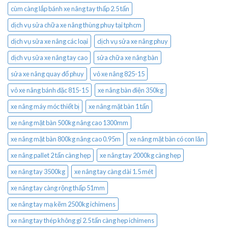
cùm càng lắp bánh xe nâng tay thấp 2.5 tấn
dịch vụ sửa chữa xe nâng thùng phuy tại tphcm
dịch vụ sửa xe nâng các loại
dịch vụ sửa xe nâng phuy
dịch vụ sửa xe nâng tay cao
sửa chữa xe nâng bàn
sửa xe nâng quay đổ phuy
vỏ xe nâng 825-15
vỏ xe nâng bánh đặc 815-15
xe nâng bàn điện 350kg
xe nâng máy móc thiết bị
xe nâng mặt bàn 1 tấn
xe nâng mặt bàn 500kg nâng cao 1300mm
xe nâng mặt bàn 800kg nâng cao 0.95m
xe nâng mặt bàn có con lăn
xe nâng pallet 2 tấn càng hẹp
xe nâng tay 2000kg càng hẹp
xe nâng tay 3500kg
xe nâng tay càng dài 1.5 mét
xe nâng tay càng rộng thấp 51mm
xe nâng tay mạ kẽm 2500kg ichimens
xe nâng tay thép không gỉ 2.5 tấn càng hẹp ichimens