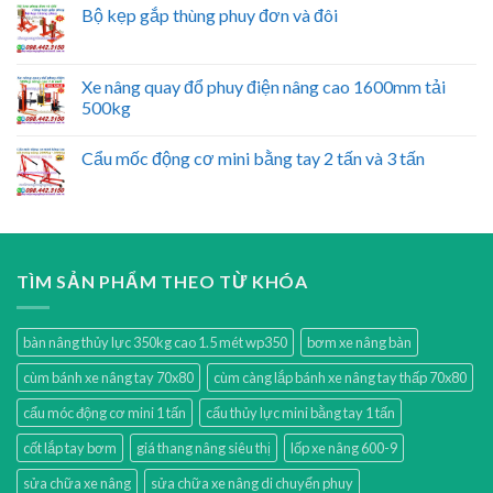
Bộ kẹp gắp thùng phuy đơn và đôi
Xe nâng quay đổ phuy điện nâng cao 1600mm tải
500kg
Cẩu mốc động cơ mini bằng tay 2 tấn và 3 tấn
TÌM SẢN PHẨM THEO TỪ KHÓA
bàn nâng thủy lực 350kg cao 1.5 mét wp350
bơm xe nâng bàn
cùm bánh xe nâng tay 70x80
cùm càng lắp bánh xe nâng tay thấp 70x80
cẩu móc động cơ mini 1 tấn
cẩu thủy lực mini bằng tay 1 tấn
cốt lắp tay bơm
giá thang nâng siêu thị
lốp xe nâng 600-9
sửa chữa xe nâng
sửa chữa xe nâng di chuyển phuy