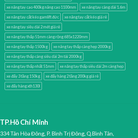
xe nâng tay cao 400kg nâng cao 1100mm
xe nâng tay càng dài 1.6m
xe nâng tay cắt kéo gamlift đức
xe nâng tay cắt kéo giá rẻ
xe nâng tay siêu dài 2 mét giá rẻ
xe nâng tay thấp 51mm càng rộng 685x1220mm
xe nâng tay thấp 1500kg
xe nâng tay thấp càng hẹp 2000kg
xe nâng tay thấp càng siêu dài 2m tải 2000kg
xe nâng tay thấp nhất 51mm
xe nâng tay thấp siêu dài 2m càng hẹp
xe đẩy 3 tầng 150kg
xe đẩy hàng 2 tầng 200kg giá rẻ
xe đẩy hàng xth130l
TP.Hồ Chí Minh
334 Tân Hòa Đông, P. Bình Trị Đông, Q.Bình Tân,