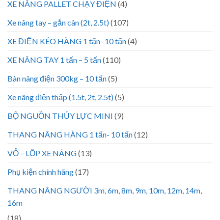
XE NÂNG PALLET CHẠY ĐIỆN
(4)
Xe nâng tay – gắn cân (2t, 2.5t)
(107)
XE ĐIỆN KÉO HÀNG 1 tấn- 10 tấn
(4)
XE NÂNG TAY 1 tấn – 5 tấn
(110)
Bàn nâng điện 300kg – 10 tấn
(5)
Xe nâng điện thấp (1.5t, 2t, 2.5t)
(5)
BỘ NGUỒN THỦY LỰC MINI
(9)
THANG NÂNG HÀNG 1 tấn- 10 tấn
(12)
VỎ – LỐP XE NÂNG
(13)
Phụ kiện chính hãng
(17)
THANG NÂNG NGƯỜI 3m, 6m, 8m, 9m, 10m, 12m, 14m,
16m
(18)