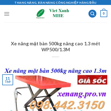
Skip
THANG NÂNG, BÀN NÂNG CÔNG NGHIỆP HÀNG ĐẦU
to
0
content
Xe nâng mặt bàn 500kg nâng cao 1.3 mét
WP500/1.3M
11
Th9