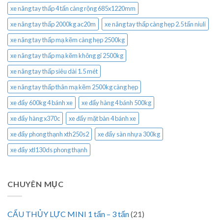
xe nâng tay thấp 4 tấn càng rộng 685x1220mm
xe nâng tay thấp 2000kg ac20m
xe nâng tay thấp càng hẹp 2.5 tấn niuli
xe nâng tay thấp mạ kẽm càng hẹp 2500kg
xe nâng tay thấp mạ kẽm không gỉ 2500kg
xe nâng tay thấp siêu dài 1.5 mét
xe nâng tay thấp thân mạ kẽm 2500kg càng hẹp
xe đẩy 600kg 4 bánh xe
xe đẩy hàng 4 bánh 500kg
xe đẩy hàng x370c
xe đẩy mặt bàn 4 bánh xe
xe đẩy phong thạnh xth250s2
xe đẩy sàn nhựa 300kg
xe đẩy xtl130ds phong thạnh
CHUYÊN MỤC
CẨU THỦY LỰC MINI 1 tấn – 3 tấn
(21)