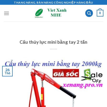
Skip
THANG NÂNG, BÀN NÂNG CÔNG NGHIỆP HÀNG ĐẦU
to
0
content
Cẩu thủy lực mini bằng tay 2 tấn
26
Th6