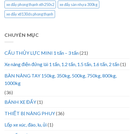
xe đẩy phong thạnh xth250s2
xe đẩy sàn nhựa 300kg
xe đẩy xtl130ds phong thạnh
CHUYÊN MỤC
CẨU THỦY LỰC MINI 1 tấn – 3 tấn
(21)
Xe nâng điện đứng lái 1 tấn, 1.2 tấn, 1.5 tấn, 1.6 tấn, 2 tấn
(1)
BÀN NÂNG TAY 150kg, 350kg, 500kg, 750kg, 800kg,
1000kg
(36)
BÁNH XE ĐẨY
(1)
THIẾT BỊ NÂNG PHUY
(36)
Lốp xe xúc, đào, lu, ủi
(1)