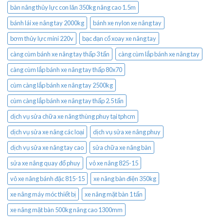
bàn nâng thủy lực con lăn 350kg nâng cao 1.5m
bánh lái xe nâng tay 2000kg
bánh xe nylon xe nâng tay
bơm thủy lực mini 220v
bạc đạn cổ xoay xe nâng tay
càng cùm bánh xe nâng tay thấp 3 tấn
càng cùm lắp bánh xe nâng tay
càng cùm lắp bánh xe nâng tay thấp 80x70
cùm càng lắp bánh xe nâng tay 2500kg
cùm càng lắp bánh xe nâng tay thấp 2.5 tấn
dịch vụ sửa chữa xe nâng thùng phuy tại tphcm
dịch vụ sửa xe nâng các loại
dịch vụ sửa xe nâng phuy
dịch vụ sửa xe nâng tay cao
sửa chữa xe nâng bàn
sửa xe nâng quay đổ phuy
vỏ xe nâng 825-15
vỏ xe nâng bánh đặc 815-15
xe nâng bàn điện 350kg
xe nâng máy móc thiết bị
xe nâng mặt bàn 1 tấn
xe nâng mặt bàn 500kg nâng cao 1300mm