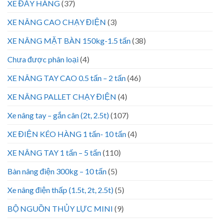
XE ĐẨY HÀNG
(37)
XE NÂNG CAO CHẠY ĐIỆN
(3)
XE NÂNG MẶT BÀN 150kg-1.5 tấn
(38)
Chưa được phân loại
(4)
XE NÂNG TAY CAO 0.5 tấn – 2 tấn
(46)
XE NÂNG PALLET CHẠY ĐIỆN
(4)
Xe nâng tay – gắn cân (2t, 2.5t)
(107)
XE ĐIỆN KÉO HÀNG 1 tấn- 10 tấn
(4)
XE NÂNG TAY 1 tấn – 5 tấn
(110)
Bàn nâng điện 300kg – 10 tấn
(5)
Xe nâng điện thấp (1.5t, 2t, 2.5t)
(5)
BỘ NGUỒN THỦY LỰC MINI
(9)