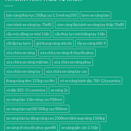
bàn nâng thủy lực 350kg cao 1.5 mét wp350
bơm xe nâng bàn
cùm bánh xe nâng tay 70x80
cùm càng lắp bánh xe nâng tay thấp 70x80
cẩu móc động cơ mini 1 tấn
cẩu thủy lực mini bằng tay 1 tấn
cốt lắp tay bơm
giá thang nâng siêu thị
lốp xe nâng 600-9
sửa chữa xe nâng
sửa chữa xe nâng di chuyển phuy
sửa chữa xe nâng mặt bàn
sửa chữa xe nâng phuy
sửa chữa xe nâng tay
sửa chữa xe nâng tay cao
thang nâng đơn 125kg cao 8m
vỏ xe nâng bánh đặc 700-12casumina
vỏ đặc 825-15 casumina
xe nâng 2x
xe nâng bàn 1 tấn nâng cao 950mm
xe nâng bàn wp500 500kg cao 900mm
xe nâng bán tự động nâng cao 2500mm tải trọng nâng 1500kg
xe nâng di chuyển phuy gamlift
xe nâng gắn cân 2.5 tấn