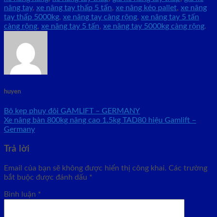
nâng tay
,
xe nâng tay thấp 5 tấn
,
xe nâng kéo pallet
,
xe nâng
tay thấp 5000kg
,
xe nâng tay càng rộng
,
xe nâng tay 5 tấn
càng rộng
,
xe nâng tay 5 tấn
,
xe nâng tay 5000kg càng rộng
.
huyen
Bộ kẹp phuy đôi GAMLIFT – GERMANY
Xe nâng bàn 800kg nâng cao 1.5kg TAD80 hiệu Gamlift –
Germany
Trả lời
Email của bạn sẽ không được hiển thị công khai.
Các trường
bắt buộc được đánh dấu
*
Bình luận
*