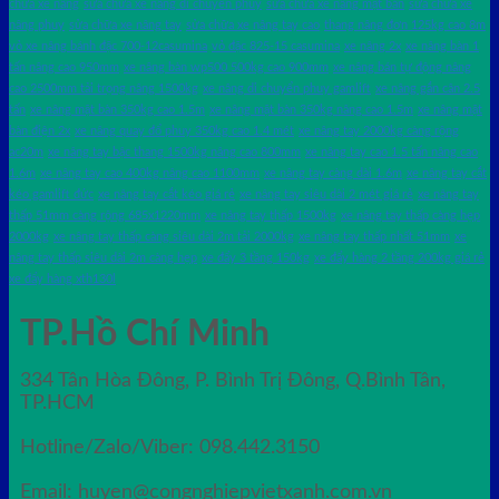
chữa xe nâng
sửa chữa xe nâng di chuyển phuy
sửa chữa xe nâng mặt bàn
sửa chữa xe
nâng phuy
sửa chữa xe nâng tay
sửa chữa xe nâng tay cao
thang nâng đơn 125kg cao 8m
vỏ xe nâng bánh đặc 700-12casumina
vỏ đặc 825-15 casumina
xe nâng 2x
xe nâng bàn 1
tấn nâng cao 950mm
xe nâng bàn wp500 500kg cao 900mm
xe nâng bán tự động nâng
cao 2500mm tải trọng nâng 1500kg
xe nâng di chuyển phuy gamlift
xe nâng gắn cân 2.5
tấn
xe nâng mặt bàn 350kg cao 1.5m
xe nâng mặt bàn 350kg nâng cao 1.5m
xe nâng mặt
bàn điện 2x
xe nâng quay đổ phuy 350kg cao 1.4 mét
xe nâng tay 2000kg càng rộng
ac20m
xe nâng tay bậc thang 1500kg nâng cao 800mm
xe nâng tay cao 1.5 tấn nâng cao
1.6m
xe nâng tay cao 400kg nâng cao 1100mm
xe nâng tay càng dài 1.6m
xe nâng tay cắt
kéo gamlift đức
xe nâng tay cắt kéo giá rẻ
xe nâng tay siêu dài 2 mét giá rẻ
xe nâng tay
thấp 51mm càng rộng 685x1220mm
xe nâng tay thấp 1500kg
xe nâng tay thấp càng hẹp
2000kg
xe nâng tay thấp càng siêu dài 2m tải 2000kg
xe nâng tay thấp nhất 51mm
xe
nâng tay thấp siêu dài 2m càng hẹp
xe đẩy 3 tầng 150kg
xe đẩy hàng 2 tầng 200kg giá rẻ
xe đẩy hàng xth130l
TP.Hồ Chí Minh
334 Tân Hòa Đông, P. Bình Trị Đông, Q.Bình Tân,
TP.HCM
Hotline/Zalo/Viber: 098.442.3150
Email: huyen@congnghiepvietxanh.com.vn