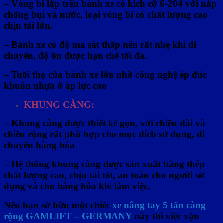
– Vòng bi lắp trên bánh xe có kích cỡ 6-204 với nắp
chống bụi và nước, loại vòng bi có chất lượng cao
chịu tải lớn.
– Bánh xe có độ ma sát thấp nên rất nhẹ khi di
chuyển, độ ồn được hạn chế tối đa.
– Tuổi thọ của bánh xe lớn nhờ công nghệ ép đúc
khuôn nhựa ở áp lực cao
KHUNG CÀNG:
– Khung càng được thiết kế gọn, với chiều dài và
chiều rộng rất phù hợp cho mục đích sử dụng, di
chuyển hàng hóa
– Hệ thống khung càng được sản xuất bằng thép
chất lượng cao, chịu tải tốt, an toàn cho người sử
dụng và cho hàng hóa khi làm việc.
Nếu bạn sở hữu một chiếc
xe nâng tay 5
tấn
càng
rộng
GAMLIFT – GERMANY
này thì việc vận