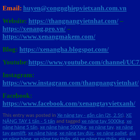
Email:
huyen@congnghiepvietxanh.com.vn
Website:
https://thangnangvietnhat.com/
–
https://xenang.pro.vn/
–
https://www.xenangmakem.com/
Blog:
https://xenangha.blogspot.com/
Youtube:
https://www.youtube.com/channel/U
Instagram:
https://www.instagram.com/thangnangvietnhat/
Facebook:
https://www.facebook.com/xenangtayvietxanh/
This entry was posted in
Xe nâng tay - gắn cân (2t, 2.5t)
,
XE
NÂNG TAY 1 tấn - 5 tấn
and tagged
xe nâng tay 5000kg
,
xe
nâng hàng 5 tấn
,
xe nâng hàng 5000kg
,
xe nâng tay
,
xe nâng
tay gamlift
,
xe nâng hàng
,
xe nâng tay đức
,
xe nâng pallet
,
giá
xe nâng hàng
,
xe nâng tay thấp
,
giá xe nâng tay thấp
,
giá xe