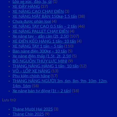
Lốp xe xúc, đào, lu, ủi
(1)
XE ĐẨY HÀNG
(37)
XE NÂNG CAO CHẠY ĐIỆN
(3)
XE NÂNG MẶT BÀN 150kg-1.5 tấn
(38)
Chưa được phân loại
(4)
XE NÂNG TAY CAO 0.5 tấn – 2 tấn
(46)
XE NÂNG PALLET CHẠY ĐIỆN
(4)
Xe nâng tay – gắn cân (2t, 2.5t)
(107)
XE ĐIỆN KÉO HÀNG 1 tấn- 10 tấn
(4)
XE NÂNG TAY 1 tấn – 5 tấn
(110)
Bàn nâng điện 300kg – 10 tấn
(5)
Xe nâng điện thấp (1.5t, 2t, 2.5t)
(5)
BỘ NGUỒN THỦY LỰC MINI
(9)
THANG NÂNG HÀNG 1 tấn- 10 tấn
(12)
VỎ – LỐP XE NÂNG
(13)
Phụ kiện chính hãng
(17)
THANG NÂNG NGƯỜI 3m, 6m, 8m, 9m, 10m, 12m,
14m, 16m
(18)
Xe nâng bán tự động (1t – 2 tấn)
(18)
Lưu trữ
Tháng Mười Hai 2025
(3)
Tháng Chín 2025
(9)