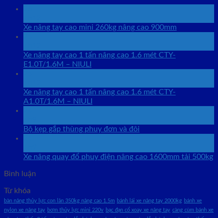
26
Th12
Xe nâng tay cao mini 260kg nâng cao 900mm
25
Th12
Xe nâng tay cao 1 tấn nâng cao 1.6 mét CTY-
E1.0T/1.6M – NIULI
25
Th12
Xe nâng tay cao 1 tấn nâng cao 1.6 mét CTY-
A1.0T/1.6M – NIULI
24
Th9
Bộ kẹp gắp thùng phuy đơn và đôi
24
Th9
Xe nâng quay đổ phuy điện nâng cao 1600mm tải 500kg
Bình luận
Từ khóa
bàn nâng thủy lực con lăn 350kg nâng cao 1.5m
bánh lái xe nâng tay 2000kg
bánh xe
nylon xe nâng tay
bơm thủy lực mini 220v
bạc đạn cổ xoay xe nâng tay
càng cùm bánh xe