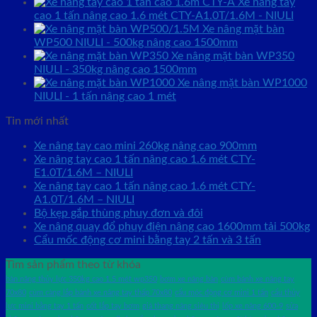
Xe nâng tay
cao 1 tấn nâng cao 1.6 mét CTY-A1.0T/1.6M - NIULI
Xe nâng mặt bàn
WP500 NIULI - 500kg nâng cao 1500mm
Xe nâng mặt bàn WP350
NIULI - 350kg nâng cao 1500mm
Xe nâng mặt bàn WP1000
NIULI - 1 tấn nâng cao 1 mét
Tin mới nhất
Xe nâng tay cao mini 260kg nâng cao 900mm
Xe nâng tay cao 1 tấn nâng cao 1.6 mét CTY-
E1.0T/1.6M – NIULI
Xe nâng tay cao 1 tấn nâng cao 1.6 mét CTY-
A1.0T/1.6M – NIULI
Bộ kẹp gắp thùng phuy đơn và đôi
Xe nâng quay đổ phuy điện nâng cao 1600mm tải 500kg
Cẩu mốc động cơ mini bằng tay 2 tấn và 3 tấn
Tìm sản phẩm theo từ khóa
bàn nâng thủy lực 350kg cao 1.5 mét wp350
bơm xe nâng bàn
cùm bánh xe nâng tay
70x80
cùm càng lắp bánh xe nâng tay thấp 70x80
cẩu móc động cơ mini 1 tấn
cẩu thủy
lực mini bằng tay 1 tấn
cốt lắp tay bơm
giá thang nâng siêu thị
lốp xe nâng 600-9
sửa