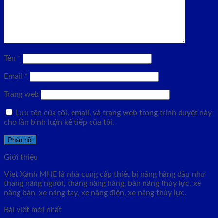
Tên
*
Email
*
Trang web
Lưu tên của tôi, email, và trang web trong trình duyệt này
cho lần bình luận kế tiếp của tôi.
Giới thiệu
Viet Xanh MHE là nhà cung cấp thiết bị nâng hàng đầu như
thang nâng người, thang nâng hàng, bàn nâng thủy lực, xe
nâng bàn, xe nâng tay, xe nâng điện, xe nâng thủy lực.
Bài viết mới nhất