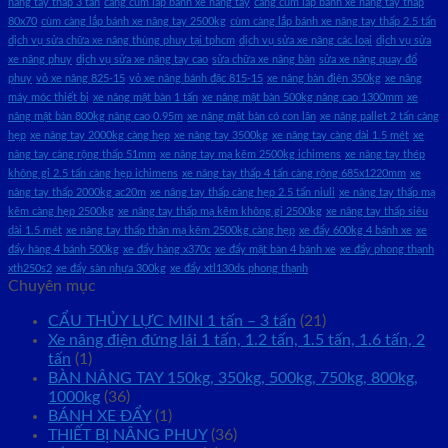
nâng tay thấp 3 tấn
càng cùm lắp bánh xe nâng tay
càng cùm lắp bánh xe nâng tay thấp
80x70
cùm càng lắp bánh xe nâng tay 2500kg
cùm càng lắp bánh xe nâng tay thấp 2.5 tấn
dịch vụ sửa chữa xe nâng thùng phuy tại tphcm
dịch vụ sửa xe nâng các loại
dịch vụ sửa
xe nâng phuy
dịch vụ sửa xe nâng tay cao
sửa chữa xe nâng bàn
sửa xe nâng quay đổ
phuy
vỏ xe nâng 825-15
vỏ xe nâng bánh đặc 815-15
xe nâng bàn điện 350kg
xe nâng
máy móc thiết bị
xe nâng mặt bàn 1 tấn
xe nâng mặt bàn 500kg nâng cao 1300mm
xe
nâng mặt bàn 800kg nâng cao 0.95m
xe nâng mặt bàn có con lăn
xe nâng pallet 2 tấn càng
hẹp
xe nâng tay 2000kg càng hẹp
xe nâng tay 3500kg
xe nâng tay càng dài 1.5 mét
xe
nâng tay càng rộng thấp 51mm
xe nâng tay mạ kẽm 2500kg ichimens
xe nâng tay thép
không gỉ 2.5 tấn càng hẹp ichimens
xe nâng tay thấp 4 tấn càng rộng 685x1220mm
xe
nâng tay thấp 2000kg ac20m
xe nâng tay thấp càng hẹp 2.5 tấn niuli
xe nâng tay thấp mạ
kẽm càng hẹp 2500kg
xe nâng tay thấp mạ kẽm không gỉ 2500kg
xe nâng tay thấp siêu
dài 1.5 mét
xe nâng tay thấp thân mạ kẽm 2500kg càng hẹp
xe đẩy 600kg 4 bánh xe
xe
đẩy hàng 4 bánh 500kg
xe đẩy hàng x370c
xe đẩy mặt bàn 4 bánh xe
xe đẩy phong thạnh
xth250s2
xe đẩy sàn nhựa 300kg
xe đẩy xtl130ds phong thạnh
Chuyên mục
CẨU THỦY LỰC MINI 1 tấn – 3 tấn
(21)
Xe nâng điện đứng lái 1 tấn, 1.2 tấn, 1.5 tấn, 1.6 tấn, 2
tấn
(1)
BÀN NÂNG TAY 150kg, 350kg, 500kg, 750kg, 800kg,
1000kg
(36)
BÁNH XE ĐẨY
(1)
THIẾT BỊ NÂNG PHUY
(36)