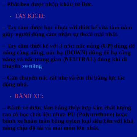
– Phốt ben được nhập khẩu từ Đức.
TAY
KÍCH:
– Tay cầm được bọc nhựa với thiết kế vừa tầm nắm
giúp người dùng cảm nhận sự thoải mái nhất.
– Tay cầm thiết kế với 3 nấc: nấc nâng (UP) dùng để
nâng càng nâng, nấc hạ (DOWN) dùng để hạ càng
nâng và nấc trung gian (NEUTRAL) dùng khi di
chuyển
xe nâng
.
– Cần chuyển nấc rất nhẹ và êm chỉ bằng lực tác
động nhỏ.
BÁNH XE:
– Bánh xe được làm bằng thép hợp kim chất lượng
cao có bọc chất liệu nhựa PU (Polyurethane) hoặc
bánh xe hoàn toàn bằng nylon loại siêu bền với khả
năng chịu độ tải và mài mòn lớn nhất.