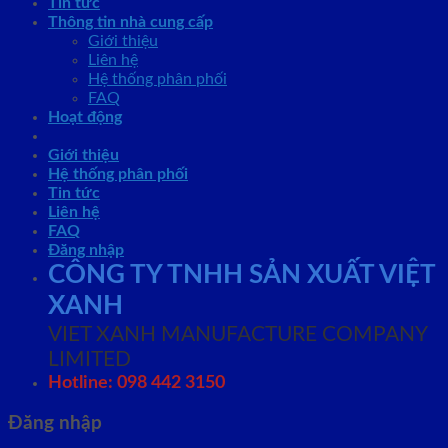
Tin tức
Thông tin nhà cung cấp
Giới thiệu
Liên hệ
Hệ thống phân phối
FAQ
Hoạt động
Giới thiệu
Hệ thống phân phối
Tin tức
Liên hệ
FAQ
Đăng nhập
CÔNG TY TNHH SẢN XUẤT VIỆT
XANH
VIET XANH MANUFACTURE COMPANY
LIMITED
Hotline: 098 442 3150
Đăng nhập