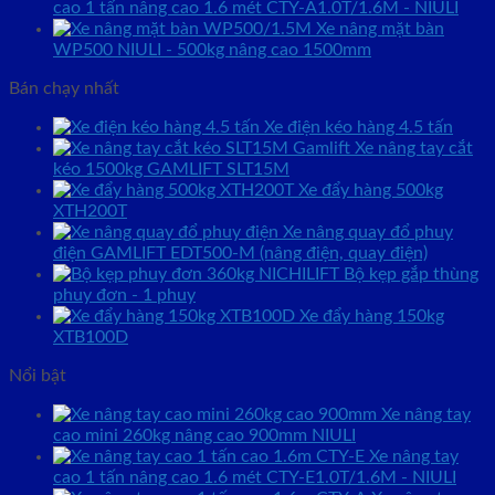
cao 1 tấn nâng cao 1.6 mét CTY-A1.0T/1.6M - NIULI
Xe nâng mặt bàn
WP500 NIULI - 500kg nâng cao 1500mm
Bán chạy nhất
Xe điện kéo hàng 4.5 tấn
Xe nâng tay cắt
kéo 1500kg GAMLIFT SLT15M
Xe đẩy hàng 500kg
XTH200T
Xe nâng quay đổ phuy
điện GAMLIFT EDT500-M (nâng điện, quay điện)
Bộ kẹp gắp thùng
phuy đơn - 1 phuy
Xe đẩy hàng 150kg
XTB100D
Nổi bật
Xe nâng tay
cao mini 260kg nâng cao 900mm NIULI
Xe nâng tay
cao 1 tấn nâng cao 1.6 mét CTY-E1.0T/1.6M - NIULI