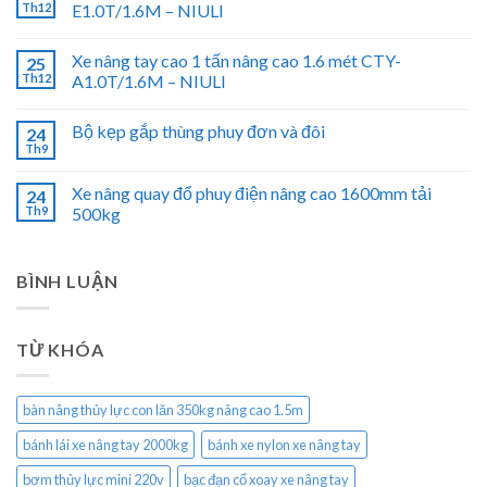
Th12
E1.0T/1.6M – NIULI
Xe nâng tay cao 1 tấn nâng cao 1.6 mét CTY-
25
Th12
A1.0T/1.6M – NIULI
Bộ kẹp gắp thùng phuy đơn và đôi
24
Th9
Xe nâng quay đổ phuy điện nâng cao 1600mm tải
24
Th9
500kg
BÌNH LUẬN
TỪ KHÓA
bàn nâng thủy lực con lăn 350kg nâng cao 1.5m
bánh lái xe nâng tay 2000kg
bánh xe nylon xe nâng tay
bơm thủy lực mini 220v
bạc đạn cổ xoay xe nâng tay