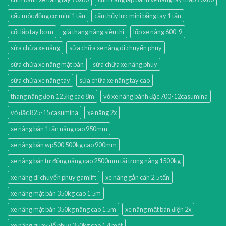
cẩu móc động cơ mini 1 tấn
cẩu thủy lực mini bằng tay 1 tấn
cốt lắp tay bơm
giá thang nâng siêu thị
lốp xe nâng 600-9
sửa chữa xe nâng
sửa chữa xe nâng di chuyển phuy
sửa chữa xe nâng mặt bàn
sửa chữa xe nâng phuy
sửa chữa xe nâng tay
sửa chữa xe nâng tay cao
thang nâng đơn 125kg cao 8m
vỏ xe nâng bánh đặc 700-12casumina
vỏ đặc 825-15 casumina
xe nâng 2x
xe nâng bàn 1 tấn nâng cao 950mm
xe nâng bàn wp500 500kg cao 900mm
xe nâng bán tự động nâng cao 2500mm tải trọng nâng 1500kg
xe nâng di chuyển phuy gamlift
xe nâng gắn cân 2.5 tấn
xe nâng mặt bàn 350kg cao 1.5m
xe nâng mặt bàn 350kg nâng cao 1.5m
xe nâng mặt bàn điện 2x
xe nâng quay đổ phuy 350kg cao 1.4 mét