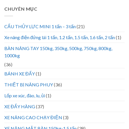
CHUYÊN MỤC
CẨU THỦY LỰC MINI 1 tấn – 3 tấn
(21)
Xe nâng điện đứng lái 1 tấn, 1.2 tấn, 1.5 tấn, 1.6 tấn, 2 tấn
(1)
BÀN NÂNG TAY 150kg, 350kg, 500kg, 750kg, 800kg,
1000kg
(36)
BÁNH XE ĐẨY
(1)
THIẾT BỊ NÂNG PHUY
(36)
Lốp xe xúc, đào, lu, ủi
(1)
XE ĐẨY HÀNG
(37)
XE NÂNG CAO CHẠY ĐIỆN
(3)
XE NÂNG MẶT BÀN 150kg-1.5 tấn
(38)