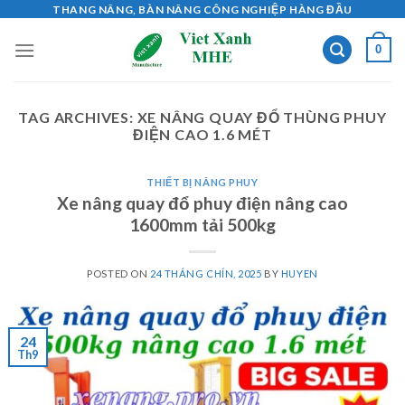
Skip
THANG NÂNG, BÀN NÂNG CÔNG NGHIỆP HÀNG ĐẦU
to
0
content
TAG ARCHIVES:
XE NÂNG QUAY ĐỔ THÙNG PHUY
ĐIỆN CAO 1.6 MÉT
THIẾT BỊ NÂNG PHUY
Xe nâng quay đổ phuy điện nâng cao
1600mm tải 500kg
POSTED ON
24 THÁNG CHÍN, 2025
BY
HUYEN
24
Th9