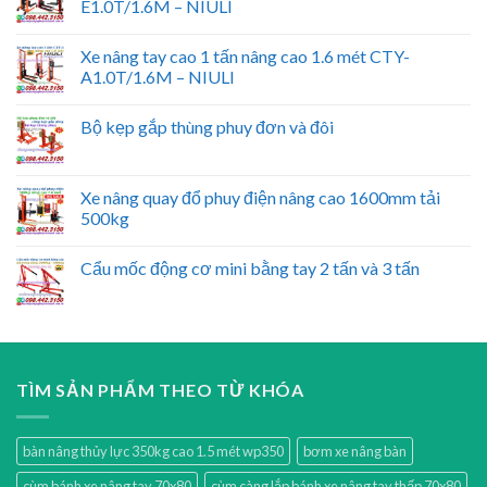
E1.0T/1.6M – NIULI
Xe nâng tay cao 1 tấn nâng cao 1.6 mét CTY-
A1.0T/1.6M – NIULI
Bộ kẹp gắp thùng phuy đơn và đôi
Xe nâng quay đổ phuy điện nâng cao 1600mm tải
500kg
Cẩu mốc động cơ mini bằng tay 2 tấn và 3 tấn
TÌM SẢN PHẨM THEO TỪ KHÓA
bàn nâng thủy lực 350kg cao 1.5 mét wp350
bơm xe nâng bàn
cùm bánh xe nâng tay 70x80
cùm càng lắp bánh xe nâng tay thấp 70x80