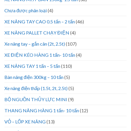
Chưa được phân loại
(4)
XE NÂNG TAY CAO 0.5 tấn – 2 tấn
(46)
XE NÂNG PALLET CHẠY ĐIỆN
(4)
Xe nâng tay – gắn cân (2t, 2.5t)
(107)
XE ĐIỆN KÉO HÀNG 1 tấn- 10 tấn
(4)
XE NÂNG TAY 1 tấn – 5 tấn
(110)
Bàn nâng điện 300kg – 10 tấn
(5)
Xe nâng điện thấp (1.5t, 2t, 2.5t)
(5)
BỘ NGUỒN THỦY LỰC MINI
(9)
THANG NÂNG HÀNG 1 tấn- 10 tấn
(12)
VỎ – LỐP XE NÂNG
(13)