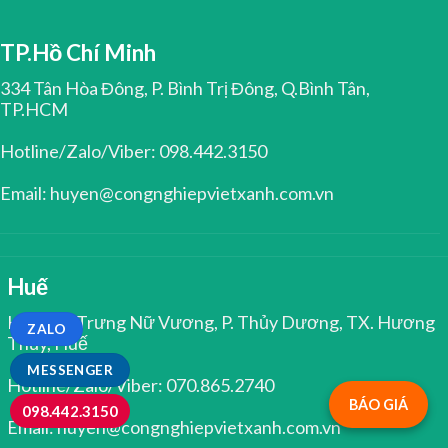
TP.Hồ Chí Minh
334 Tân Hòa Đông, P. Bình Trị Đông, Q.Bình Tân,
TP.HCM
Hotline/Zalo/Viber: 098.442.3150
Email: huyen@congnghiepvietxanh.com.vn
Huế
Kiệt 344 Trưng Nữ Vương, P. Thủy Dương, TX. Hương
ZALO
Thủy, Huế
MESSENGER
Hotline/Zalo/Viber: 070.865.2740
BÁO GIÁ
098.442.3150
Email: huyen@congnghiepvietxanh.com.vn