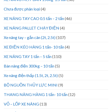
Chưa được phân loại
(4)
XE NÂNG TAY CAO 0.5 tấn – 2 tấn
(46)
XE NÂNG PALLET CHẠY ĐIỆN
(4)
Xe nâng tay – gắn cân (2t, 2.5t)
(107)
XE ĐIỆN KÉO HÀNG 1 tấn- 10 tấn
(4)
XE NÂNG TAY 1 tấn – 5 tấn
(110)
Bàn nâng điện 300kg – 10 tấn
(5)
Xe nâng điện thấp (1.5t, 2t, 2.5t)
(5)
BỘ NGUỒN THỦY LỰC MINI
(9)
THANG NÂNG HÀNG 1 tấn- 10 tấn
(12)
VỎ – LỐP XE NÂNG
(13)