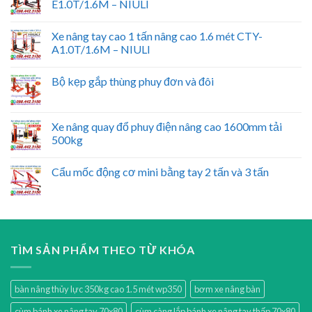
E1.0T/1.6M – NIULI
Xe nâng tay cao 1 tấn nâng cao 1.6 mét CTY-
A1.0T/1.6M – NIULI
Bộ kẹp gắp thùng phuy đơn và đôi
Xe nâng quay đổ phuy điện nâng cao 1600mm tải
500kg
Cẩu mốc động cơ mini bằng tay 2 tấn và 3 tấn
TÌM SẢN PHẨM THEO TỪ KHÓA
bàn nâng thủy lực 350kg cao 1.5 mét wp350
bơm xe nâng bàn
cùm bánh xe nâng tay 70x80
cùm càng lắp bánh xe nâng tay thấp 70x80