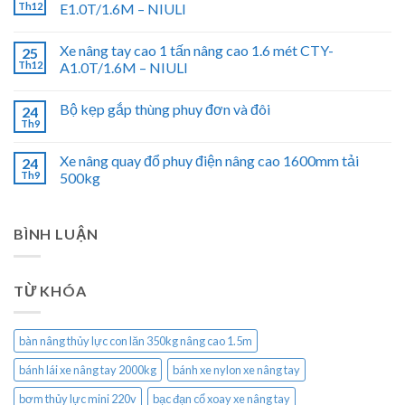
Th12
E1.0T/1.6M – NIULI
Xe nâng tay cao 1 tấn nâng cao 1.6 mét CTY-
25
Th12
A1.0T/1.6M – NIULI
Bộ kẹp gắp thùng phuy đơn và đôi
24
Th9
Xe nâng quay đổ phuy điện nâng cao 1600mm tải
24
Th9
500kg
BÌNH LUẬN
TỪ KHÓA
bàn nâng thủy lực con lăn 350kg nâng cao 1.5m
bánh lái xe nâng tay 2000kg
bánh xe nylon xe nâng tay
bơm thủy lực mini 220v
bạc đạn cổ xoay xe nâng tay