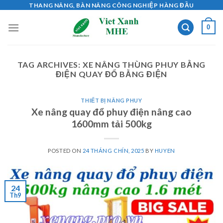
Skip
THANG NÂNG, BÀN NÂNG CÔNG NGHIỆP HÀNG ĐẦU
to
0
content
TAG ARCHIVES:
XE NÂNG THÙNG PHUY BẰNG
ĐIỆN QUAY ĐỔ BẰNG ĐIỆN
THIẾT BỊ NÂNG PHUY
Xe nâng quay đổ phuy điện nâng cao
1600mm tải 500kg
POSTED ON
24 THÁNG CHÍN, 2025
BY
HUYEN
24
Th9