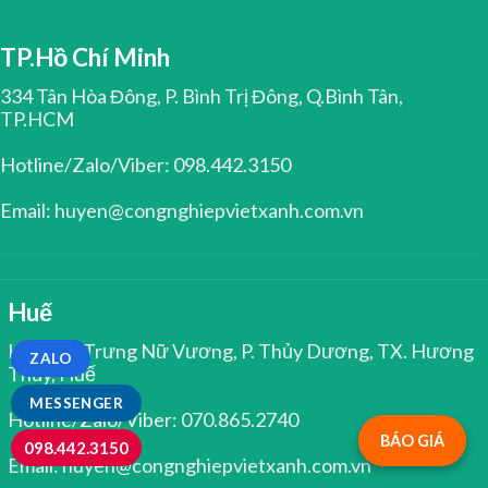
TP.Hồ Chí Minh
334 Tân Hòa Đông, P. Bình Trị Đông, Q.Bình Tân,
TP.HCM
Hotline/Zalo/Viber: 098.442.3150
Email: huyen@congnghiepvietxanh.com.vn
Huế
Kiệt 344 Trưng Nữ Vương, P. Thủy Dương, TX. Hương
ZALO
Thủy, Huế
MESSENGER
Hotline/Zalo/Viber: 070.865.2740
BÁO GIÁ
098.442.3150
Email: huyen@congnghiepvietxanh.com.vn