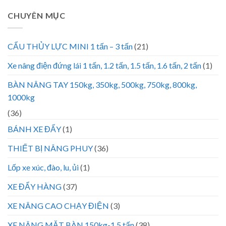
CHUYÊN MỤC
CẨU THỦY LỰC MINI 1 tấn – 3 tấn
(21)
Xe nâng điện đứng lái 1 tấn, 1.2 tấn, 1.5 tấn, 1.6 tấn, 2 tấn
(1)
BÀN NÂNG TAY 150kg, 350kg, 500kg, 750kg, 800kg,
1000kg
(36)
BÁNH XE ĐẨY
(1)
THIẾT BỊ NÂNG PHUY
(36)
Lốp xe xúc, đào, lu, ủi
(1)
XE ĐẨY HÀNG
(37)
XE NÂNG CAO CHẠY ĐIỆN
(3)
XE NÂNG MẶT BÀN 150kg-1.5 tấn
(38)