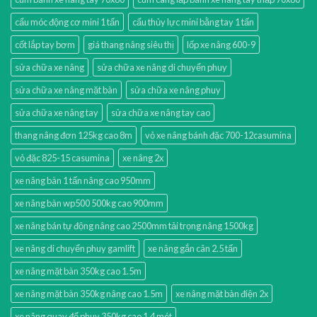
cẩu móc động cơ mini 1 tấn
cẩu thủy lực mini bằng tay 1 tấn
cốt lắp tay bơm
giá thang nâng siêu thị
lốp xe nâng 600-9
sửa chữa xe nâng
sửa chữa xe nâng di chuyển phuy
sửa chữa xe nâng mặt bàn
sửa chữa xe nâng phuy
sửa chữa xe nâng tay
sửa chữa xe nâng tay cao
thang nâng đơn 125kg cao 8m
vỏ xe nâng bánh đặc 700-12casumina
vỏ đặc 825-15 casumina
xe nâng 2x
xe nâng bàn 1 tấn nâng cao 950mm
xe nâng bàn wp500 500kg cao 900mm
xe nâng bán tự động nâng cao 2500mm tải trọng nâng 1500kg
xe nâng di chuyển phuy gamlift
xe nâng gắn cân 2.5 tấn
xe nâng mặt bàn 350kg cao 1.5m
xe nâng mặt bàn 350kg nâng cao 1.5m
xe nâng mặt bàn điện 2x
xe nâng quay đổ phuy 350kg cao 1.4 mét