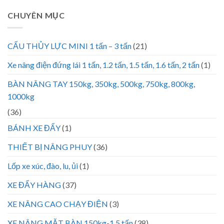
CHUYÊN MỤC
CẨU THỦY LỰC MINI 1 tấn – 3 tấn
(21)
Xe nâng điện đứng lái 1 tấn, 1.2 tấn, 1.5 tấn, 1.6 tấn, 2 tấn
(1)
BÀN NÂNG TAY 150kg, 350kg, 500kg, 750kg, 800kg,
1000kg
(36)
BÁNH XE ĐẨY
(1)
THIẾT BỊ NÂNG PHUY
(36)
Lốp xe xúc, đào, lu, ủi
(1)
XE ĐẨY HÀNG
(37)
XE NÂNG CAO CHẠY ĐIỆN
(3)
XE NÂNG MẶT BÀN 150kg-1.5 tấn
(38)