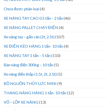
Chưa được phân loại
(4)
XE NÂNG TAY CAO 0.5 tấn – 2 tấn
(46)
XE NÂNG PALLET CHẠY ĐIỆN
(4)
Xe nâng tay – gắn cân (2t, 2.5t)
(107)
XE ĐIỆN KÉO HÀNG 1 tấn- 10 tấn
(4)
XE NÂNG TAY 1 tấn – 5 tấn
(110)
Bàn nâng điện 300kg – 10 tấn
(5)
Xe nâng điện thấp (1.5t, 2t, 2.5t)
(5)
BỘ NGUỒN THỦY LỰC MINI
(9)
THANG NÂNG HÀNG 1 tấn- 10 tấn
(12)
VỎ – LỐP XE NÂNG
(13)