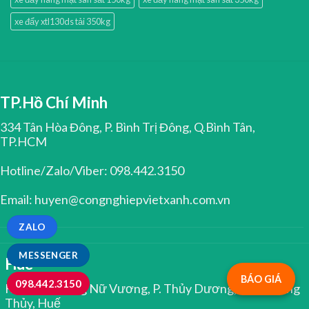
xe đẩy xtl130ds tải 350kg
TP.Hồ Chí Minh
334 Tân Hòa Đông, P. Bình Trị Đông, Q.Bình Tân,
TP.HCM
Hotline/Zalo/Viber: 098.442.3150
Email: huyen@congnghiepvietxanh.com.vn
ZALO
MESSENGER
Huế
BÁO GIÁ
098.442.3150
Kiệt 344 Trưng Nữ Vương, P. Thủy Dương, TX. Hương
Thủy, Huế