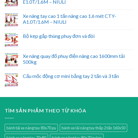
E1.0T/1.6M – NIULI
Xe nâng tay cao 1 tấn nâng cao 1.6 mét CTY-
A1.0T/1.6M – NIULI
Bộ kẹp gắp thùng phuy đơn và đôi
Xe nâng quay đổ phuy điện nâng cao 1600mm tải
500kg
Cẩu mốc động cơ mini bằng tay 2 tấn và 3 tấn
TÌM SẢN PHẨM THEO TỪ KHÓA
bánh tải xe nâng tay 80x70 pu
bánh xe lái nâng tay thấp 2 tấn 160x50
bánh xe nâng tay 70x80
bánh xe nâng tay 80x70 nylon