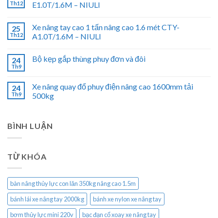
Th12
E1.0T/1.6M – NIULI
Xe nâng tay cao 1 tấn nâng cao 1.6 mét CTY-
25
Th12
A1.0T/1.6M – NIULI
Bộ kẹp gắp thùng phuy đơn và đôi
24
Th9
Xe nâng quay đổ phuy điện nâng cao 1600mm tải
24
Th9
500kg
BÌNH LUẬN
TỪ KHÓA
bàn nâng thủy lực con lăn 350kg nâng cao 1.5m
bánh lái xe nâng tay 2000kg
bánh xe nylon xe nâng tay
bơm thủy lực mini 220v
bạc đạn cổ xoay xe nâng tay