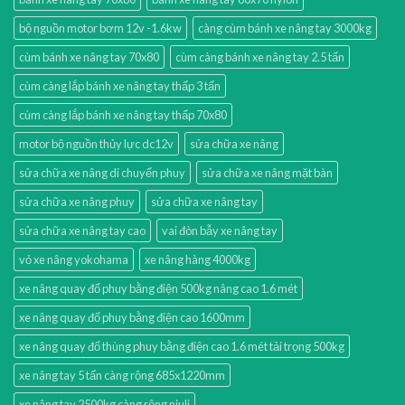
bộ nguồn motor bơm 12v -1.6kw
càng cùm bánh xe nâng tay 3000kg
cùm bánh xe nâng tay 70x80
cùm càng bánh xe nâng tay 2.5 tấn
cùm càng lắp bánh xe nâng tay thấp 3 tấn
cùm càng lắp bánh xe nâng tay thấp 70x80
motor bộ nguồn thủy lực dc12v
sửa chữa xe nâng
sửa chữa xe nâng di chuyển phuy
sửa chữa xe nâng mặt bàn
sửa chữa xe nâng phuy
sửa chữa xe nâng tay
sửa chữa xe nâng tay cao
vai đòn bẫy xe nâng tay
vỏ xe nâng yokohama
xe nâng hàng 4000kg
xe nâng quay đổ phuy bằng điện 500kg nâng cao 1.6 mét
xe nâng quay đổ phuy bằng điện cao 1600mm
xe nâng quay đổ thùng phuy bằng điện cao 1.6 mét tải trọng 500kg
xe nâng tay 5 tấn càng rộng 685x1220mm
xe nâng tay 2500kg càng rộng niuli