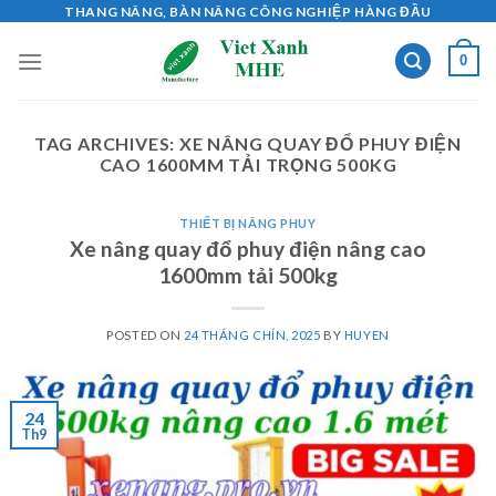
Skip
THANG NÂNG, BÀN NÂNG CÔNG NGHIỆP HÀNG ĐẦU
to
0
content
TAG ARCHIVES:
XE NÂNG QUAY ĐỔ PHUY ĐIỆN
CAO 1600MM TẢI TRỌNG 500KG
THIẾT BỊ NÂNG PHUY
Xe nâng quay đổ phuy điện nâng cao
1600mm tải 500kg
POSTED ON
24 THÁNG CHÍN, 2025
BY
HUYEN
24
Th9