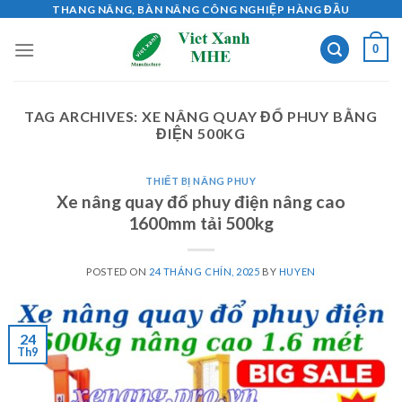
Skip
THANG NÂNG, BÀN NÂNG CÔNG NGHIỆP HÀNG ĐẦU
to
0
content
TAG ARCHIVES:
XE NÂNG QUAY ĐỔ PHUY BẰNG
ĐIỆN 500KG
THIẾT BỊ NÂNG PHUY
Xe nâng quay đổ phuy điện nâng cao
1600mm tải 500kg
POSTED ON
24 THÁNG CHÍN, 2025
BY
HUYEN
24
Th9