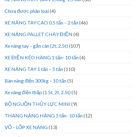
Chưa được phân loại
(4)
XE NÂNG TAY CAO 0.5 tấn – 2 tấn
(46)
XE NÂNG PALLET CHẠY ĐIỆN
(4)
Xe nâng tay – gắn cân (2t, 2.5t)
(107)
XE ĐIỆN KÉO HÀNG 1 tấn- 10 tấn
(4)
XE NÂNG TAY 1 tấn – 5 tấn
(110)
Bàn nâng điện 300kg – 10 tấn
(5)
Xe nâng điện thấp (1.5t, 2t, 2.5t)
(5)
BỘ NGUỒN THỦY LỰC MINI
(9)
THANG NÂNG HÀNG 1 tấn- 10 tấn
(12)
VỎ – LỐP XE NÂNG
(13)