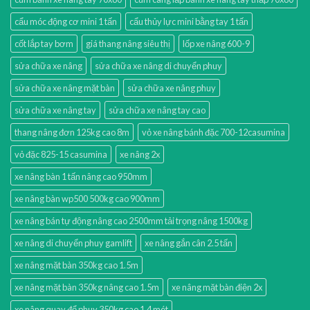
cẩu móc động cơ mini 1 tấn
cẩu thủy lực mini bằng tay 1 tấn
cốt lắp tay bơm
giá thang nâng siêu thị
lốp xe nâng 600-9
sửa chữa xe nâng
sửa chữa xe nâng di chuyển phuy
sửa chữa xe nâng mặt bàn
sửa chữa xe nâng phuy
sửa chữa xe nâng tay
sửa chữa xe nâng tay cao
thang nâng đơn 125kg cao 8m
vỏ xe nâng bánh đặc 700-12casumina
vỏ đặc 825-15 casumina
xe nâng 2x
xe nâng bàn 1 tấn nâng cao 950mm
xe nâng bàn wp500 500kg cao 900mm
xe nâng bán tự động nâng cao 2500mm tải trọng nâng 1500kg
xe nâng di chuyển phuy gamlift
xe nâng gắn cân 2.5 tấn
xe nâng mặt bàn 350kg cao 1.5m
xe nâng mặt bàn 350kg nâng cao 1.5m
xe nâng mặt bàn điện 2x
xe nâng quay đổ phuy 350kg cao 1.4 mét