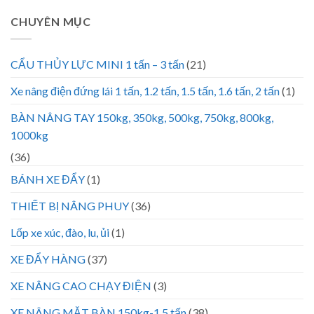
CHUYÊN MỤC
CẨU THỦY LỰC MINI 1 tấn – 3 tấn
(21)
Xe nâng điện đứng lái 1 tấn, 1.2 tấn, 1.5 tấn, 1.6 tấn, 2 tấn
(1)
BÀN NÂNG TAY 150kg, 350kg, 500kg, 750kg, 800kg,
1000kg
(36)
BÁNH XE ĐẨY
(1)
THIẾT BỊ NÂNG PHUY
(36)
Lốp xe xúc, đào, lu, ủi
(1)
XE ĐẨY HÀNG
(37)
XE NÂNG CAO CHẠY ĐIỆN
(3)
XE NÂNG MẶT BÀN 150kg-1.5 tấn
(38)