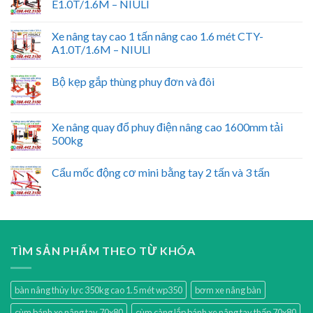
E1.0T/1.6M – NIULI
Xe nâng tay cao 1 tấn nâng cao 1.6 mét CTY-
A1.0T/1.6M – NIULI
Bộ kẹp gắp thùng phuy đơn và đôi
Xe nâng quay đổ phuy điện nâng cao 1600mm tải
500kg
Cẩu mốc động cơ mini bằng tay 2 tấn và 3 tấn
TÌM SẢN PHẨM THEO TỪ KHÓA
bàn nâng thủy lực 350kg cao 1.5 mét wp350
bơm xe nâng bàn
cùm bánh xe nâng tay 70x80
cùm càng lắp bánh xe nâng tay thấp 70x80