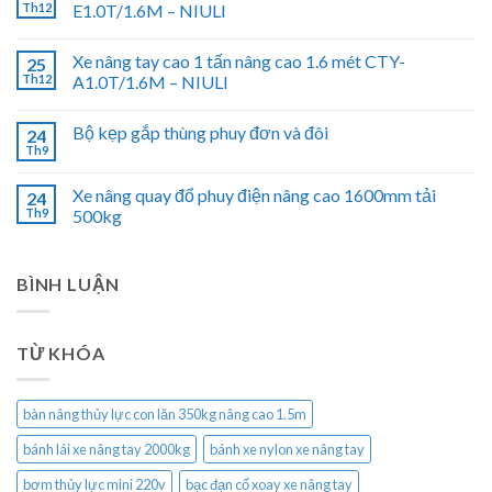
Th12
E1.0T/1.6M – NIULI
Xe nâng tay cao 1 tấn nâng cao 1.6 mét CTY-
25
Th12
A1.0T/1.6M – NIULI
Bộ kẹp gắp thùng phuy đơn và đôi
24
Th9
Xe nâng quay đổ phuy điện nâng cao 1600mm tải
24
Th9
500kg
BÌNH LUẬN
TỪ KHÓA
bàn nâng thủy lực con lăn 350kg nâng cao 1.5m
bánh lái xe nâng tay 2000kg
bánh xe nylon xe nâng tay
bơm thủy lực mini 220v
bạc đạn cổ xoay xe nâng tay