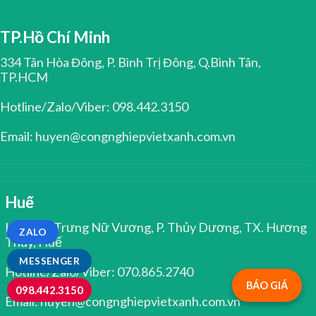
TP.Hồ Chí Minh
334 Tân Hòa Đông, P. Bình Trị Đông, Q.Bình Tân,
TP.HCM
Hotline/Zalo/Viber: 098.442.3150
Email: huyen@congnghiepvietxanh.com.vn
Huế
Kiệt 344 Trưng Nữ Vương, P. Thủy Dương, TX. Hương
ZALO
Thủy, Huế
MESSENGER
Hotline/Zalo/Viber: 070.865.2740
BÁO GIÁ
098.442.3150
Email: huyen@congnghiepvietxanh.com.vn