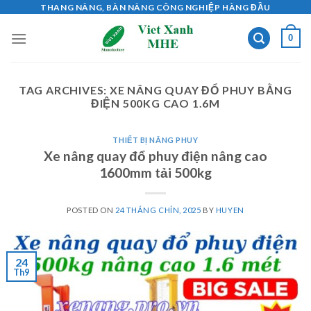
Skip
THANG NÂNG, BÀN NÂNG CÔNG NGHIỆP HÀNG ĐẦU
to
0
content
TAG ARCHIVES:
XE NÂNG QUAY ĐỔ PHUY BẰNG
ĐIỆN 500KG CAO 1.6M
THIẾT BỊ NÂNG PHUY
Xe nâng quay đổ phuy điện nâng cao
1600mm tải 500kg
POSTED ON
24 THÁNG CHÍN, 2025
BY
HUYEN
24
Th9