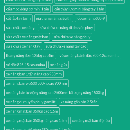
cẩu móc động cơ mini 1 tấn
cẩu thủy lực mini bằng tay 1 tấn
cốt lắp tay bơm
giá thang nâng siêu thị
lốp xe nâng 600-9
sửa chữa xe nâng
sửa chữa xe nâng di chuyển phuy
sửa chữa xe nâng mặt bàn
sửa chữa xe nâng phuy
sửa chữa xe nâng tay
sửa chữa xe nâng tay cao
thang nâng đơn 125kg cao 8m
vỏ xe nâng bánh đặc 700-12casumina
vỏ đặc 825-15 casumina
xe nâng 2x
xe nâng bàn 1 tấn nâng cao 950mm
xe nâng bàn wp500 500kg cao 900mm
xe nâng bán tự động nâng cao 2500mm tải trọng nâng 1500kg
xe nâng di chuyển phuy gamlift
xe nâng gắn cân 2.5 tấn
xe nâng mặt bàn 350kg cao 1.5m
xe nâng mặt bàn 350kg nâng cao 1.5m
xe nâng mặt bàn điện 2x
xe nâng quay đổ phuy 350kg cao 1.4 mét