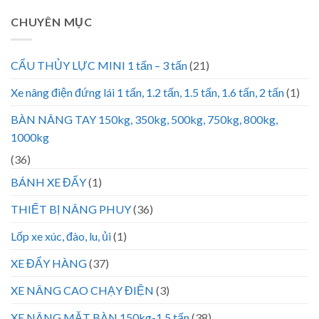
CHUYÊN MỤC
CẨU THỦY LỰC MINI 1 tấn – 3 tấn
(21)
Xe nâng điện đứng lái 1 tấn, 1.2 tấn, 1.5 tấn, 1.6 tấn, 2 tấn
(1)
BÀN NÂNG TAY 150kg, 350kg, 500kg, 750kg, 800kg,
1000kg
(36)
BÁNH XE ĐẨY
(1)
THIẾT BỊ NÂNG PHUY
(36)
Lốp xe xúc, đào, lu, ủi
(1)
XE ĐẨY HÀNG
(37)
XE NÂNG CAO CHẠY ĐIỆN
(3)
XE NÂNG MẶT BÀN 150kg-1.5 tấn
(38)