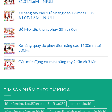
E1.0T/1.6M – NIULI
Xe nâng tay cao 1 tấn nâng cao 1.6 mét CTY-
A1.0T/1.6M – NIULI
Bộ kẹp gắp thùng phuy đơn và đôi
Xe nâng quay đổ phuy điện nâng cao 1600mm tải
500kg
Cẩu mốc động cơ mini bằng tay 2 tấn và 3 tấn
TÌM SẢN PHẨM THEO TỪ KHÓA
bàn nâng thủy lực 350kg cao 1.5 mét wp350
bơm xe nâng bàn
cùm bánh xe nâng tay 70x80
cùm càng lắp bánh xe nâng tay thấp 70x80