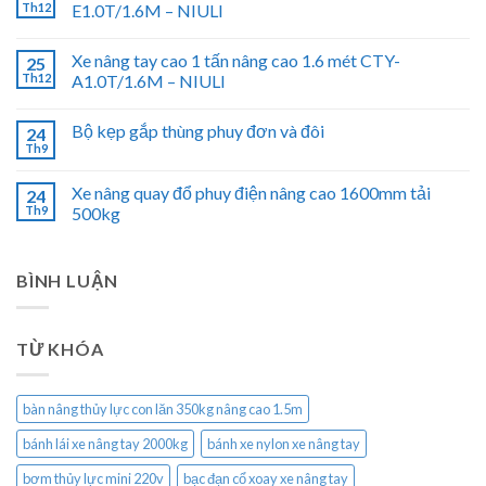
Th12
E1.0T/1.6M – NIULI
Xe nâng tay cao 1 tấn nâng cao 1.6 mét CTY-
25
Th12
A1.0T/1.6M – NIULI
Bộ kẹp gắp thùng phuy đơn và đôi
24
Th9
Xe nâng quay đổ phuy điện nâng cao 1600mm tải
24
Th9
500kg
BÌNH LUẬN
TỪ KHÓA
bàn nâng thủy lực con lăn 350kg nâng cao 1.5m
bánh lái xe nâng tay 2000kg
bánh xe nylon xe nâng tay
bơm thủy lực mini 220v
bạc đạn cổ xoay xe nâng tay