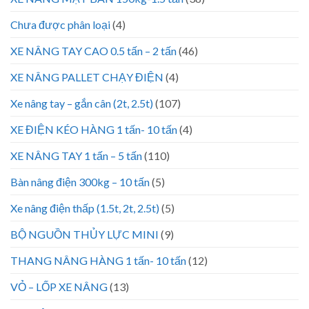
Chưa được phân loại
(4)
XE NÂNG TAY CAO 0.5 tấn – 2 tấn
(46)
XE NÂNG PALLET CHẠY ĐIỆN
(4)
Xe nâng tay – gắn cân (2t, 2.5t)
(107)
XE ĐIỆN KÉO HÀNG 1 tấn- 10 tấn
(4)
XE NÂNG TAY 1 tấn – 5 tấn
(110)
Bàn nâng điện 300kg – 10 tấn
(5)
Xe nâng điện thấp (1.5t, 2t, 2.5t)
(5)
BỘ NGUỒN THỦY LỰC MINI
(9)
THANG NÂNG HÀNG 1 tấn- 10 tấn
(12)
VỎ – LỐP XE NÂNG
(13)