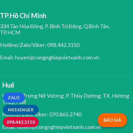
TP.Hồ Chí Minh
334 Tân Hòa Đông, P. Bình Trị Đông, Q.Bình Tân,
TP.HCM
Hotline/Zalo/Viber: 098.442.3150
Email: huyen@congnghiepvietxanh.com.vn
Huế
Kiệt 344 Trưng Nữ Vương, P. Thủy Dương, TX. Hương
ZALO
Thủy, Huế
MESSENGER
Hotline/Zalo/Viber: 070.865.2740
BÁO GIÁ
098.442.3150
Email: huyen@congnghiepvietxanh.com.vn