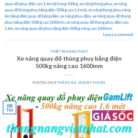
quay đổ phuy điện cao 1.6m tải trọng 500kg
,
xe nâng thùng phuy
,
xe nâng
quay đổ thùng phuy bằng điện 500kg cao 1.6 mét
,
xe nâng thùng phuy nâng
lên bằng điện quay đổ bằng điện
,
xe nâng phuy điện
,
xe nâng quay đổ thùng
phuy bằng điện 500kg cao 1600mm
,
xe nâng quay đổ thùng phuy điện cao
1.6m
,
xe nâng quay đổ phuy bằng điện 500kg nâng cao 1600mm
Leave a comment
THIẾT BỊ NÂNG PHUY
Xe nâng quay đổ thùng phuy bằng điện
500kg nâng cao 1600mm
POSTED ON
8 THÁNG BA, 2023
BY
HUYEN
08
Th3