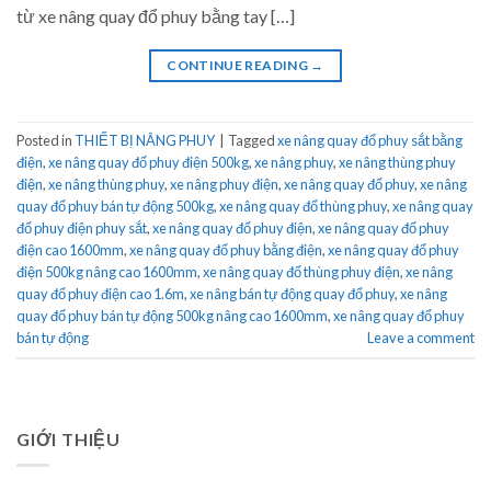
từ xe nâng quay đổ phuy bằng tay […]
CONTINUE READING
→
Posted in
THIẾT BỊ NÂNG PHUY
|
Tagged
xe nâng quay đổ phuy sắt bằng
điện
,
xe nâng quay đổ phuy điện 500kg
,
xe nâng phuy
,
xe nâng thùng phuy
điện
,
xe nâng thùng phuy
,
xe nâng phuy điện
,
xe nâng quay đổ phuy
,
xe nâng
quay đổ phuy bán tự động 500kg
,
xe nâng quay đổ thùng phuy
,
xe nâng quay
đổ phuy điện phuy sắt
,
xe nâng quay đổ phuy điện
,
xe nâng quay đổ phuy
điện cao 1600mm
,
xe nâng quay đổ phuy bằng điện
,
xe nâng quay đổ phuy
điện 500kg nâng cao 1600mm
,
xe nâng quay đổ thùng phuy điện
,
xe nâng
quay đổ phuy điện cao 1.6m
,
xe nâng bán tự động quay đổ phuy
,
xe nâng
quay đổ phuy bán tự động 500kg nâng cao 1600mm
,
xe nâng quay đổ phuy
bán tự động
Leave a comment
GIỚI THIỆU