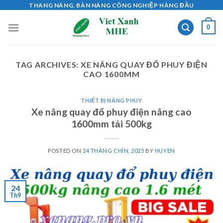
Skip
THANG NÂNG, BÀN NÂNG CÔNG NGHIỆP HÀNG ĐẦU
to
0
content
TAG ARCHIVES:
XE NÂNG QUAY ĐỔ PHUY ĐIỆN
CAO 1600MM
THIẾT BỊ NÂNG PHUY
Xe nâng quay đổ phuy điện nâng cao
1600mm tải 500kg
POSTED ON
24 THÁNG CHÍN, 2025
BY
HUYEN
24
Th9