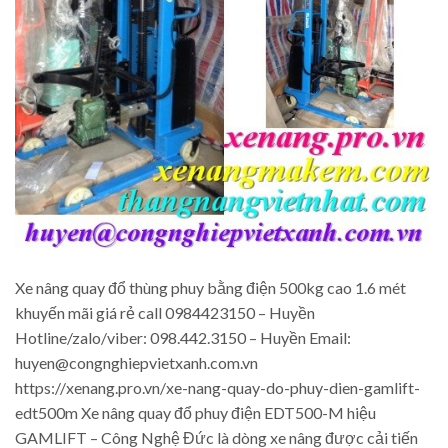
Xe nâng quay đổ thùng phuy bằng điện 500kg cao 1.6 mét
khuyến mãi giá rẻ call 0984423150 – Huyền
Hotline/zalo/viber: 098.442.3150 – Huyền Email:
huyen@congnghiepvietxanh.com.vn
https://xenang.pro.vn/xe-nang-quay-do-phuy-dien-gamlift-
edt500m Xe nâng quay đổ phuy điện EDT500-M hiệu
GAMLIFT – Công Nghệ Đức là dòng xe nâng được cải tiến