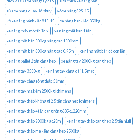
dịch vụ sửa xe nâng tay cao
sửa chữa xe nâng bàn
sửa xe nâng quay đổ phuy
vỏ xe nâng 825-15
vỏ xe nâng bánh đặc 815-15
xe nâng bàn điện 350kg
xe nâng máy móc thiết bị
xe nâng mặt bàn 1 tấn
xe nâng mặt bàn 500kg nâng cao 1300mm
xe nâng mặt bàn 800kg nâng cao 0.95m
xe nâng mặt bàn có con lăn
xe nâng pallet 2 tấn càng hẹp
xe nâng tay 2000kg càng hẹp
xe nâng tay 3500kg
xe nâng tay càng dài 1.5 mét
xe nâng tay càng rộng thấp 51mm
xe nâng tay mạ kẽm 2500kg ichimens
xe nâng tay thép không gỉ 2.5 tấn càng hẹp ichimens
xe nâng tay thấp 4 tấn càng rộng 685x1220mm
xe nâng tay thấp 2000kg ac20m
xe nâng tay thấp càng hẹp 2.5 tấn niuli
xe nâng tay thấp mạ kẽm càng hẹp 2500kg