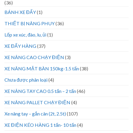
(36)
BÁNH XE ĐẨY
(1)
THIẾT BỊ NÂNG PHUY
(36)
Lốp xe xúc, đào, lu, ủi
(1)
XE ĐẨY HÀNG
(37)
XE NÂNG CAO CHẠY ĐIỆN
(3)
XE NÂNG MẶT BÀN 150kg-1.5 tấn
(38)
Chưa được phân loại
(4)
XE NÂNG TAY CAO 0.5 tấn – 2 tấn
(46)
XE NÂNG PALLET CHẠY ĐIỆN
(4)
Xe nâng tay – gắn cân (2t, 2.5t)
(107)
XE ĐIỆN KÉO HÀNG 1 tấn- 10 tấn
(4)