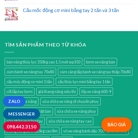
Cẩu mốc động cơ mini bằng tay 2 tấn và 3 tấn
TÌM SẢN PHẨM THEO TỪ KHÓA
bàn nâng thủy lực 350kg cao 1.5 mét wp350
bơm xe nâng bàn
cùm bánh xe nâng tay 70x80
cùm càng lắp bánh xe nâng tay thấp 70x80
cẩu móc động cơ mini 1 tấn
cẩu thủy lực mini bằng tay 1 tấn
cốt lắp tay bơm
giá thang nâng siêu thị
lốp xe nâng 600-9
sửa chữa xe nâng
sửa chữa xe nâng di chuyển phuy
ZALO
sửa chữa xe nâng mặt bàn
sửa chữa xe nâng phuy
MESSENGER
sửa chữa xe nâng tay
sửa chữa xe nâng tay cao
BÁO GIÁ
098.442.3150
thang nâng đơn 125kg cao 8m
vỏ xe nâng bánh đặc 700-12casumina