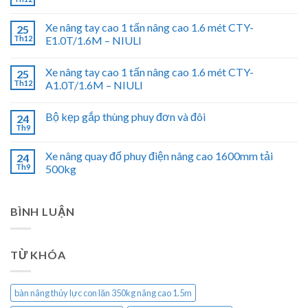
Xe nâng tay cao 1 tấn nâng cao 1.6 mét CTY-
25
Th12
E1.0T/1.6M – NIULI
Xe nâng tay cao 1 tấn nâng cao 1.6 mét CTY-
25
Th12
A1.0T/1.6M – NIULI
Bộ kẹp gắp thùng phuy đơn và đôi
24
Th9
Xe nâng quay đổ phuy điện nâng cao 1600mm tải
24
Th9
500kg
BÌNH LUẬN
TỪ KHÓA
bàn nâng thủy lực con lăn 350kg nâng cao 1.5m