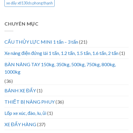
xe đẩy xtl130ds phong thạnh
CHUYÊN MỤC
CẨU THỦY LỰC MINI 1 tấn – 3 tấn
(21)
Xe nâng điện đứng lái 1 tấn, 1.2 tấn, 1.5 tấn, 1.6 tấn, 2 tấn
(1)
BÀN NÂNG TAY 150kg, 350kg, 500kg, 750kg, 800kg,
1000kg
(36)
BÁNH XE ĐẨY
(1)
THIẾT BỊ NÂNG PHUY
(36)
Lốp xe xúc, đào, lu, ủi
(1)
XE ĐẨY HÀNG
(37)