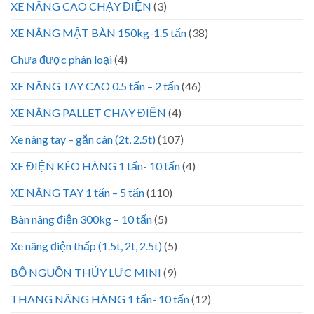
XE NÂNG CAO CHẠY ĐIỆN
(3)
XE NÂNG MẶT BÀN 150kg-1.5 tấn
(38)
Chưa được phân loại
(4)
XE NÂNG TAY CAO 0.5 tấn – 2 tấn
(46)
XE NÂNG PALLET CHẠY ĐIỆN
(4)
Xe nâng tay – gắn cân (2t, 2.5t)
(107)
XE ĐIỆN KÉO HÀNG 1 tấn- 10 tấn
(4)
XE NÂNG TAY 1 tấn – 5 tấn
(110)
Bàn nâng điện 300kg – 10 tấn
(5)
Xe nâng điện thấp (1.5t, 2t, 2.5t)
(5)
BỘ NGUỒN THỦY LỰC MINI
(9)
THANG NÂNG HÀNG 1 tấn- 10 tấn
(12)