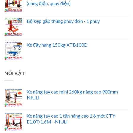
(nâng điện, quay điện)
Bộ kẹp gắp thùng phuy đơn - 1 phuy
Xe đẩy hàng 150kg XTB100D
NỔI BẬT
Xe nâng tay cao mini 260kg nâng cao 900mm
NIULI
Xe nâng tay cao 1 tấn nâng cao 1.6 mét CTY-
E1.0T/1.6M - NIULI