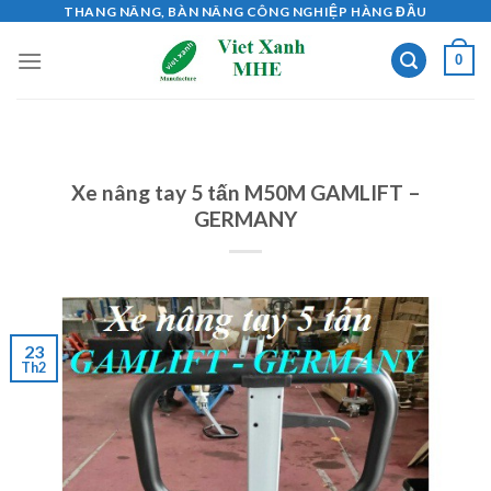
Skip
THANG NÂNG, BÀN NÂNG CÔNG NGHIỆP HÀNG ĐẦU
to
0
content
Xe nâng tay 5 tấn M50M GAMLIFT –
GERMANY
23
Th2