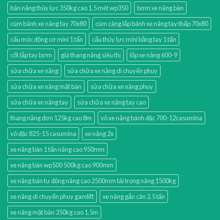
bàn nâng thủy lực 350kg cao 1.5 mét wp350
bơm xe nâng bàn
cùm bánh xe nâng tay 70x80
cùm càng lắp bánh xe nâng tay thấp 70x80
cẩu móc động cơ mini 1 tấn
cẩu thủy lực mini bằng tay 1 tấn
cốt lắp tay bơm
giá thang nâng siêu thị
lốp xe nâng 600-9
sửa chữa xe nâng
sửa chữa xe nâng di chuyển phuy
sửa chữa xe nâng mặt bàn
sửa chữa xe nâng phuy
sửa chữa xe nâng tay
sửa chữa xe nâng tay cao
thang nâng đơn 125kg cao 8m
vỏ xe nâng bánh đặc 700-12casumina
vỏ đặc 825-15 casumina
xe nâng 2x
xe nâng bàn 1 tấn nâng cao 950mm
xe nâng bàn wp500 500kg cao 900mm
xe nâng bán tự động nâng cao 2500mm tải trọng nâng 1500kg
xe nâng di chuyển phuy gamlift
xe nâng gắn cân 2.5 tấn
xe nâng mặt bàn 350kg cao 1.5m