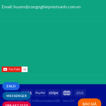
Email: huyen@congnghiepvietxanh.com.vn
ZALO
MESSENGER
GIỚI THIỆU
HỆ THỐNG PHÂN PHỐI
TIN TỨC
LIÊN HỆ
FAQ
BÁO GIÁ
098.442.3150