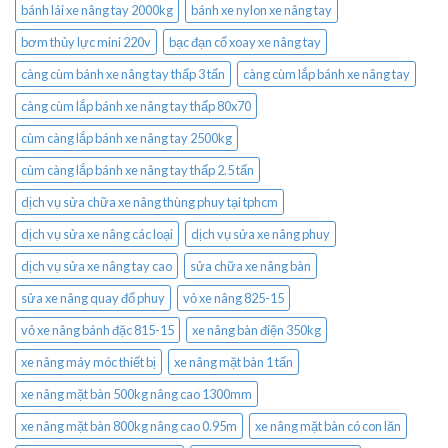
bánh lái xe nâng tay 2000kg
bánh xe nylon xe nâng tay
bơm thủy lực mini 220v
bạc đạn cổ xoay xe nâng tay
càng cùm bánh xe nâng tay thấp 3 tấn
càng cùm lắp bánh xe nâng tay
càng cùm lắp bánh xe nâng tay thấp 80x70
cùm càng lắp bánh xe nâng tay 2500kg
cùm càng lắp bánh xe nâng tay thấp 2.5 tấn
dịch vụ sửa chữa xe nâng thùng phuy tại tphcm
dịch vụ sửa xe nâng các loại
dịch vụ sửa xe nâng phuy
dịch vụ sửa xe nâng tay cao
sửa chữa xe nâng bàn
sửa xe nâng quay đổ phuy
vỏ xe nâng 825-15
vỏ xe nâng bánh đặc 815-15
xe nâng bàn điện 350kg
xe nâng máy móc thiết bị
xe nâng mặt bàn 1 tấn
xe nâng mặt bàn 500kg nâng cao 1300mm
xe nâng mặt bàn 800kg nâng cao 0.95m
xe nâng mặt bàn có con lăn