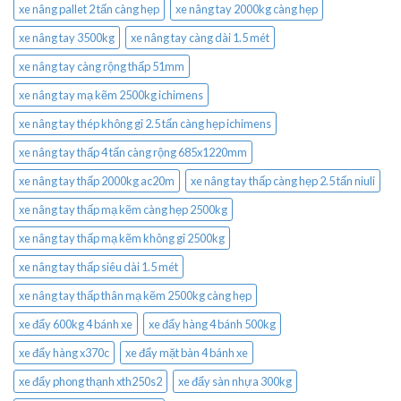
xe nâng pallet 2 tấn càng hẹp
xe nâng tay 2000kg càng hẹp
xe nâng tay 3500kg
xe nâng tay càng dài 1.5 mét
xe nâng tay càng rộng thấp 51mm
xe nâng tay mạ kẽm 2500kg ichimens
xe nâng tay thép không gỉ 2.5 tấn càng hẹp ichimens
xe nâng tay thấp 4 tấn càng rộng 685x1220mm
xe nâng tay thấp 2000kg ac20m
xe nâng tay thấp càng hẹp 2.5 tấn niuli
xe nâng tay thấp mạ kẽm càng hẹp 2500kg
xe nâng tay thấp mạ kẽm không gỉ 2500kg
xe nâng tay thấp siêu dài 1.5 mét
xe nâng tay thấp thân mạ kẽm 2500kg càng hẹp
xe đẩy 600kg 4 bánh xe
xe đẩy hàng 4 bánh 500kg
xe đẩy hàng x370c
xe đẩy mặt bàn 4 bánh xe
xe đẩy phong thạnh xth250s2
xe đẩy sàn nhựa 300kg