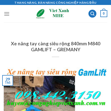
Skip
THANG NÂNG, BÀN NÂNG CÔNG NGHIỆP HÀNG ĐẦU
to
0
content
Xe nâng tay càng siêu rộng 840mm M840
GAMLIFT – GREMANY
29
Th5