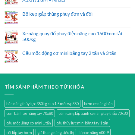
Bộ kẹp gắp thùng phuy đơn và đôi
Xe nâng quay đổ phuy điện nâng cao 1600mm tải
500kg
Cẩu mốc động cơ mini bằng tay 2 tấn và 3 tấn
TÌM SẢN PHẨM THEO TỪ KHÓA
bàn nâng thủy lực 350kg cao 1.5 mét wp350
bơm xe nâng bàn
cùm bánh xe nâng tay 70x80
cùm càng lắp bánh xe nâng tay thấp 70x80
cẩu móc động cơ mini 1 tấn
cẩu thủy lực mini bằng tay 1 tấn
cốt lắp tay bơm
giá thang nâng siêu thị
lốp xe nâng 600-9