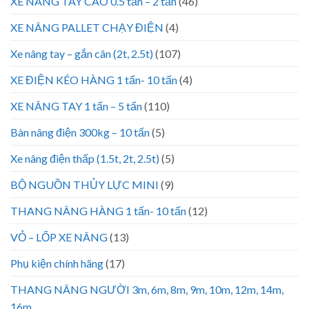
XE NÂNG TAY CAO 0.5 tấn – 2 tấn
(46)
XE NÂNG PALLET CHẠY ĐIỆN
(4)
Xe nâng tay – gắn cân (2t, 2.5t)
(107)
XE ĐIỆN KÉO HÀNG 1 tấn- 10 tấn
(4)
XE NÂNG TAY 1 tấn – 5 tấn
(110)
Bàn nâng điện 300kg – 10 tấn
(5)
Xe nâng điện thấp (1.5t, 2t, 2.5t)
(5)
BỘ NGUỒN THỦY LỰC MINI
(9)
THANG NÂNG HÀNG 1 tấn- 10 tấn
(12)
VỎ – LỐP XE NÂNG
(13)
Phụ kiện chính hãng
(17)
THANG NÂNG NGƯỜI 3m, 6m, 8m, 9m, 10m, 12m, 14m,
16m