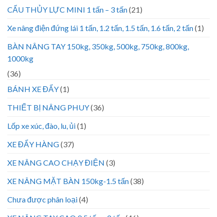
CẨU THỦY LỰC MINI 1 tấn – 3 tấn
(21)
Xe nâng điện đứng lái 1 tấn, 1.2 tấn, 1.5 tấn, 1.6 tấn, 2 tấn
(1)
BÀN NÂNG TAY 150kg, 350kg, 500kg, 750kg, 800kg,
1000kg
(36)
BÁNH XE ĐẨY
(1)
THIẾT BỊ NÂNG PHUY
(36)
Lốp xe xúc, đào, lu, ủi
(1)
XE ĐẨY HÀNG
(37)
XE NÂNG CAO CHẠY ĐIỆN
(3)
XE NÂNG MẶT BÀN 150kg-1.5 tấn
(38)
Chưa được phân loại
(4)