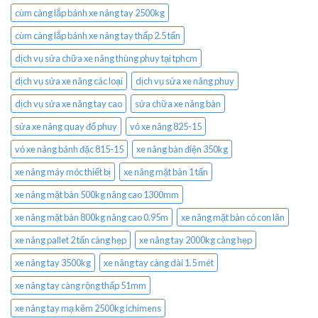
cùm càng lắp bánh xe nâng tay 2500kg
cùm càng lắp bánh xe nâng tay thấp 2.5 tấn
dịch vụ sửa chữa xe nâng thùng phuy tại tphcm
dịch vụ sửa xe nâng các loại
dịch vụ sửa xe nâng phuy
dịch vụ sửa xe nâng tay cao
sửa chữa xe nâng bàn
sửa xe nâng quay đổ phuy
vỏ xe nâng 825-15
vỏ xe nâng bánh đặc 815-15
xe nâng bàn điện 350kg
xe nâng máy móc thiết bị
xe nâng mặt bàn 1 tấn
xe nâng mặt bàn 500kg nâng cao 1300mm
xe nâng mặt bàn 800kg nâng cao 0.95m
xe nâng mặt bàn có con lăn
xe nâng pallet 2 tấn càng hẹp
xe nâng tay 2000kg càng hẹp
xe nâng tay 3500kg
xe nâng tay càng dài 1.5 mét
xe nâng tay càng rộng thấp 51mm
xe nâng tay mạ kẽm 2500kg ichimens