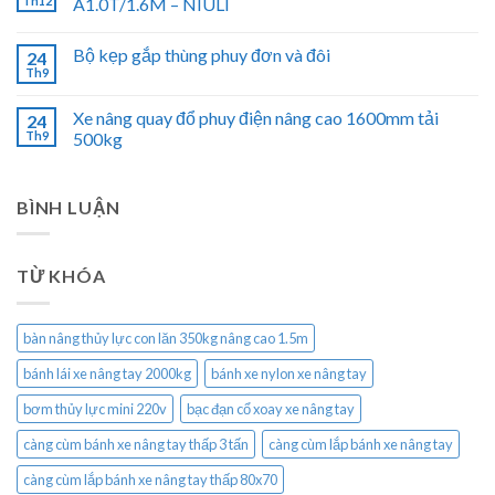
Th12
A1.0T/1.6M – NIULI
Bộ kẹp gắp thùng phuy đơn và đôi
24
Th9
Xe nâng quay đổ phuy điện nâng cao 1600mm tải
24
Th9
500kg
BÌNH LUẬN
TỪ KHÓA
bàn nâng thủy lực con lăn 350kg nâng cao 1.5m
bánh lái xe nâng tay 2000kg
bánh xe nylon xe nâng tay
bơm thủy lực mini 220v
bạc đạn cổ xoay xe nâng tay
càng cùm bánh xe nâng tay thấp 3 tấn
càng cùm lắp bánh xe nâng tay
càng cùm lắp bánh xe nâng tay thấp 80x70