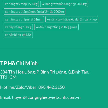
xe nâng tay thấp 1500kg
xe nâng tay thấp càng hẹp 2000kg
xe nâng tay thấp càng siêu dài 2m tải 2000kg
xe nâng tay thấp nhất 51mm
xe nâng tay thấp siêu dài 2m càng hẹp
xe đẩy 3 tầng 150kg
xe đẩy hàng 2 tầng 200kg giá rẻ
xe đẩy hàng xth130l
TP.Hồ Chí Minh
334 Tân Hòa Đông, P. Bình Trị Đông, Q.Bình Tân,
TP.HCM
Hotline/Zalo/Viber: 098.442.3150
Email: huyen@congnghiepvietxanh.com.vn