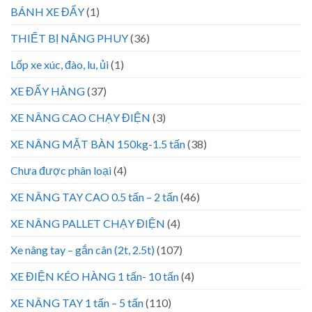
BÁNH XE ĐẨY
(1)
THIẾT BỊ NÂNG PHUY
(36)
Lốp xe xúc, đào, lu, ủi
(1)
XE ĐẨY HÀNG
(37)
XE NÂNG CAO CHẠY ĐIỆN
(3)
XE NÂNG MẶT BÀN 150kg-1.5 tấn
(38)
Chưa được phân loại
(4)
XE NÂNG TAY CAO 0.5 tấn – 2 tấn
(46)
XE NÂNG PALLET CHẠY ĐIỆN
(4)
Xe nâng tay – gắn cân (2t, 2.5t)
(107)
XE ĐIỆN KÉO HÀNG 1 tấn- 10 tấn
(4)
XE NÂNG TAY 1 tấn – 5 tấn
(110)