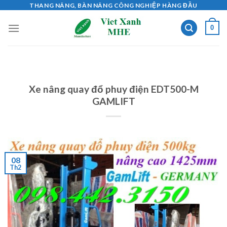
Skip
THANG NÂNG, BÀN NÂNG CÔNG NGHIỆP HÀNG ĐẦU
to
0
content
Xe nâng quay đổ phuy điện EDT500-M
GAMLIFT
08
Th2