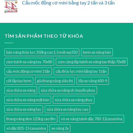
Cẩu mốc động cơ mini bằng tay 2 tấn và 3 tấn
TÌM SẢN PHẨM THEO TỪ KHÓA
bàn nâng thủy lực 350kg cao 1.5 mét wp350
bơm xe nâng bàn
cùm bánh xe nâng tay 70x80
cùm càng lắp bánh xe nâng tay thấp 70x80
cẩu móc động cơ mini 1 tấn
cẩu thủy lực mini bằng tay 1 tấn
cốt lắp tay bơm
giá thang nâng siêu thị
lốp xe nâng 600-9
sửa chữa xe nâng
sửa chữa xe nâng di chuyển phuy
sửa chữa xe nâng mặt bàn
sửa chữa xe nâng phuy
sửa chữa xe nâng tay
sửa chữa xe nâng tay cao
thang nâng đơn 125kg cao 8m
vỏ xe nâng bánh đặc 700-12casumina
vỏ đặc 825-15 casumina
xe nâng 2x