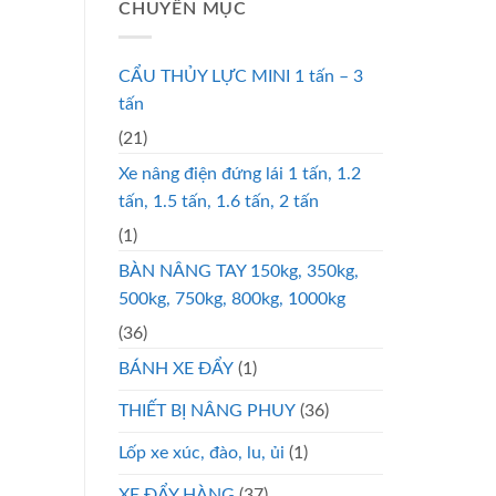
CHUYÊN MỤC
CẨU THỦY LỰC MINI 1 tấn – 3
tấn
(21)
Xe nâng điện đứng lái 1 tấn, 1.2
tấn, 1.5 tấn, 1.6 tấn, 2 tấn
(1)
BÀN NÂNG TAY 150kg, 350kg,
500kg, 750kg, 800kg, 1000kg
(36)
BÁNH XE ĐẨY
(1)
THIẾT BỊ NÂNG PHUY
(36)
Lốp xe xúc, đào, lu, ủi
(1)
XE ĐẨY HÀNG
(37)