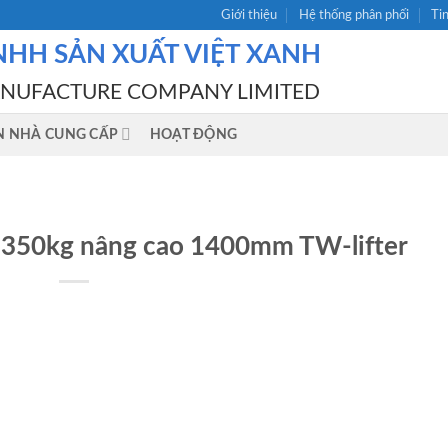
Giới thiệu
Hệ thống phân phối
Ti
NHH SẢN XUẤT VIỆT XANH
ANUFACTURE COMPANY LIMITED
N NHÀ CUNG CẤP
HOẠT ĐỘNG
 350kg nâng cao 1400mm TW-lifter