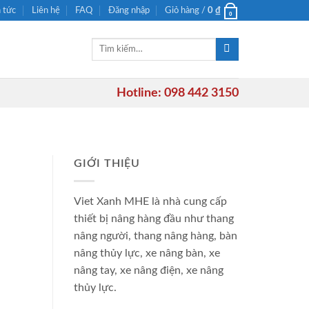
n tức
Liên hệ
FAQ
Đăng nhập
Giỏ hàng /
0
₫
0
Tìm
kiếm:
Hotline: 098 442 3150
GIỚI THIỆU
Viet Xanh MHE là nhà cung cấp
thiết bị nâng hàng đầu như thang
nâng người, thang nâng hàng, bàn
nâng thủy lực, xe nâng bàn, xe
nâng tay, xe nâng điện, xe nâng
thủy lực.