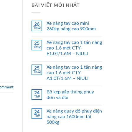
BÀI VIẾT MỚI NHẤT
Xe nâng tay cao mini
26
Th12
260kg nâng cao 900mm
Xe nâng tay cao 1 tấn nâng
25
Th12
cao 1.6 mét CTY-
E1.0T/1.6M – NIULI
Xe nâng tay cao 1 tấn nâng
25
Th12
cao 1.6 mét CTY-
A1.0T/1.6M – NIULI
comment
Bộ kẹp gắp thùng phuy
24
Th9
đơn và đôi
Xe nâng quay đổ phuy điện
24
Th9
nâng cao 1600mm tải
500kg