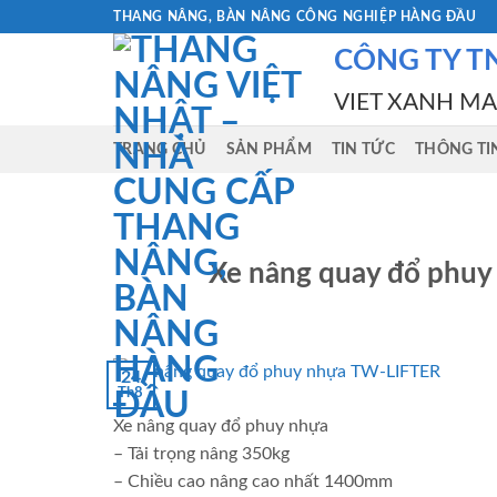
Skip
THANG NÂNG, BÀN NÂNG CÔNG NGHIỆP HÀNG ĐẦU
to
CÔNG TY T
content
VIET XANH M
TRANG CHỦ
SẢN PHẨM
TIN TỨC
THÔNG TI
Xe nâng quay đổ phuy
24
Th8
Xe nâng quay đổ phuy nhựa
– Tải trọng nâng 350kg
– Chiều cao nâng cao nhất 1400mm