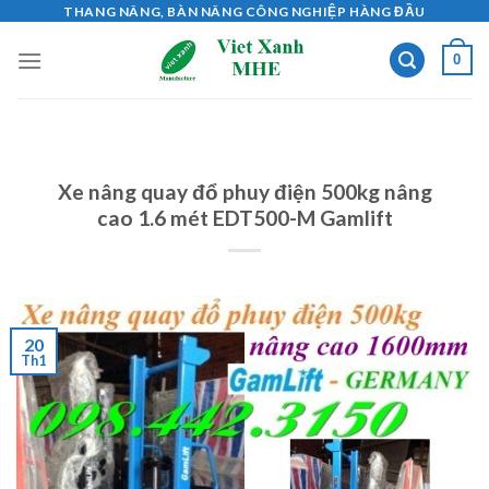
Skip
THANG NÂNG, BÀN NÂNG CÔNG NGHIỆP HÀNG ĐẦU
to
0
content
Xe nâng quay đổ phuy điện 500kg nâng
cao 1.6 mét EDT500-M Gamlift
20
Th1