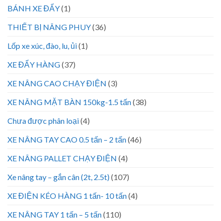
BÁNH XE ĐẨY
(1)
THIẾT BỊ NÂNG PHUY
(36)
Lốp xe xúc, đào, lu, ủi
(1)
XE ĐẨY HÀNG
(37)
XE NÂNG CAO CHẠY ĐIỆN
(3)
XE NÂNG MẶT BÀN 150kg-1.5 tấn
(38)
Chưa được phân loại
(4)
XE NÂNG TAY CAO 0.5 tấn – 2 tấn
(46)
XE NÂNG PALLET CHẠY ĐIỆN
(4)
Xe nâng tay – gắn cân (2t, 2.5t)
(107)
XE ĐIỆN KÉO HÀNG 1 tấn- 10 tấn
(4)
XE NÂNG TAY 1 tấn – 5 tấn
(110)