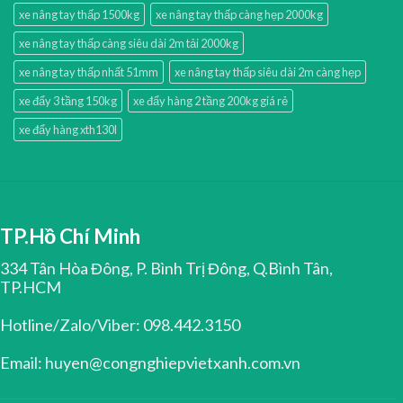
xe nâng tay thấp 1500kg
xe nâng tay thấp càng hẹp 2000kg
xe nâng tay thấp càng siêu dài 2m tải 2000kg
xe nâng tay thấp nhất 51mm
xe nâng tay thấp siêu dài 2m càng hẹp
xe đẩy 3 tầng 150kg
xe đẩy hàng 2 tầng 200kg giá rẻ
xe đẩy hàng xth130l
TP.Hồ Chí Minh
334 Tân Hòa Đông, P. Bình Trị Đông, Q.Bình Tân,
TP.HCM
Hotline/Zalo/Viber: 098.442.3150
Email: huyen@congnghiepvietxanh.com.vn