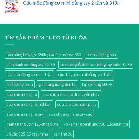
Cẩu mốc động cơ mini bằng tay 2 tấn và 3 tấn
TÌM SẢN PHẨM THEO TỪ KHÓA
bàn nâng thủy lực 350kg cao 1.5 mét wp350
bơm xe nâng bàn
cùm bánh xe nâng tay 70x80
cùm càng lắp bánh xe nâng tay thấp 70x80
cẩu móc động cơ mini 1 tấn
cẩu thủy lực mini bằng tay 1 tấn
cốt lắp tay bơm
giá thang nâng siêu thị
lốp xe nâng 600-9
sửa chữa xe nâng
sửa chữa xe nâng di chuyển phuy
sửa chữa xe nâng mặt bàn
sửa chữa xe nâng phuy
sửa chữa xe nâng tay
sửa chữa xe nâng tay cao
thang nâng đơn 125kg cao 8m
vỏ xe nâng bánh đặc 700-12casumina
vỏ đặc 825-15 casumina
xe nâng 2x