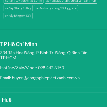
xe nâng tay thấp nhất 51mm
xe nâng tay thấp siêu dài 2m càng hẹp
xe đẩy 3 tầng 150kg
xe đẩy hàng 2 tầng 200kg giá rẻ
xe đẩy hàng xth130l
TP.Hồ Chí Minh
334 Tân Hòa Đông, P. Bình Trị Đông, Q.Bình Tân,
TP.HCM
Hotline/Zalo/Viber: 098.442.3150
Email: huyen@congnghiepvietxanh.com.vn
Huế