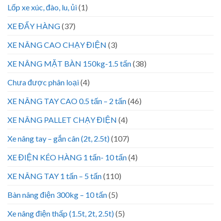
Lốp xe xúc, đào, lu, ủi
(1)
XE ĐẨY HÀNG
(37)
XE NÂNG CAO CHẠY ĐIỆN
(3)
XE NÂNG MẶT BÀN 150kg-1.5 tấn
(38)
Chưa được phân loại
(4)
XE NÂNG TAY CAO 0.5 tấn – 2 tấn
(46)
XE NÂNG PALLET CHẠY ĐIỆN
(4)
Xe nâng tay – gắn cân (2t, 2.5t)
(107)
XE ĐIỆN KÉO HÀNG 1 tấn- 10 tấn
(4)
XE NÂNG TAY 1 tấn – 5 tấn
(110)
Bàn nâng điện 300kg – 10 tấn
(5)
Xe nâng điện thấp (1.5t, 2t, 2.5t)
(5)