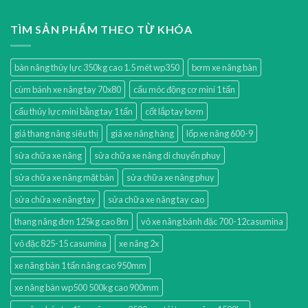
TÌM SẢN PHẨM THEO TỪ KHÓA
bàn nâng thủy lực 350kg cao 1.5 mét wp350
bơm xe nâng bàn
cùm bánh xe nâng tay 70x80
cẩu móc động cơ mini 1 tấn
cẩu thủy lực mini bằng tay 1 tấn
cốt lắp tay bơm
giá thang nâng siêu thị
giá xe nâng hàng
lốp xe nâng 600-9
sửa chữa xe nâng
sửa chữa xe nâng di chuyển phuy
sửa chữa xe nâng mặt bàn
sửa chữa xe nâng phuy
sửa chữa xe nâng tay
sửa chữa xe nâng tay cao
thang nâng đơn 125kg cao 8m
vỏ xe nâng bánh đặc 700-12casumina
vỏ đặc 825-15 casumina
xe nâng 2x
xe nâng bàn 1 tấn nâng cao 950mm
xe nâng bàn wp500 500kg cao 900mm