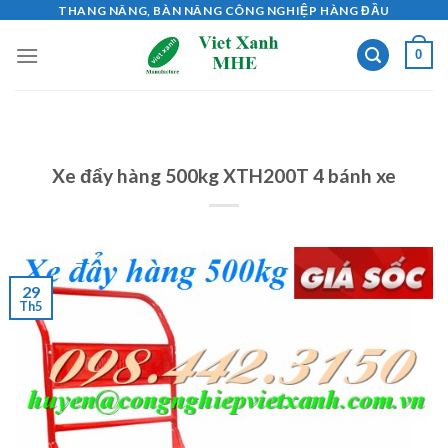
Skip
THANG NÂNG, BÀN NÂNG CÔNG NGHIỆP HÀNG ĐẦU
to
0
content
Xe đẩy hàng 500kg XTH200T 4 bánh xe
29
Th5