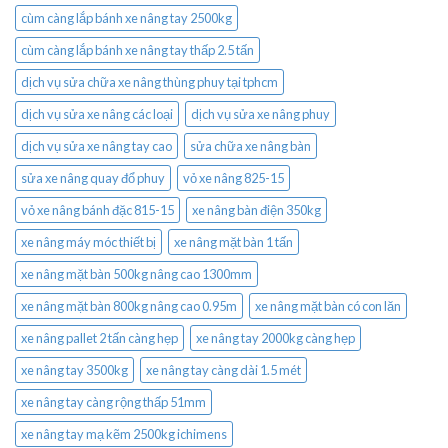
cùm càng lắp bánh xe nâng tay 2500kg
cùm càng lắp bánh xe nâng tay thấp 2.5 tấn
dịch vụ sửa chữa xe nâng thùng phuy tại tphcm
dịch vụ sửa xe nâng các loại
dịch vụ sửa xe nâng phuy
dịch vụ sửa xe nâng tay cao
sửa chữa xe nâng bàn
sửa xe nâng quay đổ phuy
vỏ xe nâng 825-15
vỏ xe nâng bánh đặc 815-15
xe nâng bàn điện 350kg
xe nâng máy móc thiết bị
xe nâng mặt bàn 1 tấn
xe nâng mặt bàn 500kg nâng cao 1300mm
xe nâng mặt bàn 800kg nâng cao 0.95m
xe nâng mặt bàn có con lăn
xe nâng pallet 2 tấn càng hẹp
xe nâng tay 2000kg càng hẹp
xe nâng tay 3500kg
xe nâng tay càng dài 1.5 mét
xe nâng tay càng rộng thấp 51mm
xe nâng tay mạ kẽm 2500kg ichimens