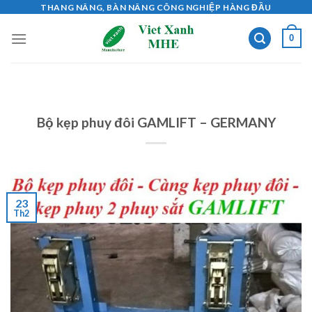
Skip
THANG NÂNG, BÀN NÂNG CÔNG NGHIỆP HÀNG ĐẦU
to
0
content
Bộ kẹp phuy đôi GAMLIFT – GERMANY
23
Th2