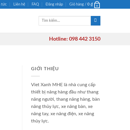
n tức
Liên hệ
FAQ
Đăng nhập
Giỏ hàng /
0
₫
0
Tìm
kiếm:
Hotline: 098 442 3150
GIỚI THIỆU
Viet Xanh MHE là nhà cung cấp
thiết bị nâng hàng đầu như thang
nâng người, thang nâng hàng, bàn
nâng thủy lực, xe nâng bàn, xe
nâng tay, xe nâng điện, xe nâng
thủy lực.