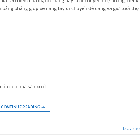
xa. Ưu điểm của loại xe nâng này là di chuyển nhẹ nhàng, tiết k
ình bằng phẳng giúp xe nâng tay di chuyển dễ dàng và giữ tuổi thọ
uẩn của nhà sản xuất.
CONTINUE READING
→
Leave a 