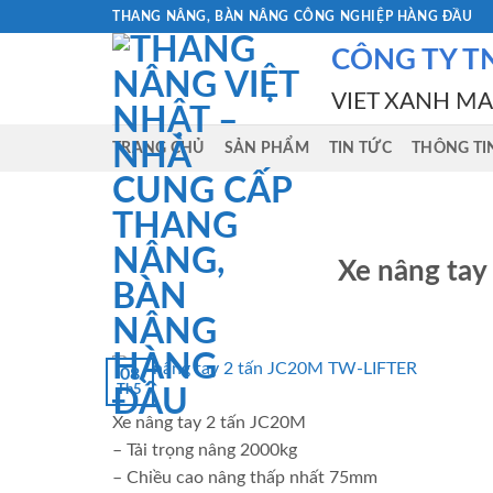
Skip
THANG NÂNG, BÀN NÂNG CÔNG NGHIỆP HÀNG ĐẦU
to
CÔNG TY T
content
VIET XANH M
TRANG CHỦ
SẢN PHẨM
TIN TỨC
THÔNG TI
Xe nâng ta
08
Th5
Xe nâng tay 2 tấn JC20M
– Tải trọng nâng 2000kg
– Chiều cao nâng thấp nhất 75mm