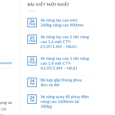
BÀI VIẾT MỚI NHẤT
Xe nâng tay cao mini
26
Th12
260kg nâng cao 900mm
Xe nâng tay cao 1 tấn nâng
25
Th12
cao 1.6 mét CTY-
E1.0T/1.6M – NIULI
Xe nâng tay cao 1 tấn nâng
25
Th12
cao 1.6 mét CTY-
comment
A1.0T/1.6M – NIULI
Bộ kẹp gắp thùng phuy
24
Th9
đơn và đôi
Xe nâng quay đổ phuy điện
24
Th9
nâng cao 1600mm tải
dụng và
500kg
i có