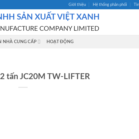
Giới thiệu
Hệ thống phân phối
Ti
NHH SẢN XUẤT VIỆT XANH
ANUFACTURE COMPANY LIMITED
N NHÀ CUNG CẤP
HOẠT ĐỘNG
y 2 tấn JC20M TW-LIFTER