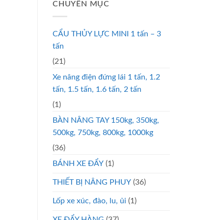
CHUYÊN MỤC
CẨU THỦY LỰC MINI 1 tấn – 3
tấn
(21)
Xe nâng điện đứng lái 1 tấn, 1.2
tấn, 1.5 tấn, 1.6 tấn, 2 tấn
(1)
BÀN NÂNG TAY 150kg, 350kg,
500kg, 750kg, 800kg, 1000kg
(36)
BÁNH XE ĐẨY
(1)
THIẾT BỊ NÂNG PHUY
(36)
Lốp xe xúc, đào, lu, ủi
(1)
XE ĐẨY HÀNG
(37)