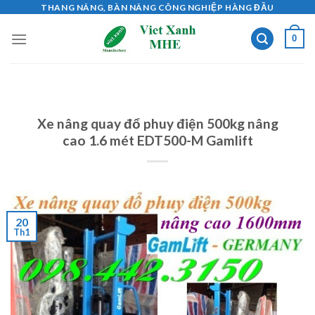
Skip
THANG NÂNG, BÀN NÂNG CÔNG NGHIỆP HÀNG ĐẦU
to
0
content
Xe nâng quay đổ phuy điện 500kg nâng
cao 1.6 mét EDT500-M Gamlift
20
Th1