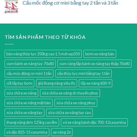
Cẩu mốc động cơ mini bằng tay 2 tấn và 3 tấn
TÌM SẢN PHẨM THEO TỪ KHÓA
bàn nâng thủy lực 350kg cao 1.5 mét wp350
bơm xe nâng bàn
cùm bánh xe nâng tay 70x80
cùm càng lắp bánh xe nâng tay thấp 70x80
cẩu móc động cơ mini 1 tấn
cẩu thủy lực mini bằng tay 1 tấn
cốt lắp tay bơm
giá thang nâng siêu thị
lốp xe nâng 600-9
sửa chữa xe nâng
sửa chữa xe nâng di chuyển phuy
sửa chữa xe nâng mặt bàn
sửa chữa xe nâng phuy
sửa chữa xe nâng tay
sửa chữa xe nâng tay cao
thang nâng đơn 125kg cao 8m
vỏ xe nâng bánh đặc 700-12casumina
vỏ đặc 825-15 casumina
xe nâng 2x