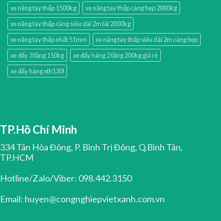
xe nâng tay thấp 1500kg
xe nâng tay thấp càng hẹp 2000kg
xe nâng tay thấp càng siêu dài 2m tải 2000kg
xe nâng tay thấp nhất 51mm
xe nâng tay thấp siêu dài 2m càng hẹp
xe đẩy 3 tầng 150kg
xe đẩy hàng 2 tầng 200kg giá rẻ
xe đẩy hàng xth130l
TP.Hồ Chí Minh
334 Tân Hòa Đông, P. Bình Trị Đông, Q.Bình Tân,
TP.HCM
Hotline/Zalo/Viber: 098.442.3150
Email: huyen@congnghiepvietxanh.com.vn