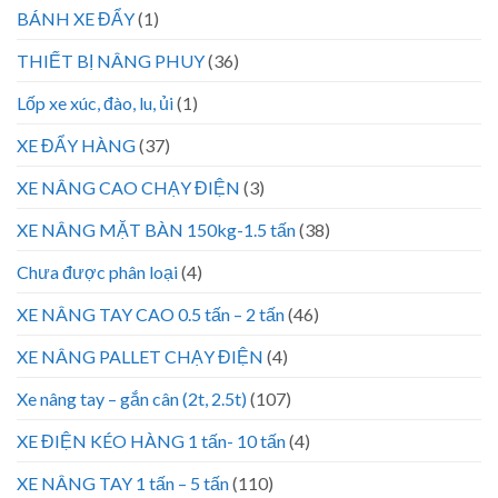
BÁNH XE ĐẨY
(1)
THIẾT BỊ NÂNG PHUY
(36)
Lốp xe xúc, đào, lu, ủi
(1)
XE ĐẨY HÀNG
(37)
XE NÂNG CAO CHẠY ĐIỆN
(3)
XE NÂNG MẶT BÀN 150kg-1.5 tấn
(38)
Chưa được phân loại
(4)
XE NÂNG TAY CAO 0.5 tấn – 2 tấn
(46)
XE NÂNG PALLET CHẠY ĐIỆN
(4)
Xe nâng tay – gắn cân (2t, 2.5t)
(107)
XE ĐIỆN KÉO HÀNG 1 tấn- 10 tấn
(4)
XE NÂNG TAY 1 tấn – 5 tấn
(110)