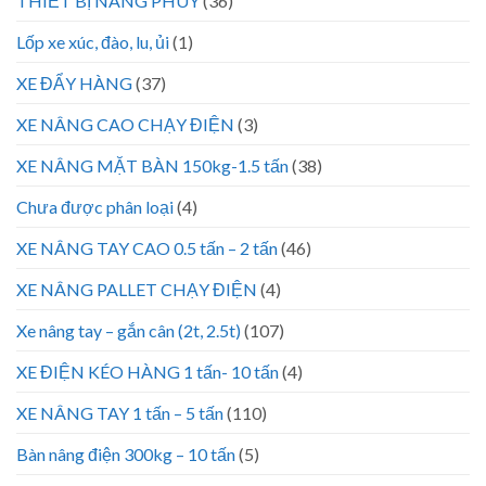
THIẾT BỊ NÂNG PHUY
(36)
Lốp xe xúc, đào, lu, ủi
(1)
XE ĐẨY HÀNG
(37)
XE NÂNG CAO CHẠY ĐIỆN
(3)
XE NÂNG MẶT BÀN 150kg-1.5 tấn
(38)
Chưa được phân loại
(4)
XE NÂNG TAY CAO 0.5 tấn – 2 tấn
(46)
XE NÂNG PALLET CHẠY ĐIỆN
(4)
Xe nâng tay – gắn cân (2t, 2.5t)
(107)
XE ĐIỆN KÉO HÀNG 1 tấn- 10 tấn
(4)
XE NÂNG TAY 1 tấn – 5 tấn
(110)
Bàn nâng điện 300kg – 10 tấn
(5)