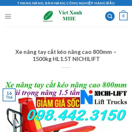
Skip
THANG NÂNG, BÀN NÂNG CÔNG NGHIỆP HÀNG ĐẦU
to
0
content
Xe nâng tay cắt kéo nâng cao 800mm –
1500kg HL1.5T NICHILIFT
16
Th6