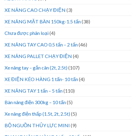
XE NÂNG CAO CHẠY ĐIỆN
(3)
XE NÂNG MẶT BÀN 150kg-1.5 tấn
(38)
Chưa được phân loại
(4)
XE NÂNG TAY CAO 0.5 tấn – 2 tấn
(46)
XE NÂNG PALLET CHẠY ĐIỆN
(4)
Xe nâng tay – gắn cân (2t, 2.5t)
(107)
XE ĐIỆN KÉO HÀNG 1 tấn- 10 tấn
(4)
XE NÂNG TAY 1 tấn – 5 tấn
(110)
Bàn nâng điện 300kg – 10 tấn
(5)
Xe nâng điện thấp (1.5t, 2t, 2.5t)
(5)
BỘ NGUỒN THỦY LỰC MINI
(9)