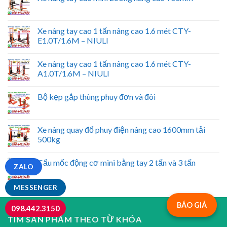
Xe nâng tay cao 1 tấn nâng cao 1.6 mét CTY-
E1.0T/1.6M – NIULI
Xe nâng tay cao 1 tấn nâng cao 1.6 mét CTY-
A1.0T/1.6M – NIULI
Bộ kẹp gắp thùng phuy đơn và đôi
Xe nâng quay đổ phuy điện nâng cao 1600mm tải
500kg
Cẩu mốc động cơ mini bằng tay 2 tấn và 3 tấn
ZALO
MESSENGER
BÁO GIÁ
098.442.3150
TÌM SẢN PHẨM THEO TỪ KHÓA