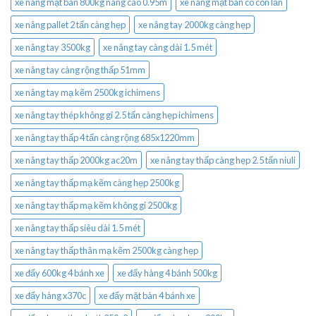
xe nâng mặt bàn 800kg nâng cao 0.95m
xe nâng mặt bàn có con lăn
xe nâng pallet 2 tấn càng hẹp
xe nâng tay 2000kg càng hẹp
xe nâng tay 3500kg
xe nâng tay càng dài 1.5 mét
xe nâng tay càng rộng thấp 51mm
xe nâng tay mạ kẽm 2500kg ichimens
xe nâng tay thép không gỉ 2.5 tấn càng hẹp ichimens
xe nâng tay thấp 4 tấn càng rộng 685x1220mm
xe nâng tay thấp 2000kg ac20m
xe nâng tay thấp càng hẹp 2.5 tấn niuli
xe nâng tay thấp mạ kẽm càng hẹp 2500kg
xe nâng tay thấp mạ kẽm không gỉ 2500kg
xe nâng tay thấp siêu dài 1.5 mét
xe nâng tay thấp thân mạ kẽm 2500kg càng hẹp
xe đẩy 600kg 4 bánh xe
xe đẩy hàng 4 bánh 500kg
xe đẩy hàng x370c
xe đẩy mặt bàn 4 bánh xe