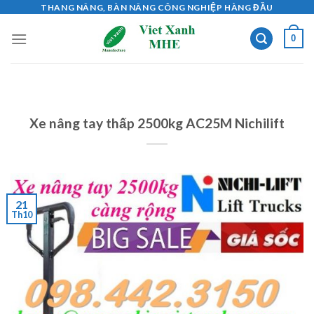
Skip
THANG NÂNG, BÀN NÂNG CÔNG NGHIỆP HÀNG ĐẦU
to
0
content
Xe nâng tay thấp 2500kg AC25M Nichilift
21
Th10