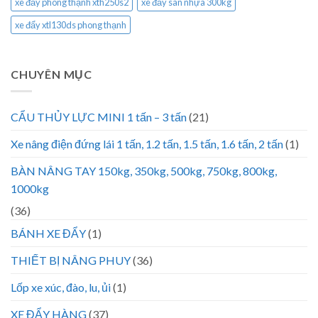
xe đẩy phong thạnh xth250s2
xe đẩy sàn nhựa 300kg
xe đẩy xtl130ds phong thạnh
CHUYÊN MỤC
CẨU THỦY LỰC MINI 1 tấn – 3 tấn
(21)
Xe nâng điện đứng lái 1 tấn, 1.2 tấn, 1.5 tấn, 1.6 tấn, 2 tấn
(1)
BÀN NÂNG TAY 150kg, 350kg, 500kg, 750kg, 800kg,
1000kg
(36)
BÁNH XE ĐẨY
(1)
THIẾT BỊ NÂNG PHUY
(36)
Lốp xe xúc, đào, lu, ủi
(1)
XE ĐẨY HÀNG
(37)