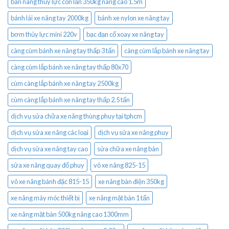
bàn nâng thủy lực con lăn 350kg nâng cao 1.5m
bánh lái xe nâng tay 2000kg
bánh xe nylon xe nâng tay
bơm thủy lực mini 220v
bạc đạn cổ xoay xe nâng tay
càng cùm bánh xe nâng tay thấp 3 tấn
càng cùm lắp bánh xe nâng tay
càng cùm lắp bánh xe nâng tay thấp 80x70
cùm càng lắp bánh xe nâng tay 2500kg
cùm càng lắp bánh xe nâng tay thấp 2.5 tấn
dịch vụ sửa chữa xe nâng thùng phuy tại tphcm
dịch vụ sửa xe nâng các loại
dịch vụ sửa xe nâng phuy
dịch vụ sửa xe nâng tay cao
sửa chữa xe nâng bàn
sửa xe nâng quay đổ phuy
vỏ xe nâng 825-15
vỏ xe nâng bánh đặc 815-15
xe nâng bàn điện 350kg
xe nâng máy móc thiết bị
xe nâng mặt bàn 1 tấn
xe nâng mặt bàn 500kg nâng cao 1300mm