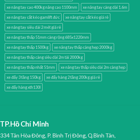
xe nâng tay cao 400kg nâng cao 1100mm
xe nâng tay càng dài 1.6m
xe nâng tay cắt kéo gamlift đức
xe nâng tay cắt kéo giá rẻ
xe nâng tay siêu dài 2 mét giá rẻ
xe nâng tay thấp 51mm càng rộng 685x1220mm
xe nâng tay thấp 1500kg
xe nâng tay thấp càng hẹp 2000kg
xe nâng tay thấp càng siêu dài 2m tải 2000kg
xe nâng tay thấp nhất 51mm
xe nâng tay thấp siêu dài 2m càng hẹp
xe đẩy 3 tầng 150kg
xe đẩy hàng 2 tầng 200kg giá rẻ
xe đẩy hàng xth130l
TP.Hồ Chí Minh
334 Tân Hòa Đông, P. Bình Trị Đông, Q.Bình Tân,