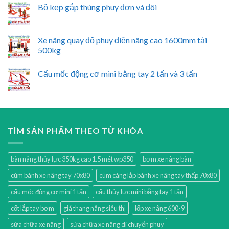
Bộ kẹp gắp thùng phuy đơn và đôi
Xe nâng quay đổ phuy điện nâng cao 1600mm tải
500kg
Cẩu mốc động cơ mini bằng tay 2 tấn và 3 tấn
TÌM SẢN PHẨM THEO TỪ KHÓA
bàn nâng thủy lực 350kg cao 1.5 mét wp350
bơm xe nâng bàn
cùm bánh xe nâng tay 70x80
cùm càng lắp bánh xe nâng tay thấp 70x80
cẩu móc động cơ mini 1 tấn
cẩu thủy lực mini bằng tay 1 tấn
cốt lắp tay bơm
giá thang nâng siêu thị
lốp xe nâng 600-9
sửa chữa xe nâng
sửa chữa xe nâng di chuyển phuy