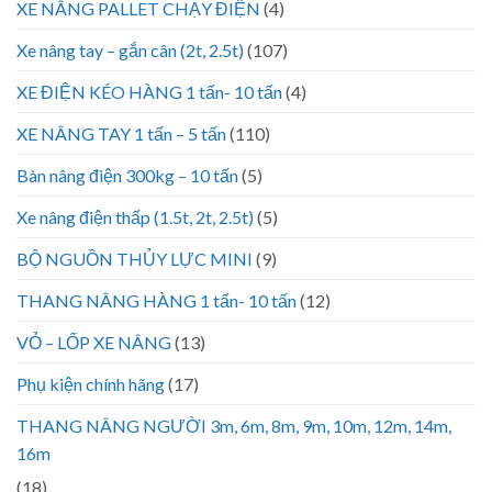
XE NÂNG PALLET CHẠY ĐIỆN
(4)
Xe nâng tay – gắn cân (2t, 2.5t)
(107)
XE ĐIỆN KÉO HÀNG 1 tấn- 10 tấn
(4)
XE NÂNG TAY 1 tấn – 5 tấn
(110)
Bàn nâng điện 300kg – 10 tấn
(5)
Xe nâng điện thấp (1.5t, 2t, 2.5t)
(5)
BỘ NGUỒN THỦY LỰC MINI
(9)
THANG NÂNG HÀNG 1 tấn- 10 tấn
(12)
VỎ – LỐP XE NÂNG
(13)
Phụ kiện chính hãng
(17)
THANG NÂNG NGƯỜI 3m, 6m, 8m, 9m, 10m, 12m, 14m,
16m
(18)