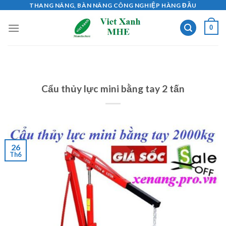
Skip
THANG NÂNG, BÀN NÂNG CÔNG NGHIỆP HÀNG ĐẦU
to
0
content
Cẩu thủy lực mini bằng tay 2 tấn
26
Th6