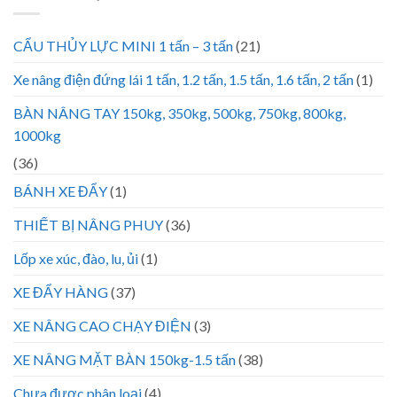
CẨU THỦY LỰC MINI 1 tấn – 3 tấn
(21)
Xe nâng điện đứng lái 1 tấn, 1.2 tấn, 1.5 tấn, 1.6 tấn, 2 tấn
(1)
BÀN NÂNG TAY 150kg, 350kg, 500kg, 750kg, 800kg,
1000kg
(36)
BÁNH XE ĐẨY
(1)
THIẾT BỊ NÂNG PHUY
(36)
Lốp xe xúc, đào, lu, ủi
(1)
XE ĐẨY HÀNG
(37)
XE NÂNG CAO CHẠY ĐIỆN
(3)
XE NÂNG MẶT BÀN 150kg-1.5 tấn
(38)
Chưa được phân loại
(4)