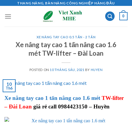
Skip
THANG NÂNG, BÀN NÂNG CÔNG NGHIỆP HÀNG ĐẦU
to
0
content
XE NÂNG TAY CAO 0.5 TẤN - 2 TẤN
Xe nâng tay cao 1 tấn nâng cao 1.6
mét TW-lifter – Đài Loan
POSTED ON
10 THÁNG SÁU, 2021
BY
HUYEN
10
Th6
Xe nâng tay cao 1 tấn nâng cao 1.6 mét
TW-lifter
– Đài Loan
giá rẻ call 0984423150 – Huyền