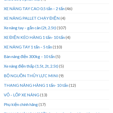
XE NÂNG TAY CAO 0.5 tấn – 2 tấn
(46)
XE NÂNG PALLET CHẠY ĐIỆN
(4)
Xe nâng tay – gắn cân (2t, 2.5t)
(107)
XE ĐIỆN KÉO HÀNG 1 tấn- 10 tấn
(4)
XE NÂNG TAY 1 tấn – 5 tấn
(110)
Bàn nâng điện 300kg – 10 tấn
(5)
Xe nâng điện thấp (1.5t, 2t, 2.5t)
(5)
BỘ NGUỒN THỦY LỰC MINI
(9)
THANG NÂNG HÀNG 1 tấn- 10 tấn
(12)
VỎ – LỐP XE NÂNG
(13)
Phụ kiện chính hãng
(17)