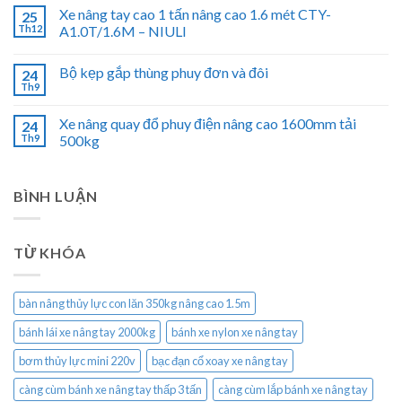
Xe nâng tay cao 1 tấn nâng cao 1.6 mét CTY-
25
Th12
A1.0T/1.6M – NIULI
Bộ kẹp gắp thùng phuy đơn và đôi
24
Th9
Xe nâng quay đổ phuy điện nâng cao 1600mm tải
24
Th9
500kg
BÌNH LUẬN
TỪ KHÓA
bàn nâng thủy lực con lăn 350kg nâng cao 1.5m
bánh lái xe nâng tay 2000kg
bánh xe nylon xe nâng tay
bơm thủy lực mini 220v
bạc đạn cổ xoay xe nâng tay
càng cùm bánh xe nâng tay thấp 3 tấn
càng cùm lắp bánh xe nâng tay