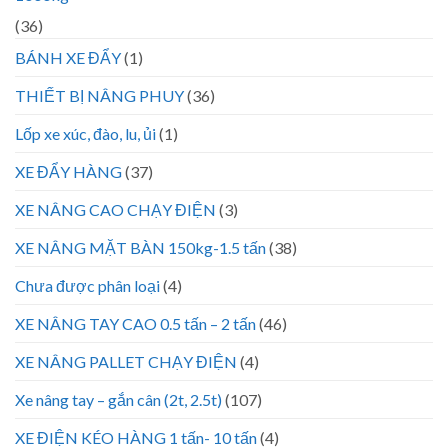
(36)
BÁNH XE ĐẨY
(1)
THIẾT BỊ NÂNG PHUY
(36)
Lốp xe xúc, đào, lu, ủi
(1)
XE ĐẨY HÀNG
(37)
XE NÂNG CAO CHẠY ĐIỆN
(3)
XE NÂNG MẶT BÀN 150kg-1.5 tấn
(38)
Chưa được phân loại
(4)
XE NÂNG TAY CAO 0.5 tấn – 2 tấn
(46)
XE NÂNG PALLET CHẠY ĐIỆN
(4)
Xe nâng tay – gắn cân (2t, 2.5t)
(107)
XE ĐIỆN KÉO HÀNG 1 tấn- 10 tấn
(4)