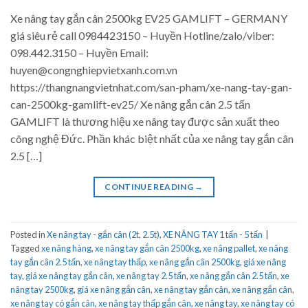
Xe nâng tay gắn cân 2500kg EV25 GAMLIFT – GERMANY
giá siêu rẻ call 0984423150 – Huyền Hotline/zalo/viber:
098.442.3150 – Huyền Email:
huyen@congnghiepvietxanh.com.vn
https://thangnangvietnhat.com/san-pham/xe-nang-tay-gan-
can-2500kg-gamlift-ev25/ Xe nâng gắn cân 2.5 tấn
GAMLIFT là thương hiệu xe nâng tay được sản xuất theo
công nghệ Đức. Phần khác biệt nhất của xe nâng tay gắn cân
2.5 […]
CONTINUE READING
→
Posted in
Xe nâng tay - gắn cân (2t, 2.5t)
,
XE NÂNG TAY 1 tấn - 5 tấn
|
Tagged
xe nâng hàng
,
xe nâng tay gắn cân 2500kg
,
xe nâng pallet
,
xe nâng
tay gắn cân 2.5 tấn
,
xe nâng tay thấp
,
xe nâng gắn cân 2500kg
,
giá xe nâng
tay
,
giá xe nâng tay gắn cân
,
xe nâng tay 2.5 tấn
,
xe nâng gắn cân 2.5 tấn
,
xe
nâng tay 2500kg
,
giá xe nâng gắn cân
,
xe nâng tay gắn cân
,
xe nâng gắn cân
,
xe nâng tay có gắn cân
,
xe nâng tay thấp gắn cân
,
xe nâng tay
,
xe nâng tay có