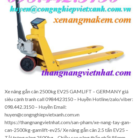
Xe nâng gắn cân 2500kg EV25 GAMLIFT – GERMANY giá
siêu cạnh tranh call 0984423150 – Huyền Hotline/zalo/viber:
098.442.3150 – Huyền Email:
huyen@congnghiepvietxanh.com.vn
https://thangnangvietnhat.com/san-pham/xe-nang-tay-gan-
can-2500kg-gamlift-ev25/ Xe nâng gắn cân 2.5 tấn EV25 –
Tải trọng nâng 2500kg – Chiều cao nâng thấp nhất 85mm –