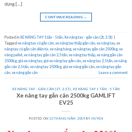
dụng […]
CONTINUE READING
→
Posted in
XE NÂNG TAY 1 tấn - 5 tấn
,
Xe nâng tay - gắn cân (2t, 2.5t)
|
Tagged
xe nâng tay có gắn cân
,
xe nâng tay thấp gắn cân
,
xe nâng tay
,
xe
nâng tay có gắn cân điện từ
,
xe nâng hàng
,
xe nâng tay gắn cân 2500kg
,
xe
nâng pallet
,
xe nâng tay gắn cân 2.5 tấn
,
xe nâng tay thấp
,
xe nâng gắn cân
2500kg
,
giá xe nâng tay
,
giá xe nâng tay gắn cân
,
xe nâng tay 2.5 tấn
,
xe nâng
gắn cân 2.5 tấn
,
xe nâng tay 2500kg
,
giá xe nâng gắn cân
,
xe nâng tay gắn
cân
,
xe nâng gắn cân
Leave a comment
XE NÂNG TAY - GẮN CÂN (2T, 2.5T)
,
XE NÂNG TAY 1 TẤN - 5 TẤN
Xe nâng tay gắn cân 2500kg GAMLIFT
EV25
POSTED ON
10 THÁNG NĂM, 2019
BY
HUYEN