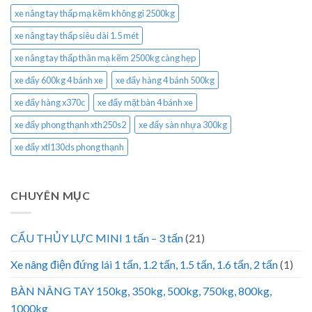
xe nâng tay thấp mạ kẽm không gỉ 2500kg
xe nâng tay thấp siêu dài 1.5 mét
xe nâng tay thấp thân mạ kẽm 2500kg càng hẹp
xe đẩy 600kg 4 bánh xe
xe đẩy hàng 4 bánh 500kg
xe đẩy hàng x370c
xe đẩy mặt bàn 4 bánh xe
xe đẩy phong thạnh xth250s2
xe đẩy sàn nhựa 300kg
xe đẩy xtl130ds phong thạnh
CHUYÊN MỤC
CẨU THỦY LỰC MINI 1 tấn – 3 tấn
(21)
Xe nâng điện đứng lái 1 tấn, 1.2 tấn, 1.5 tấn, 1.6 tấn, 2 tấn
(1)
BÀN NÂNG TAY 150kg, 350kg, 500kg, 750kg, 800kg,
1000kg