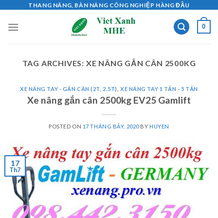
Skip
THANG NÂNG, BÀN NÂNG CÔNG NGHIỆP HÀNG ĐẦU
to
0
content
TAG ARCHIVES:
XE NÂNG GẮN CÂN 2500KG
XE NÂNG TAY - GẮN CÂN (2T, 2.5T)
,
XE NÂNG TAY 1 TẤN - 5 TẤN
Xe nâng gắn cân 2500kg EV25 Gamlift
POSTED ON
17 THÁNG BẢY, 2020
BY
HUYEN
17
Th7