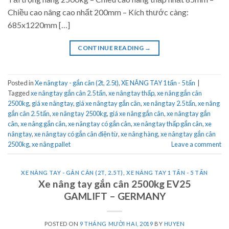
Chiều cao nâng cao nhất 200mm – Kích thước càng:
685x1220mm […]
CONTINUE READING
→
Posted in
Xe nâng tay - gắn cân (2t, 2.5t)
,
XE NÂNG TAY 1 tấn - 5 tấn
|
Tagged
xe nâng tay gắn cân 2.5 tấn
,
xe nâng tay thấp
,
xe nâng gắn cân
2500kg
,
giá xe nâng tay
,
giá xe nâng tay gắn cân
,
xe nâng tay 2.5 tấn
,
xe nâng
gắn cân 2.5 tấn
,
xe nâng tay 2500kg
,
giá xe nâng gắn cân
,
xe nâng tay gắn
cân
,
xe nâng gắn cân
,
xe nâng tay có gắn cân
,
xe nâng tay thấp gắn cân
,
xe
nâng tay
,
xe nâng tay có gắn cân điện từ
,
xe nâng hàng
,
xe nâng tay gắn cân
2500kg
,
xe nâng pallet
Leave a comment
XE NÂNG TAY - GẮN CÂN (2T, 2.5T)
,
XE NÂNG TAY 1 TẤN - 5 TẤN
Xe nâng tay gắn cân 2500kg EV25
GAMLIFT – GERMANY
POSTED ON
9 THÁNG MƯỜI HAI, 2019
BY
HUYEN