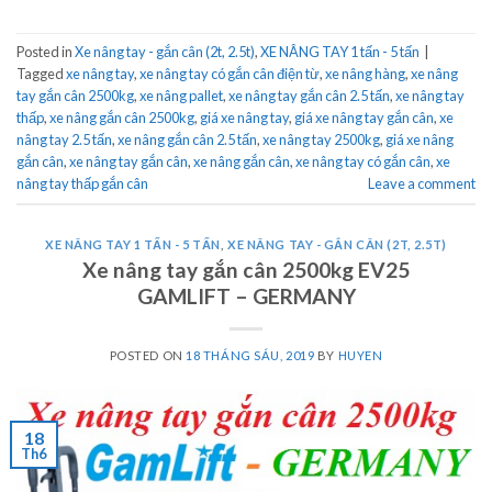
Posted in
Xe nâng tay - gắn cân (2t, 2.5t)
,
XE NÂNG TAY 1 tấn - 5 tấn
|
Tagged
xe nâng tay
,
xe nâng tay có gắn cân điện từ
,
xe nâng hàng
,
xe nâng
tay gắn cân 2500kg
,
xe nâng pallet
,
xe nâng tay gắn cân 2.5 tấn
,
xe nâng tay
thấp
,
xe nâng gắn cân 2500kg
,
giá xe nâng tay
,
giá xe nâng tay gắn cân
,
xe
nâng tay 2.5 tấn
,
xe nâng gắn cân 2.5 tấn
,
xe nâng tay 2500kg
,
giá xe nâng
gắn cân
,
xe nâng tay gắn cân
,
xe nâng gắn cân
,
xe nâng tay có gắn cân
,
xe
nâng tay thấp gắn cân
Leave a comment
XE NÂNG TAY 1 TẤN - 5 TẤN
,
XE NÂNG TAY - GẮN CÂN (2T, 2.5T)
Xe nâng tay gắn cân 2500kg EV25
GAMLIFT – GERMANY
POSTED ON
18 THÁNG SÁU, 2019
BY
HUYEN
18
Th6