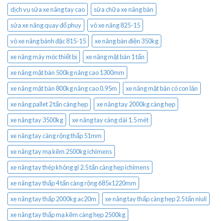
dịch vụ sửa xe nâng tay cao
sửa chữa xe nâng bàn
sửa xe nâng quay đổ phuy
vỏ xe nâng 825-15
vỏ xe nâng bánh đặc 815-15
xe nâng bàn điện 350kg
xe nâng máy móc thiết bị
xe nâng mặt bàn 1 tấn
xe nâng mặt bàn 500kg nâng cao 1300mm
xe nâng mặt bàn 800kg nâng cao 0.95m
xe nâng mặt bàn có con lăn
xe nâng pallet 2 tấn càng hẹp
xe nâng tay 2000kg càng hẹp
xe nâng tay 3500kg
xe nâng tay càng dài 1.5 mét
xe nâng tay càng rộng thấp 51mm
xe nâng tay mạ kẽm 2500kg ichimens
xe nâng tay thép không gỉ 2.5 tấn càng hẹp ichimens
xe nâng tay thấp 4 tấn càng rộng 685x1220mm
xe nâng tay thấp 2000kg ac20m
xe nâng tay thấp càng hẹp 2.5 tấn niuli
xe nâng tay thấp mạ kẽm càng hẹp 2500kg