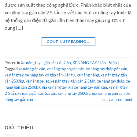
được sản xuất theo công nghệ Đức. Phần khác biệt nhất của
xe nâng tay gắn cân 2.5 tấn so với các loại xe nâng tay khác là
hệ thống cân điện tử gắn liền trên thân máy giúp người sử
dụng […]
CONTINUE READING
→
Posted in
Xe nâng tay - gắn cân (2t, 2.5t)
,
XE NÂNG TAY 1 tấn - 5 tấn
|
Tagged
xe nâng gắn cân
,
xe nâng tay có gắn cân
,
xe nâng tay thấp gắn cân
,
xe nâng tay
,
xe nâng tay có gắn cân điện từ
,
xe nâng hàng
,
xe nâng tay gắn
cân 2500kg
,
xe nâng pallet
,
xe nâng tay gắn cân 2.5 tấn
,
xe nâng tay thấp
,
xe
nâng gắn cân 2500kg
,
giá xe nâng tay
,
giá xe nâng tay gắn cân
,
xe nâng tay
2.5 tấn
,
xe nâng gắn cân 2.5 tấn
,
xe nâng tay 2500kg
,
giá xe nâng gắn cân
,
xe
nâng tay gắn cân
Leave a comment
GIỚI THIỆU