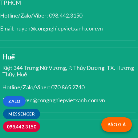
TP.HCM
Hotline/Zalo/Viber: 098.442.3150
Email: huyen@congnghiepvietxanh.com.vn
Huế
Kiệt 344 Trưng Nữ Vương, P. Thủy Dương, TX. Hương
Thủy, Huế
Hotline/Zalo/Viber: 070.865.2740
Email: huyen@congnghiepvietxanh.com.vn
ZALO
MESSENGER
BÁO GIÁ
098.442.3150