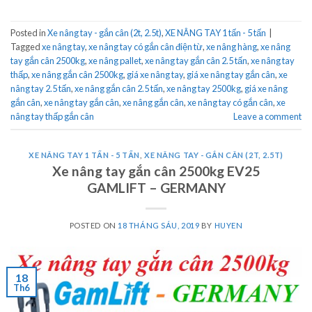
Posted in
Xe nâng tay - gắn cân (2t, 2.5t)
,
XE NÂNG TAY 1 tấn - 5 tấn
|
Tagged
xe nâng tay
,
xe nâng tay có gắn cân điện từ
,
xe nâng hàng
,
xe nâng
tay gắn cân 2500kg
,
xe nâng pallet
,
xe nâng tay gắn cân 2.5 tấn
,
xe nâng tay
thấp
,
xe nâng gắn cân 2500kg
,
giá xe nâng tay
,
giá xe nâng tay gắn cân
,
xe
nâng tay 2.5 tấn
,
xe nâng gắn cân 2.5 tấn
,
xe nâng tay 2500kg
,
giá xe nâng
gắn cân
,
xe nâng tay gắn cân
,
xe nâng gắn cân
,
xe nâng tay có gắn cân
,
xe
nâng tay thấp gắn cân
Leave a comment
XE NÂNG TAY 1 TẤN - 5 TẤN
,
XE NÂNG TAY - GẮN CÂN (2T, 2.5T)
Xe nâng tay gắn cân 2500kg EV25
GAMLIFT – GERMANY
POSTED ON
18 THÁNG SÁU, 2019
BY
HUYEN
18
Th6