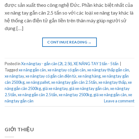
được sản xuất theo công nghệ Đức. Phần khác biệt nhất của
xe nâng tay gắn cân 2.5 tấn so với các loại xe nâng tay khác là
hệ thống cân điện tử gắn liền trên thân máy giúp người sử
dụng […]
CONTINUE READING
→
Posted in
Xe nâng tay - gắn cân (2t, 2.5t)
,
XE NÂNG TAY 1 tấn - 5 tấn
|
Tagged
xe nâng gắn cân
,
xe nâng tay có gắn cân
,
xe nâng tay thấp gắn cân
,
xe nâng tay
,
xe nâng tay có gắn cân điện từ
,
xe nâng hàng
,
xe nâng tay gắn
cân 2500kg
,
xe nâng pallet
,
xe nâng tay gắn cân 2.5 tấn
,
xe nâng tay thấp
,
xe
nâng gắn cân 2500kg
,
giá xe nâng tay
,
giá xe nâng tay gắn cân
,
xe nâng tay
2.5 tấn
,
xe nâng gắn cân 2.5 tấn
,
xe nâng tay 2500kg
,
giá xe nâng gắn cân
,
xe
nâng tay gắn cân
Leave a comment
GIỚI THIỆU