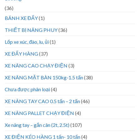
(36)
BÁNH XE ĐẨY
(1)
THIẾT BỊ NÂNG PHUY
(36)
Lốp xe xúc, đào, lu, ủi
(1)
XE ĐẨY HÀNG
(37)
XE NÂNG CAO CHẠY ĐIỆN
(3)
XE NÂNG MẶT BÀN 150kg-1.5 tấn
(38)
Chưa được phân loại
(4)
XE NÂNG TAY CAO 0.5 tấn – 2 tấn
(46)
XE NÂNG PALLET CHẠY ĐIỆN
(4)
Xe nâng tay – gắn cân (2t, 2.5t)
(107)
XE ĐIỆN KÉO HÀNG 1 tấn- 10 tấn
(4)