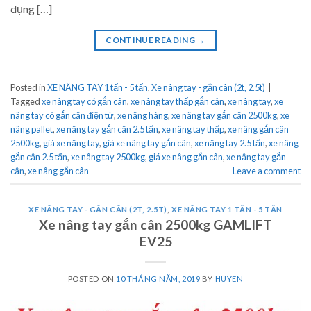
dụng […]
CONTINUE READING
→
Posted in
XE NÂNG TAY 1 tấn - 5 tấn
,
Xe nâng tay - gắn cân (2t, 2.5t)
|
Tagged
xe nâng tay có gắn cân
,
xe nâng tay thấp gắn cân
,
xe nâng tay
,
xe
nâng tay có gắn cân điện từ
,
xe nâng hàng
,
xe nâng tay gắn cân 2500kg
,
xe
nâng pallet
,
xe nâng tay gắn cân 2.5 tấn
,
xe nâng tay thấp
,
xe nâng gắn cân
2500kg
,
giá xe nâng tay
,
giá xe nâng tay gắn cân
,
xe nâng tay 2.5 tấn
,
xe nâng
gắn cân 2.5 tấn
,
xe nâng tay 2500kg
,
giá xe nâng gắn cân
,
xe nâng tay gắn
cân
,
xe nâng gắn cân
Leave a comment
XE NÂNG TAY - GẮN CÂN (2T, 2.5T)
,
XE NÂNG TAY 1 TẤN - 5 TẤN
Xe nâng tay gắn cân 2500kg GAMLIFT
EV25
POSTED ON
10 THÁNG NĂM, 2019
BY
HUYEN