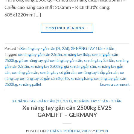
Chiều cao nâng cao nhất 200mm – Kích thước càng:
685x1220mm […]
CONTINUE READING
→
Posted in
Xe nâng tay - gắn cân (2t, 2.5t)
,
XE NÂNG TAY 1 tấn - 5 tấn
|
Tagged
xe nâng tay gắn cân 2.5 tấn
,
xe nâng tay thấp
,
xe nâng gắn cân
2500kg
,
giá xe nâng tay
,
giá xe nâng tay gắn cân
,
xe nâng tay 2.5 tấn
,
xe nâng
gắn cân 2.5 tấn
,
xe nâng tay 2500kg
,
giá xe nâng gắn cân
,
xe nâng tay gắn
cân
,
xe nâng gắn cân
,
xe nâng tay có gắn cân
,
xe nâng tay thấp gắn cân
,
xe
nâng tay
,
xe nâng tay có gắn cân điện từ
,
xe nâng hàng
,
xe nâng tay gắn cân
2500kg
,
xe nâng pallet
Leave a comment
XE NÂNG TAY - GẮN CÂN (2T, 2.5T)
,
XE NÂNG TAY 1 TẤN - 5 TẤN
Xe nâng tay gắn cân 2500kg EV25
GAMLIFT – GERMANY
POSTED ON
9 THÁNG MƯỜI HAI, 2019
BY
HUYEN