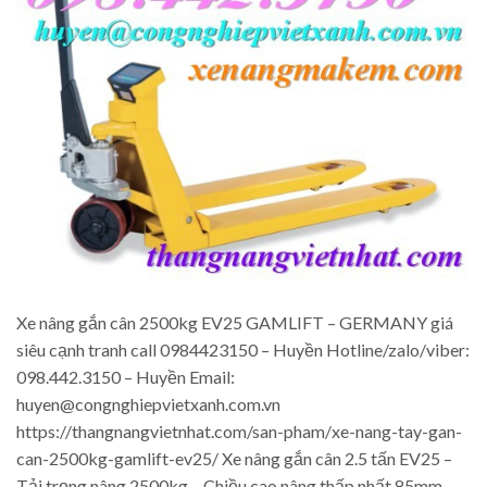
Xe nâng gắn cân 2500kg EV25 GAMLIFT – GERMANY giá
siêu cạnh tranh call 0984423150 – Huyền Hotline/zalo/viber:
098.442.3150 – Huyền Email:
huyen@congnghiepvietxanh.com.vn
https://thangnangvietnhat.com/san-pham/xe-nang-tay-gan-
can-2500kg-gamlift-ev25/ Xe nâng gắn cân 2.5 tấn EV25 –
Tải trọng nâng 2500kg – Chiều cao nâng thấp nhất 85mm –