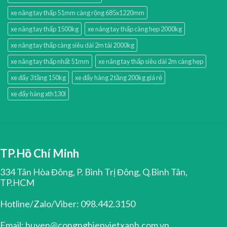
xe nâng tay thấp 51mm càng rộng 685x1220mm
xe nâng tay thấp 1500kg
xe nâng tay thấp càng hẹp 2000kg
xe nâng tay thấp càng siêu dài 2m tải 2000kg
xe nâng tay thấp nhất 51mm
xe nâng tay thấp siêu dài 2m càng hẹp
xe đẩy 3 tầng 150kg
xe đẩy hàng 2 tầng 200kg giá rẻ
xe đẩy hàng xth130l
TP.Hồ Chí Minh
334 Tân Hòa Đông, P. Bình Trị Đông, Q.Bình Tân,
TP.HCM
Hotline/Zalo/Viber: 098.442.3150
Email: huyen@congnghiepvietxanh.com.vn