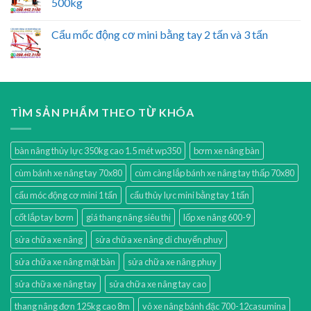
500kg
Cẩu mốc động cơ mini bằng tay 2 tấn và 3 tấn
TÌM SẢN PHẨM THEO TỪ KHÓA
bàn nâng thủy lực 350kg cao 1.5 mét wp350
bơm xe nâng bàn
cùm bánh xe nâng tay 70x80
cùm càng lắp bánh xe nâng tay thấp 70x80
cẩu móc động cơ mini 1 tấn
cẩu thủy lực mini bằng tay 1 tấn
cốt lắp tay bơm
giá thang nâng siêu thị
lốp xe nâng 600-9
sửa chữa xe nâng
sửa chữa xe nâng di chuyển phuy
sửa chữa xe nâng mặt bàn
sửa chữa xe nâng phuy
sửa chữa xe nâng tay
sửa chữa xe nâng tay cao
thang nâng đơn 125kg cao 8m
vỏ xe nâng bánh đặc 700-12casumina