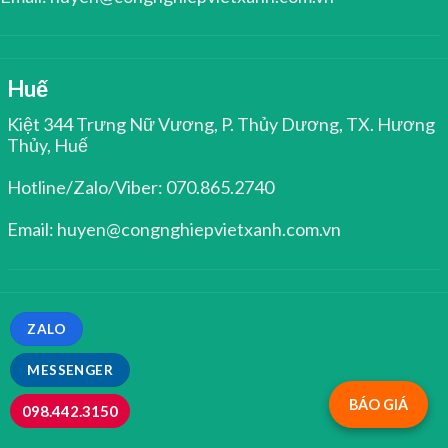
Huế
Kiệt 344 Trưng Nữ Vương, P. Thủy Dương, TX. Hương
Thủy, Huế
Hotline/Zalo/Viber: 070.865.2740
Email: huyen@congnghiepvietxanh.com.vn
ZALO
MESSENGER
BÁO GIÁ
098.442.3150