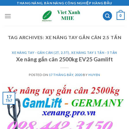
Skip
THANG NÂNG, BÀN NÂNG CÔNG NGHIỆP HÀNG ĐẦU
to
0
content
TAG ARCHIVES:
XE NÂNG TAY GẮN CÂN 2.5 TẤN
XE NÂNG TAY - GẮN CÂN (2T, 2.5T)
,
XE NÂNG TAY 1 TẤN - 5 TẤN
Xe nâng gắn cân 2500kg EV25 Gamlift
POSTED ON
17 THÁNG BẢY, 2020
BY
HUYEN
17
Th7