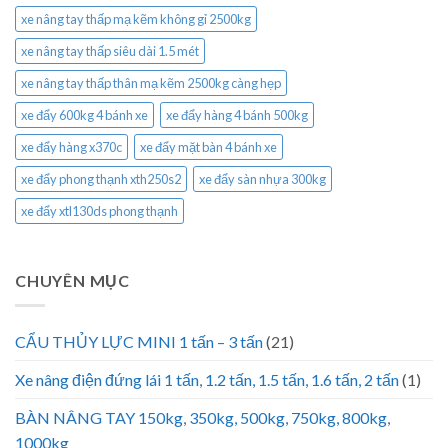
xe nâng tay thấp mạ kẽm không gỉ 2500kg
xe nâng tay thấp siêu dài 1.5 mét
xe nâng tay thấp thân mạ kẽm 2500kg càng hẹp
xe đẩy 600kg 4 bánh xe
xe đẩy hàng 4 bánh 500kg
xe đẩy hàng x370c
xe đẩy mặt bàn 4 bánh xe
xe đẩy phong thạnh xth250s2
xe đẩy sàn nhựa 300kg
xe đẩy xtl130ds phong thạnh
CHUYÊN MỤC
CẨU THỦY LỰC MINI 1 tấn – 3 tấn
(21)
Xe nâng điện đứng lái 1 tấn, 1.2 tấn, 1.5 tấn, 1.6 tấn, 2 tấn
(1)
BÀN NÂNG TAY 150kg, 350kg, 500kg, 750kg, 800kg,
1000kg