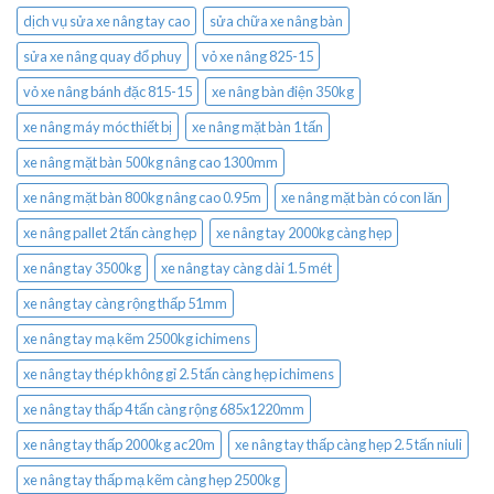
dịch vụ sửa xe nâng tay cao
sửa chữa xe nâng bàn
sửa xe nâng quay đổ phuy
vỏ xe nâng 825-15
vỏ xe nâng bánh đặc 815-15
xe nâng bàn điện 350kg
xe nâng máy móc thiết bị
xe nâng mặt bàn 1 tấn
xe nâng mặt bàn 500kg nâng cao 1300mm
xe nâng mặt bàn 800kg nâng cao 0.95m
xe nâng mặt bàn có con lăn
xe nâng pallet 2 tấn càng hẹp
xe nâng tay 2000kg càng hẹp
xe nâng tay 3500kg
xe nâng tay càng dài 1.5 mét
xe nâng tay càng rộng thấp 51mm
xe nâng tay mạ kẽm 2500kg ichimens
xe nâng tay thép không gỉ 2.5 tấn càng hẹp ichimens
xe nâng tay thấp 4 tấn càng rộng 685x1220mm
xe nâng tay thấp 2000kg ac20m
xe nâng tay thấp càng hẹp 2.5 tấn niuli
xe nâng tay thấp mạ kẽm càng hẹp 2500kg