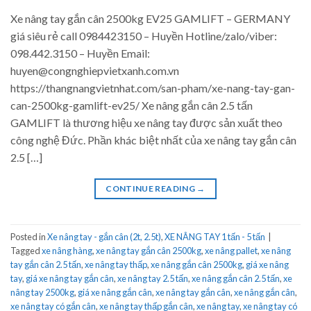
Xe nâng tay gắn cân 2500kg EV25 GAMLIFT – GERMANY
giá siêu rẻ call 0984423150 – Huyền Hotline/zalo/viber:
098.442.3150 – Huyền Email:
huyen@congnghiepvietxanh.com.vn
https://thangnangvietnhat.com/san-pham/xe-nang-tay-gan-
can-2500kg-gamlift-ev25/ Xe nâng gắn cân 2.5 tấn
GAMLIFT là thương hiệu xe nâng tay được sản xuất theo
công nghệ Đức. Phần khác biệt nhất của xe nâng tay gắn cân
2.5 […]
CONTINUE READING
→
Posted in
Xe nâng tay - gắn cân (2t, 2.5t)
,
XE NÂNG TAY 1 tấn - 5 tấn
|
Tagged
xe nâng hàng
,
xe nâng tay gắn cân 2500kg
,
xe nâng pallet
,
xe nâng
tay gắn cân 2.5 tấn
,
xe nâng tay thấp
,
xe nâng gắn cân 2500kg
,
giá xe nâng
tay
,
giá xe nâng tay gắn cân
,
xe nâng tay 2.5 tấn
,
xe nâng gắn cân 2.5 tấn
,
xe
nâng tay 2500kg
,
giá xe nâng gắn cân
,
xe nâng tay gắn cân
,
xe nâng gắn cân
,
xe nâng tay có gắn cân
,
xe nâng tay thấp gắn cân
,
xe nâng tay
,
xe nâng tay có